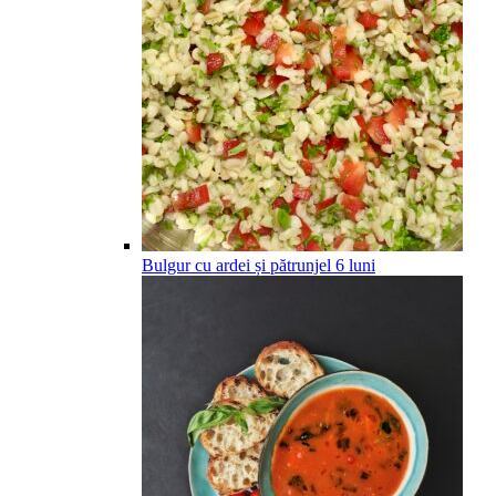
Bulgur cu ardei și pătrunjel
6
luni