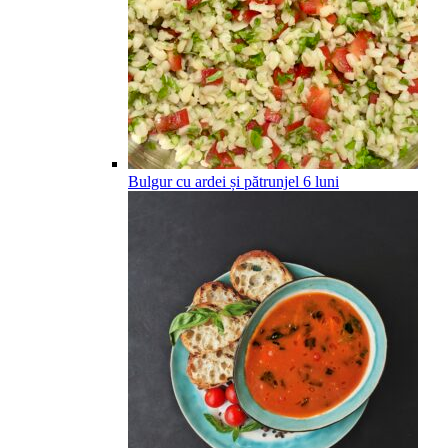
Bulgur cu ardei și pătrunjel
6
luni