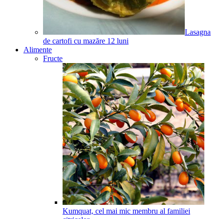
Lasagna
de cartofi cu mazăre
12
luni
Alimente
Fructe
Kumquat, cel mai mic membru al familiei