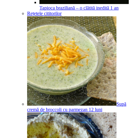
Tapioca braziliană – o clătită inedită
1
an
Rețetele cititorilor
Supă
cremă de broccoli cu parmezan
12
luni