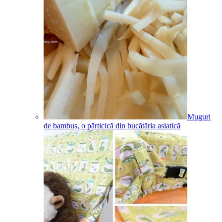
Muguri
de bambus, o părticică din bucătăria asiatică