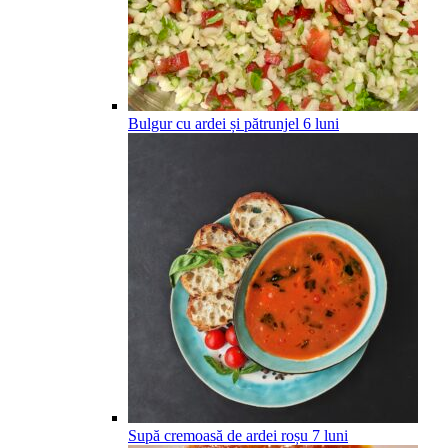
Bulgur cu ardei și pătrunjel
6
luni
Supă cremoasă de ardei roșu
7
luni