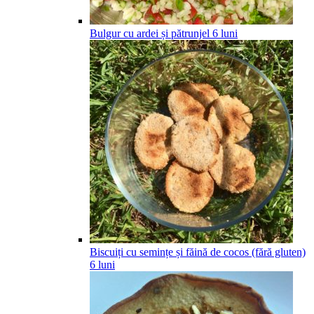
Bulgur cu ardei și pătrunjel
6
luni
Biscuiți cu semințe și făină de cocos (fără gluten)
6
luni