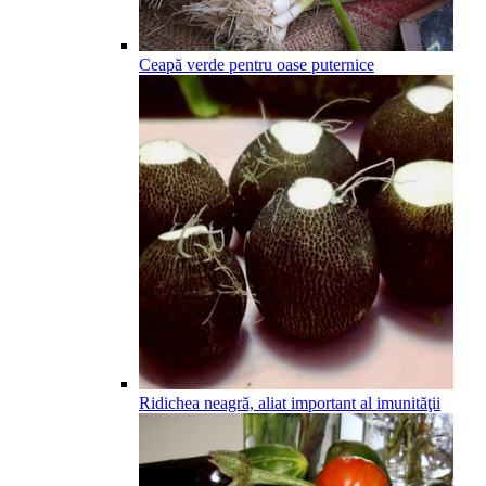
Ceapă verde pentru oase puternice
Ridichea neagră, aliat important al imunităţii