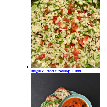
Bulgur cu ardei și pătrunjel
6
luni