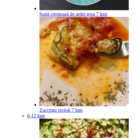
Supă cremoasă de ardei roșu
7
luni
Zucchini ravioli
7
luni
6-12 luni