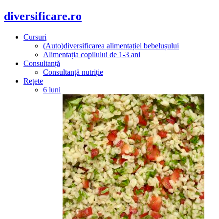
diversificare.ro
Cursuri
(Auto)diversificarea alimentației bebelușului
Alimentația copilului de 1-3 ani
Consultanță
Consultanță nutriție
Rețete
6 luni