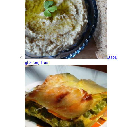
Baba
ghanouj
1
an