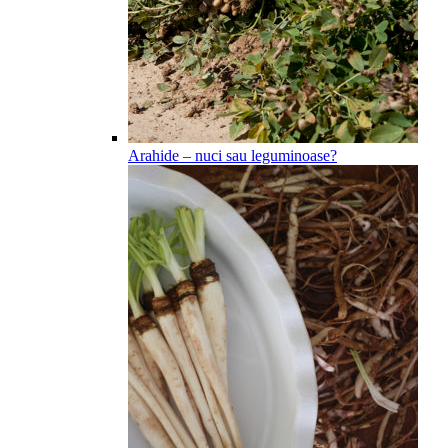
Arahide – nuci sau leguminoase?