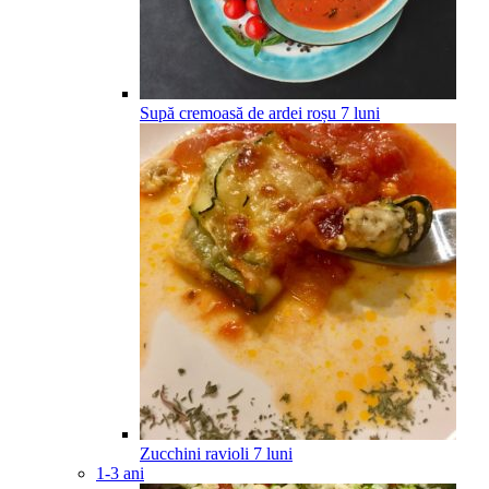
Supă cremoasă de ardei roșu
7
luni
Zucchini ravioli
7
luni
1-3 ani