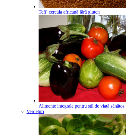
Teff, cereala africană fără gluten
Alimente integrale pentru stil de viață sănătos
Verdețuri