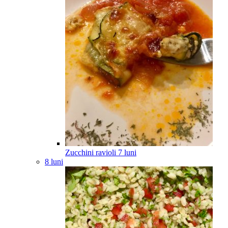
Zucchini ravioli
7
luni
8 luni