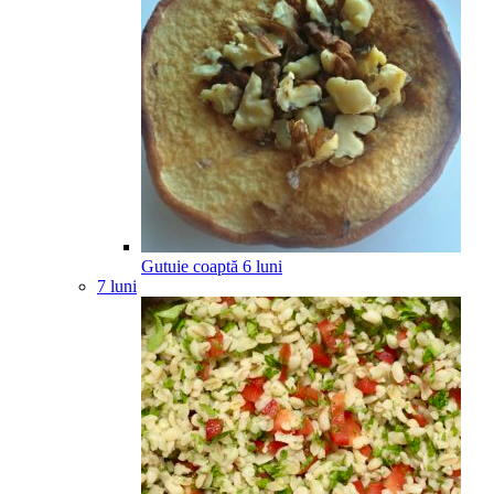
Gutuie coaptă
6
luni
7 luni