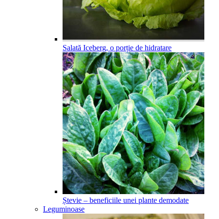
Salată Iceberg, o porție de hidratare
Ștevie – beneficiile unei plante demodate
Leguminoase