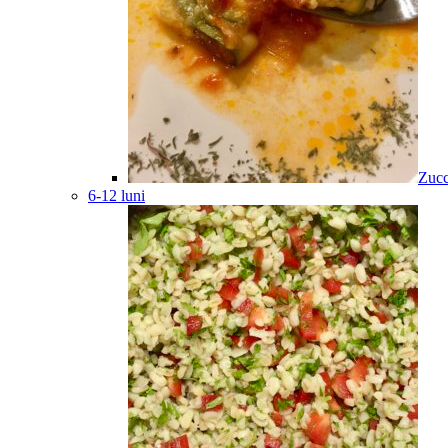
Zucc
6-12 luni