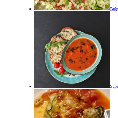
Bulg
Supă