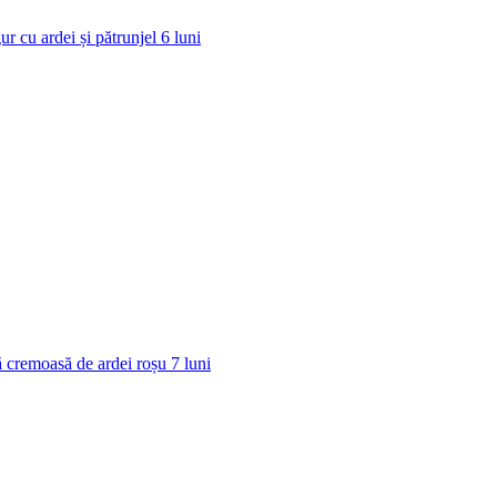
ur cu ardei și pătrunjel
6
luni
 cremoasă de ardei roșu
7
luni