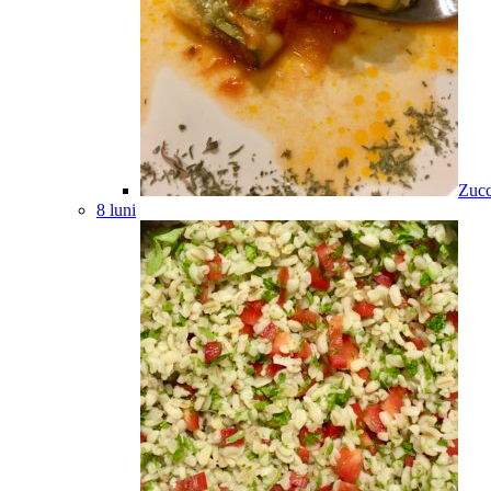
Zucc
8 luni