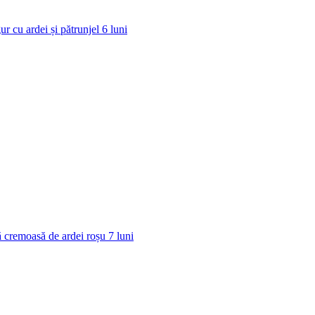
ur cu ardei și pătrunjel
6
luni
 cremoasă de ardei roșu
7
luni