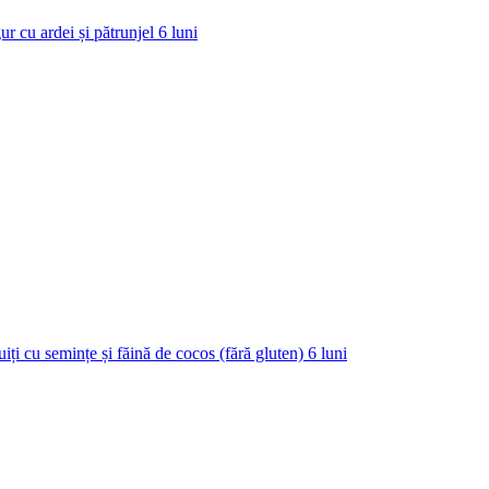
ur cu ardei și pătrunjel
6
luni
uiți cu semințe și făină de cocos (fără gluten)
6
luni