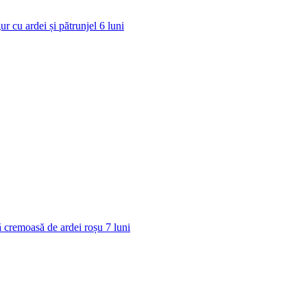
ur cu ardei și pătrunjel
6
luni
 cremoasă de ardei roșu
7
luni