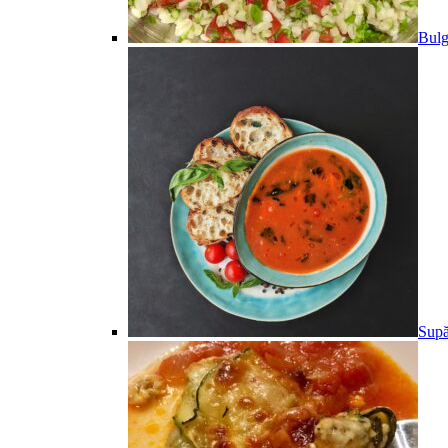
Bulg
Supă