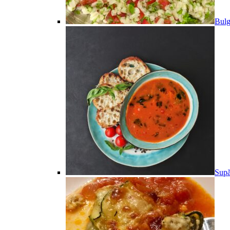
Bulg
Supă