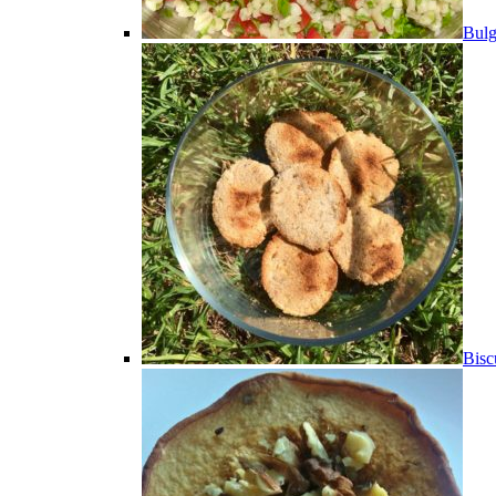
Bulg
Bisc