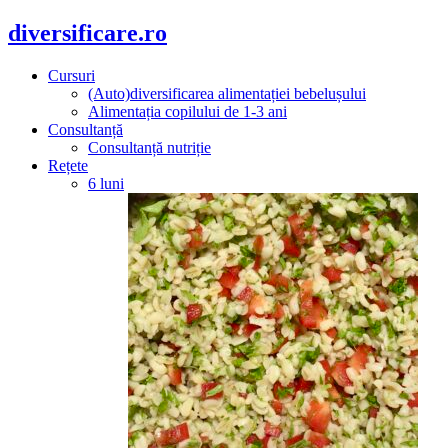
diversificare.ro
Cursuri
(Auto)diversificarea alimentației bebelușului
Alimentația copilului de 1-3 ani
Consultanță
Consultanță nutriție
Rețete
6 luni