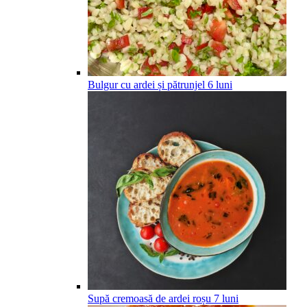
Bulgur cu ardei și pătrunjel
6
luni
Supă cremoasă de ardei roșu
7
luni