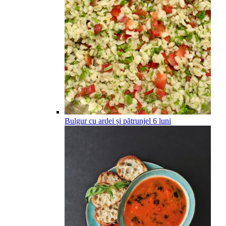
Bulgur cu ardei și pătrunjel
6
luni