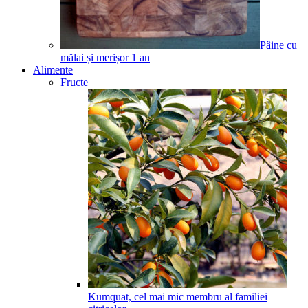
Pâine cu
mălai și merișor
1
an
Alimente
Fructe
Kumquat, cel mai mic membru al familiei