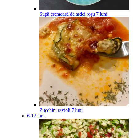
Supă cremoasă de ardei roșu
7
luni
Zucchini ravioli
7
luni
6-12 luni