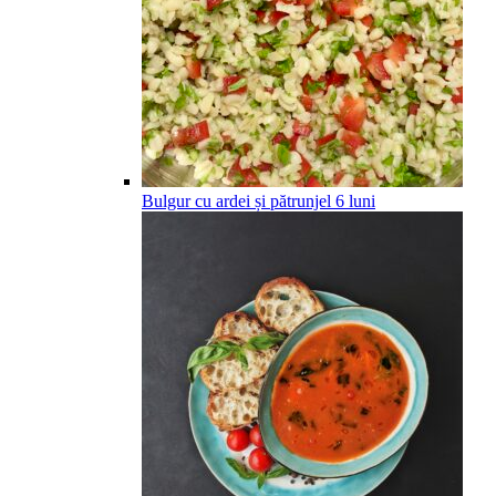
Bulgur cu ardei și pătrunjel
6
luni