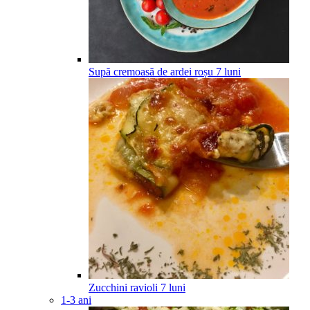
Supă cremoasă de ardei roșu
7
luni
Zucchini ravioli
7
luni
1-3 ani