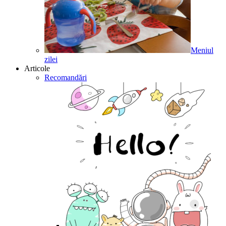
Meniul
zilei
Articole
Recomandări