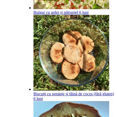
Bulgur cu ardei și pătrunjel
6
luni
Biscuiți cu semințe și făină de cocos (fără gluten)
6
luni