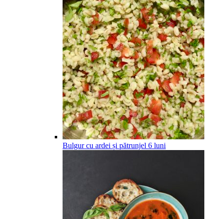
Bulgur cu ardei și pătrunjel
6
luni