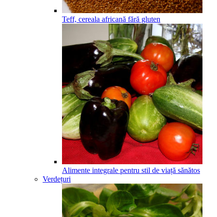
Teff, cereala africană fără gluten
Alimente integrale pentru stil de viață sănătos
Verdețuri