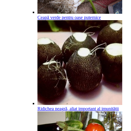
Ceapă verde pentru oase puternice
Ridichea neagră, aliat important al imunităţii