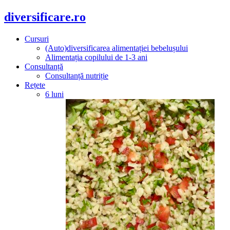
diversificare.ro
Cursuri
(Auto)diversificarea alimentației bebelușului
Alimentația copilului de 1-3 ani
Consultanță
Consultanță nutriție
Rețete
6 luni