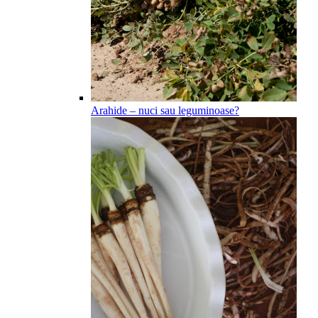
Arahide – nuci sau leguminoase?