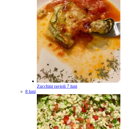
Zucchini ravioli
7
luni
8 luni