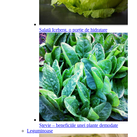
Salată Iceberg, o porție de hidratare
Ștevie – beneficiile unei plante demodate
Leguminoase