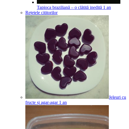
Tapioca braziliană – o clătită inedită
1
an
Rețetele cititorilor
Jeleuri cu
fructe și agar-agar
1
an