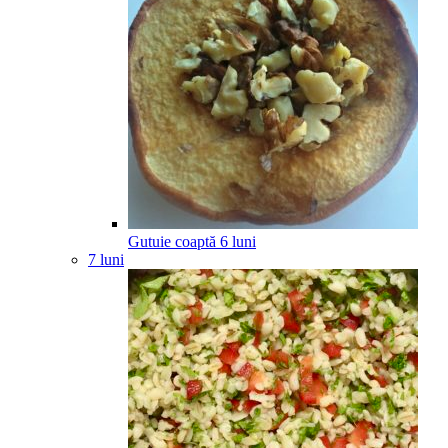
Gutuie coaptă
6
luni
7 luni