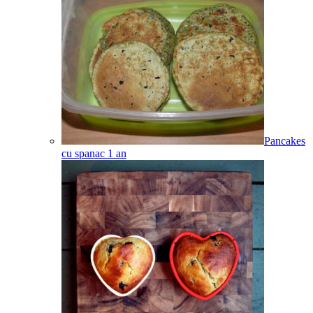
Pancakes
cu spanac
1
an