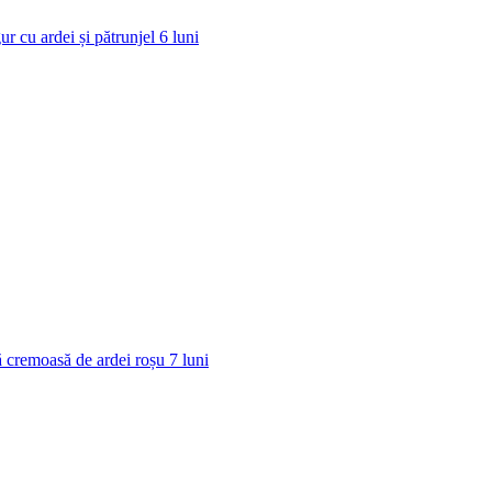
ur cu ardei și pătrunjel
6
luni
 cremoasă de ardei roșu
7
luni