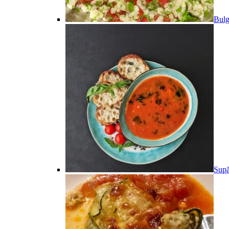
Bulg
Supă