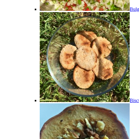
Bulg
Bisc