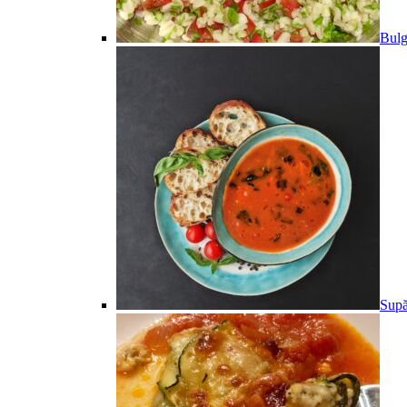
Bulg
Supă