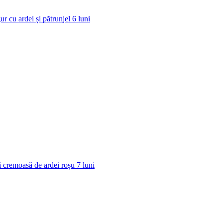
ur cu ardei și pătrunjel
6
luni
 cremoasă de ardei roșu
7
luni