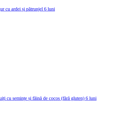
ur cu ardei și pătrunjel
6
luni
uiți cu semințe și făină de cocos (fără gluten)
6
luni