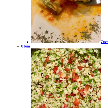
Zucc
8 luni