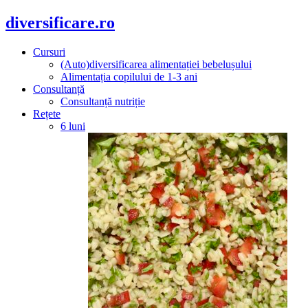
diversificare.ro
Cursuri
(Auto)diversificarea alimentației bebelușului
Alimentația copilului de 1-3 ani
Consultanță
Consultanță nutriție
Rețete
6 luni