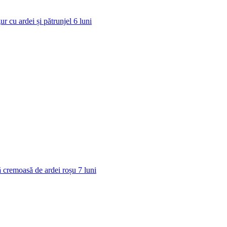
ur cu ardei și pătrunjel
6
luni
 cremoasă de ardei roșu
7
luni