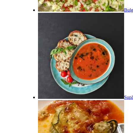
Bulg
Supă