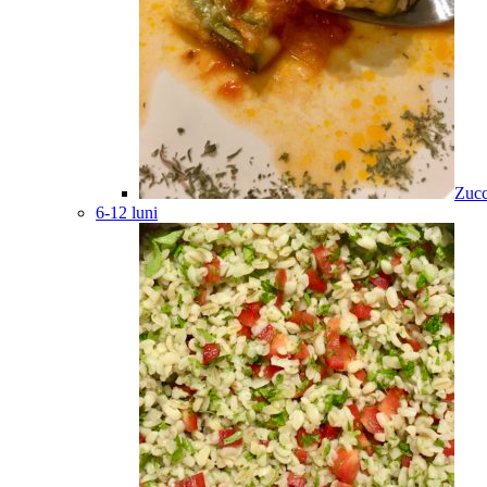
Zucc
6-12 luni