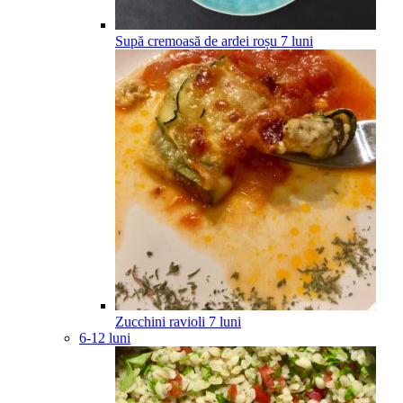
Supă cremoasă de ardei roșu
7
luni
Zucchini ravioli
7
luni
6-12 luni