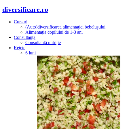
diversificare.ro
Cursuri
(Auto)diversificarea alimentației bebelușului
Alimentația copilului de 1-3 ani
Consultanță
Consultanță nutriție
Rețete
6 luni