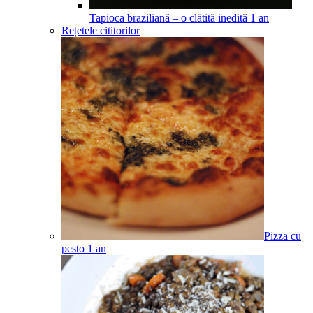
Tapioca braziliană – o clătită inedită
1
an
Rețetele cititorilor
Pizza cu
pesto
1
an