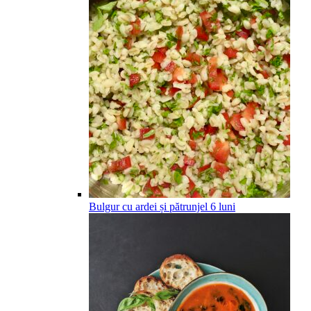
Bulgur cu ardei și pătrunjel
6
luni