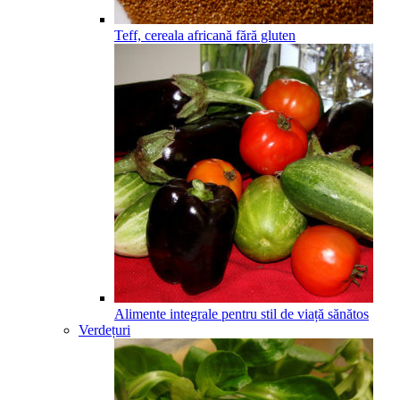
Teff, cereala africană fără gluten
Alimente integrale pentru stil de viață sănătos
Verdețuri