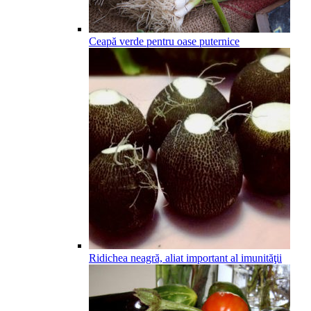
Ceapă verde pentru oase puternice
Ridichea neagră, aliat important al imunităţii