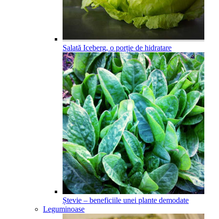
Salată Iceberg, o porție de hidratare
Ștevie – beneficiile unei plante demodate
Leguminoase