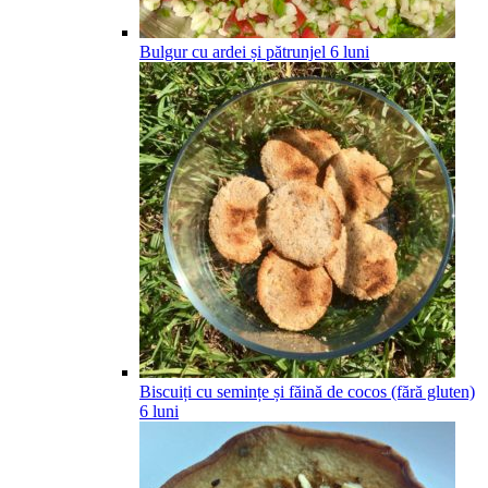
Bulgur cu ardei și pătrunjel
6
luni
Biscuiți cu semințe și făină de cocos (fără gluten)
6
luni