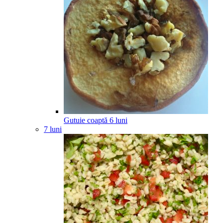
Gutuie coaptă
6
luni
7 luni