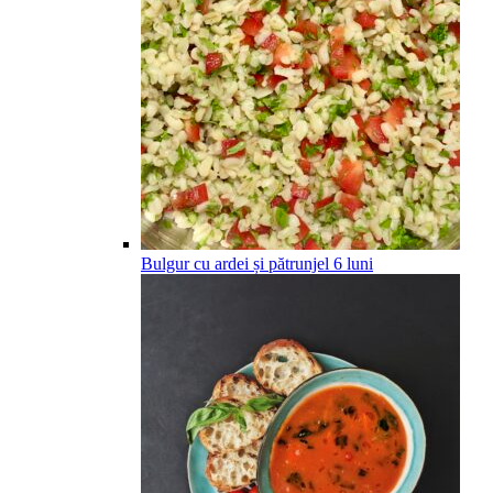
Bulgur cu ardei și pătrunjel
6
luni