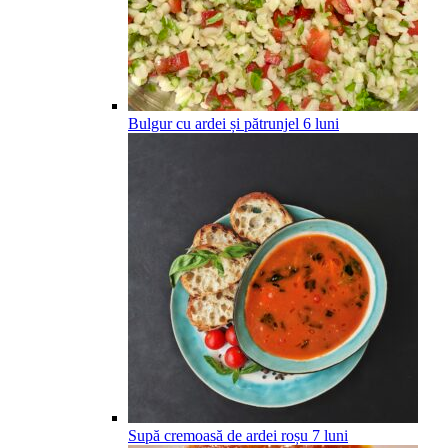
Bulgur cu ardei și pătrunjel
6
luni
Supă cremoasă de ardei roșu
7
luni