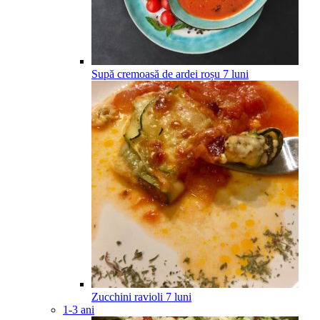
Supă cremoasă de ardei roșu
7
luni
Zucchini ravioli
7
luni
1-3 ani