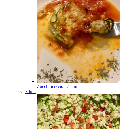
Zucchini ravioli
7
luni
8 luni