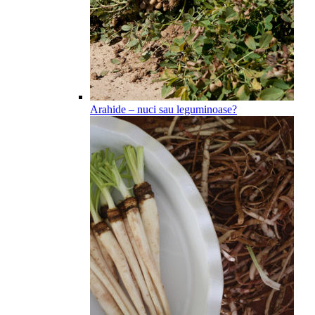
Arahide – nuci sau leguminoase?