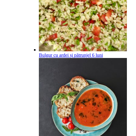
Bulgur cu ardei și pătrunjel
6
luni