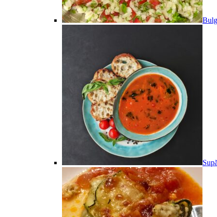
Bulg
Supă