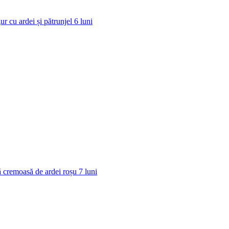
ur cu ardei și pătrunjel
6
luni
 cremoasă de ardei roșu
7
luni