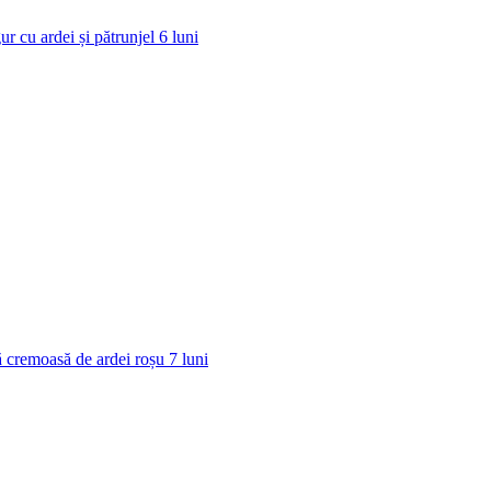
ur cu ardei și pătrunjel
6
luni
 cremoasă de ardei roșu
7
luni