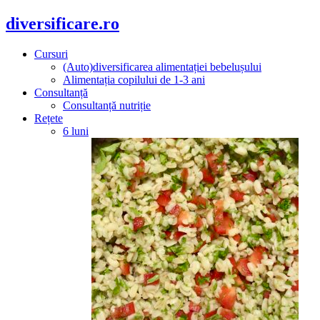
diversificare.ro
Cursuri
(Auto)diversificarea alimentației bebelușului
Alimentația copilului de 1-3 ani
Consultanță
Consultanță nutriție
Rețete
6 luni