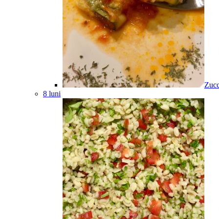
Zucc
8 luni