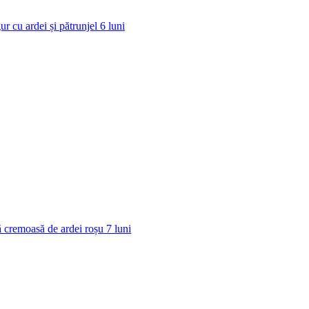
ur cu ardei și pătrunjel
6
luni
 cremoasă de ardei roșu
7
luni