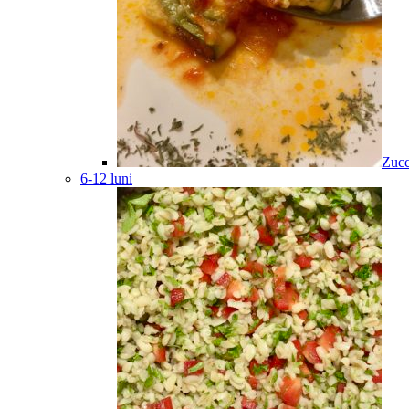
Zucc
6-12 luni