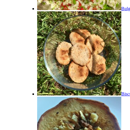
Bulg
Bisc