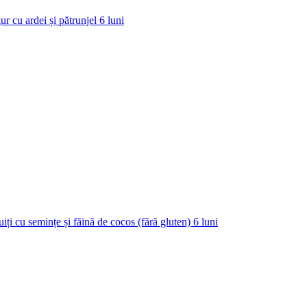
ur cu ardei și pătrunjel
6
luni
uiți cu semințe și făină de cocos (fără gluten)
6
luni