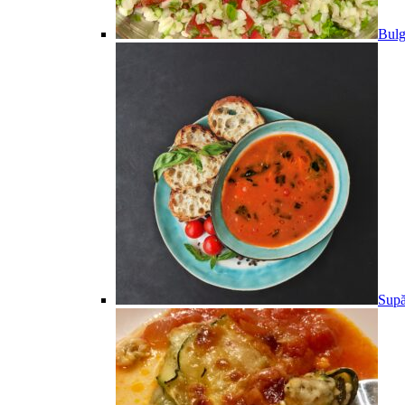
Bulg
Supă