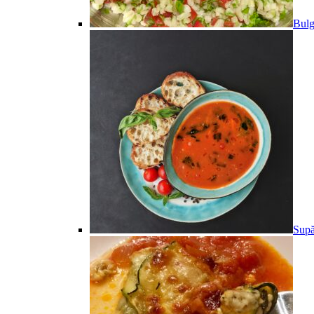
Bulg
Supă