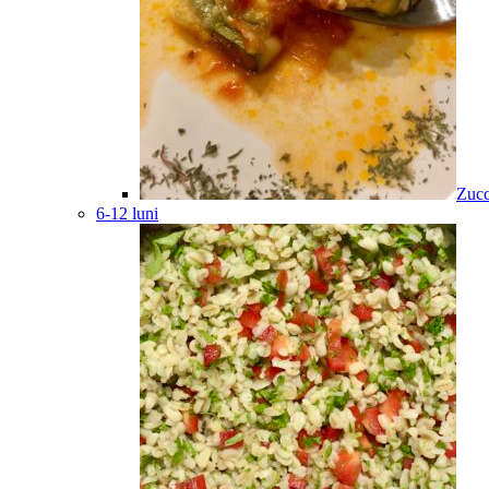
Zucc
6-12 luni