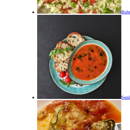
Bulg
Supă