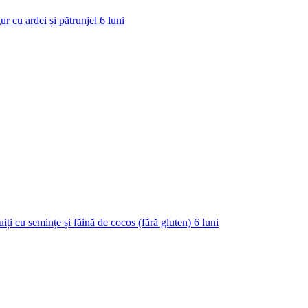
ur cu ardei și pătrunjel
6
luni
uiți cu semințe și făină de cocos (fără gluten)
6
luni