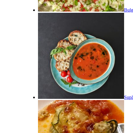
Bulg
Supă