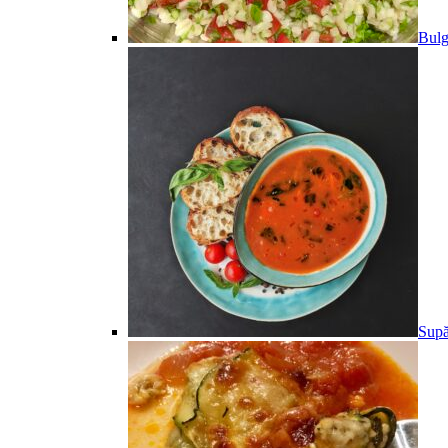
Bulg
Supă