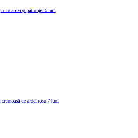
ur cu ardei și pătrunjel
6
luni
 cremoasă de ardei roșu
7
luni