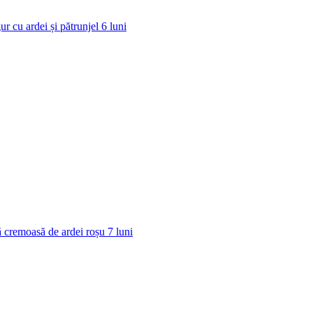
ur cu ardei și pătrunjel
6
luni
 cremoasă de ardei roșu
7
luni