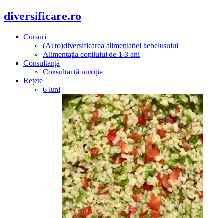
diversificare.ro
Cursuri
(Auto)diversificarea alimentației bebelușului
Alimentația copilului de 1-3 ani
Consultanță
Consultanță nutriție
Rețete
6 luni