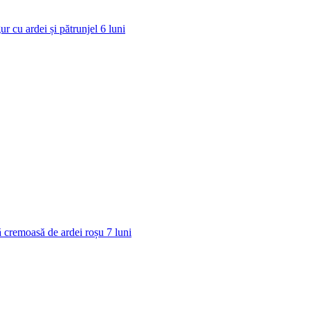
ur cu ardei și pătrunjel
6
luni
 cremoasă de ardei roșu
7
luni