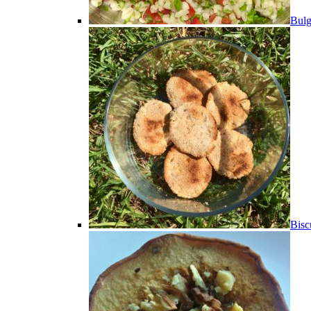
Bulg
Bisc