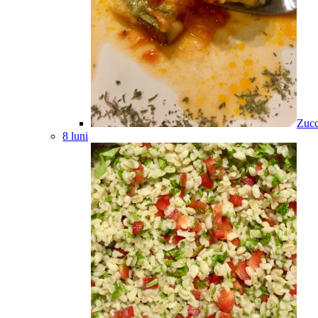
Zucc
8 luni