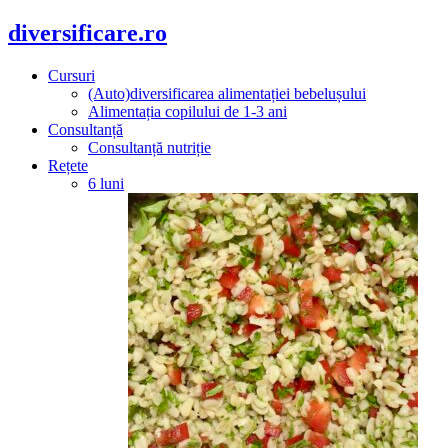
diversificare.ro
Cursuri
(Auto)diversificarea alimentației bebelușului
Alimentația copilului de 1-3 ani
Consultanță
Consultanță nutriție
Rețete
6 luni