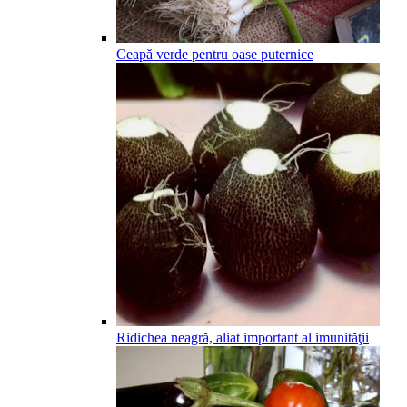
Ceapă verde pentru oase puternice
Ridichea neagră, aliat important al imunităţii