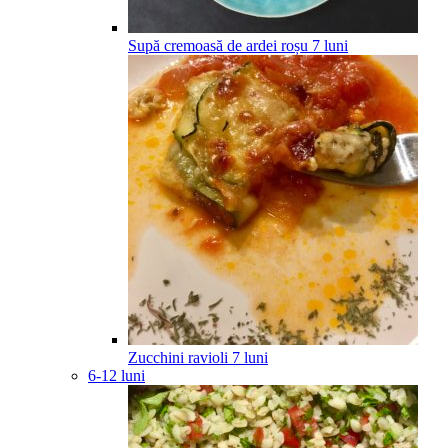
Supă cremoasă de ardei roșu
7
luni
Zucchini ravioli
7
luni
6-12 luni