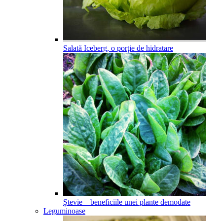
Salată Iceberg, o porție de hidratare
Ștevie – beneficiile unei plante demodate
Leguminoase