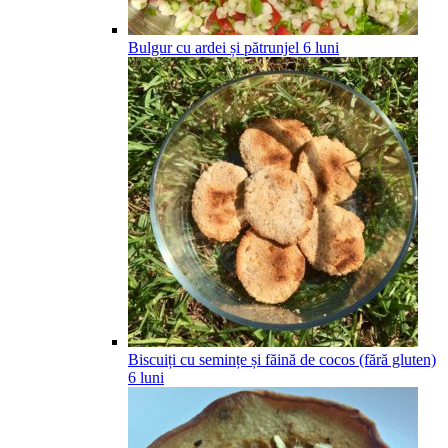
Bulgur cu ardei și pătrunjel
6
luni
Biscuiți cu semințe și făină de cocos (fără gluten)
6
luni