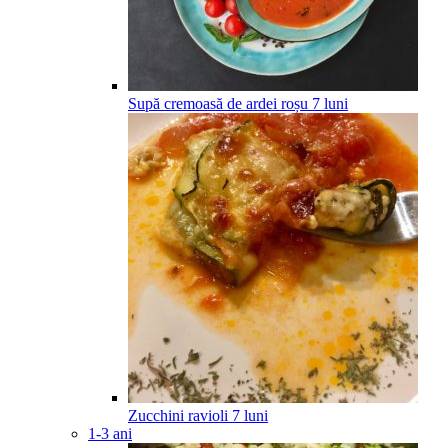
Supă cremoasă de ardei roșu
7
luni
Zucchini ravioli
7
luni
1-3 ani