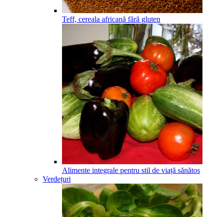
Teff, cereala africană fără gluten
Alimente integrale pentru stil de viață sănătos
Verdețuri