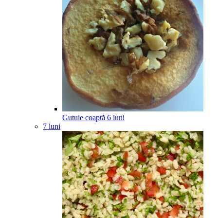
Gutuie coaptă
6
luni
7 luni