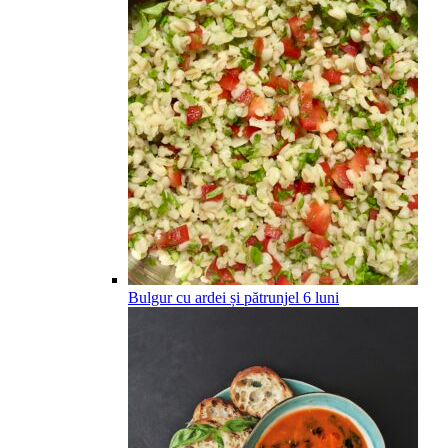
Bulgur cu ardei și pătrunjel
6
luni