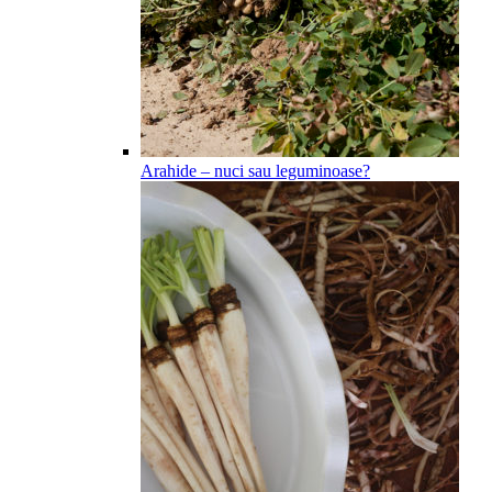
Arahide – nuci sau leguminoase?