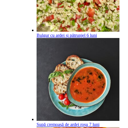
Bulgur cu ardei și pătrunjel
6
luni
Supă cremoasă de ardei roșu
7
luni