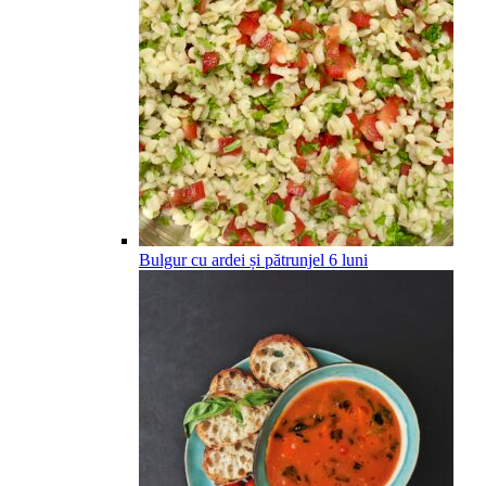
Bulgur cu ardei și pătrunjel
6
luni