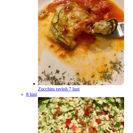
Zucchini ravioli
7
luni
8 luni