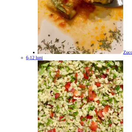
Zucc
6-12 luni