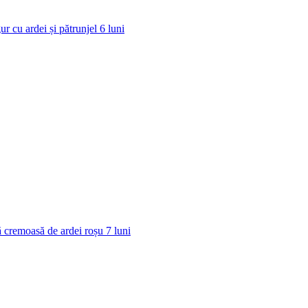
ur cu ardei și pătrunjel
6
luni
 cremoasă de ardei roșu
7
luni