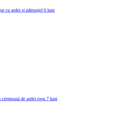
ur cu ardei și pătrunjel
6
luni
 cremoasă de ardei roșu
7
luni