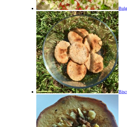
Bulg
Bisc