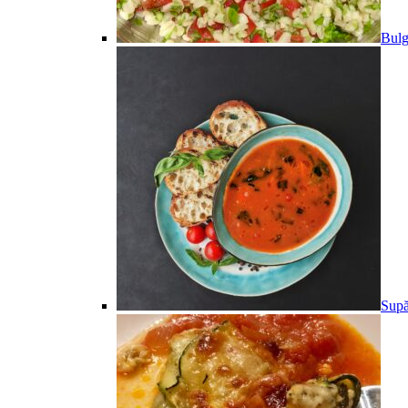
Bulg
Supă