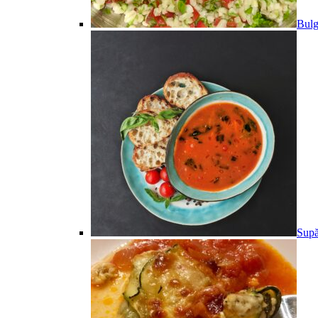
Bulg
Supă