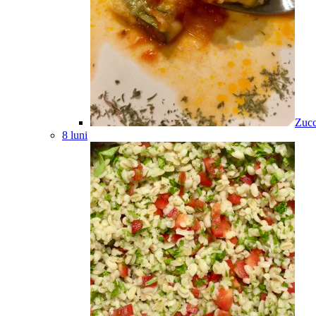
Zucc
8 luni