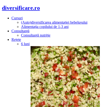
diversificare.ro
Cursuri
(Auto)diversificarea alimentației bebelușului
Alimentația copilului de 1-3 ani
Consultanță
Consultanță nutriție
Rețete
6 luni