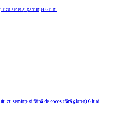
ur cu ardei și pătrunjel
6
luni
uiți cu semințe și făină de cocos (fără gluten)
6
luni