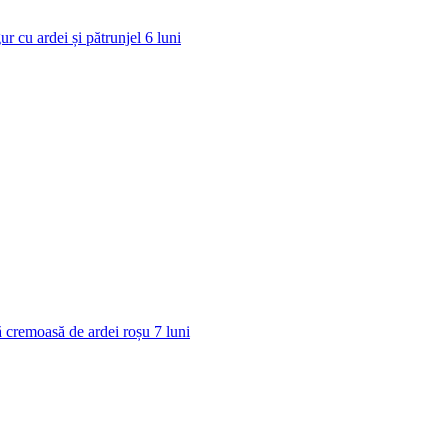
ur cu ardei și pătrunjel
6
luni
 cremoasă de ardei roșu
7
luni