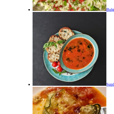
Bulg
Supă