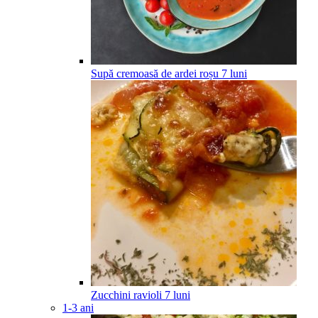
Supă cremoasă de ardei roșu
7
luni
Zucchini ravioli
7
luni
1-3 ani