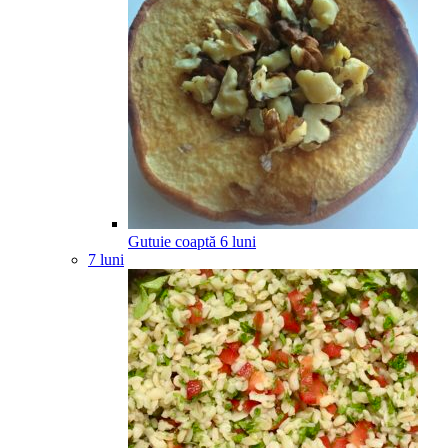
Gutuie coaptă
6
luni
7 luni