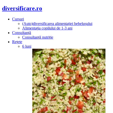
diversificare.ro
Cursuri
(Auto)diversificarea alimentației bebelușului
Alimentația copilului de 1-3 ani
Consultanță
Consultanță nutriție
Rețete
6 luni