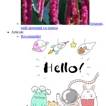
Amarant,
rudă apropiată cu quinoa
Articole
Recomandări