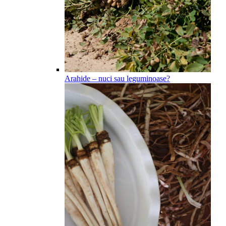
Arahide – nuci sau leguminoase?