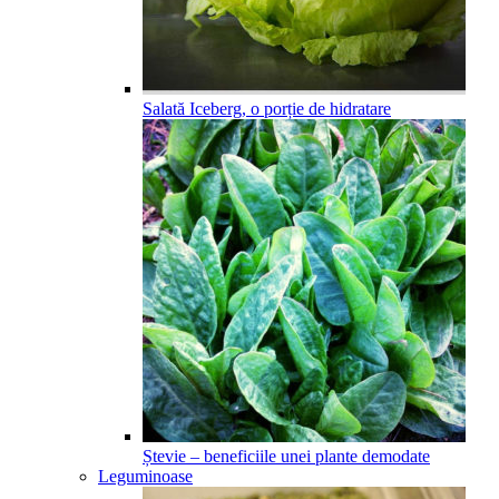
Salată Iceberg, o porție de hidratare
Ștevie – beneficiile unei plante demodate
Leguminoase