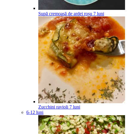
Supă cremoasă de ardei roșu
7
luni
Zucchini ravioli
7
luni
6-12 luni