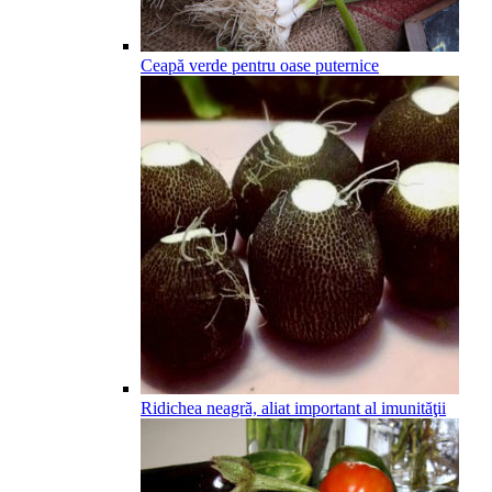
Ceapă verde pentru oase puternice
Ridichea neagră, aliat important al imunităţii