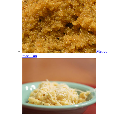
Mei cu
mac
1
an