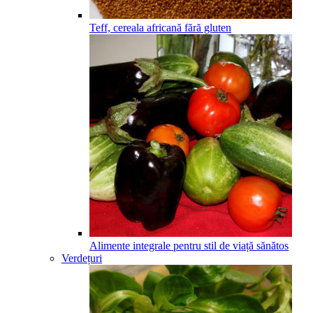
Teff, cereala africană fără gluten
Alimente integrale pentru stil de viață sănătos
Verdețuri