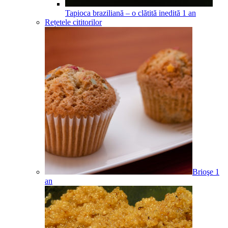
Tapioca braziliană – o clătită inedită
1
an
Rețetele cititorilor
Brioşe
1
an