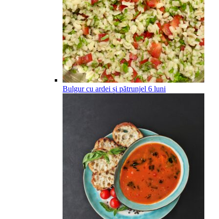
Bulgur cu ardei și pătrunjel
6
luni