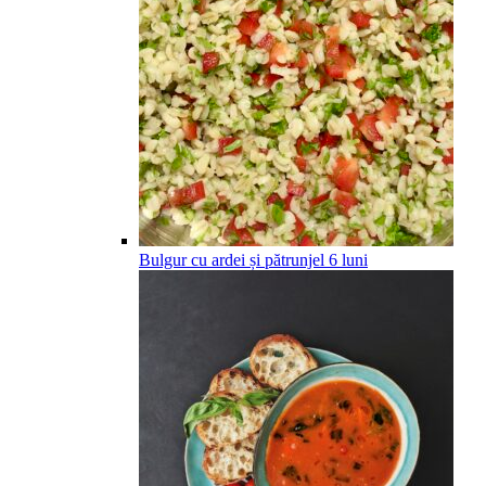
Bulgur cu ardei și pătrunjel
6
luni