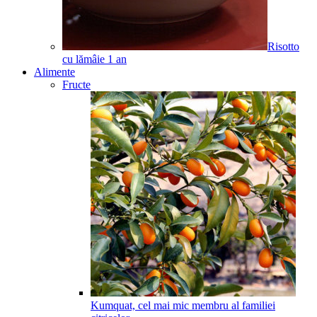
Risotto
cu lămâie
1
an
Alimente
Fructe
Kumquat, cel mai mic membru al familiei