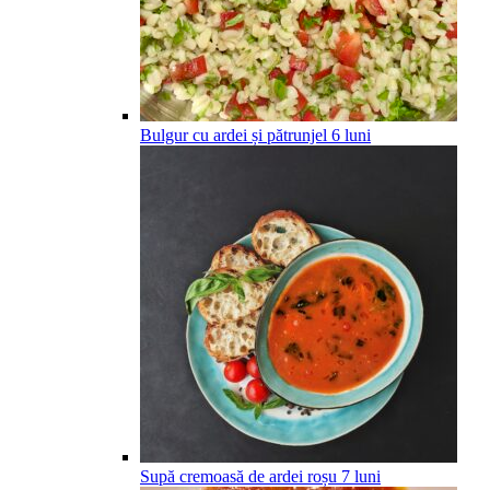
Bulgur cu ardei și pătrunjel
6
luni
Supă cremoasă de ardei roșu
7
luni