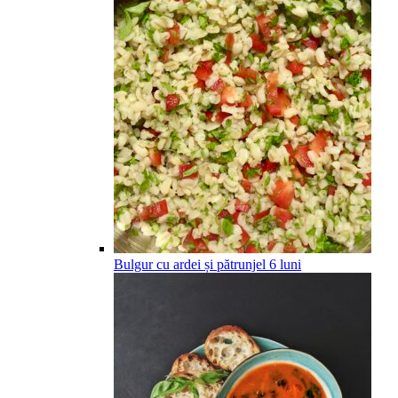
Bulgur cu ardei și pătrunjel
6
luni