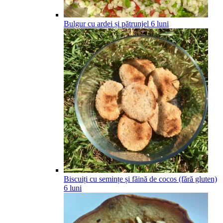
Bulgur cu ardei și pătrunjel
6
luni
Biscuiți cu semințe și făină de cocos (fără gluten)
6
luni