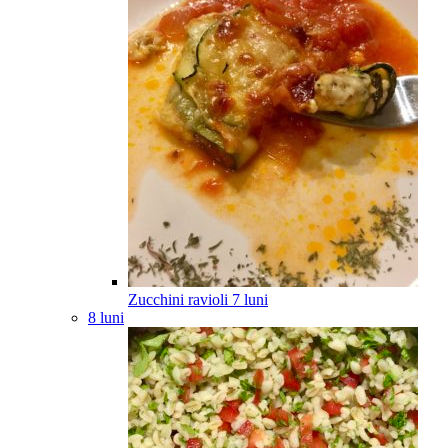
Zucchini ravioli
7
luni
8 luni