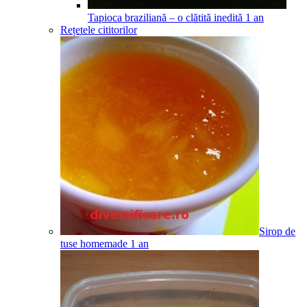
Tapioca braziliană – o clătită inedită
1
an
Rețetele cititorilor
Sirop de
tuse homemade
1
an