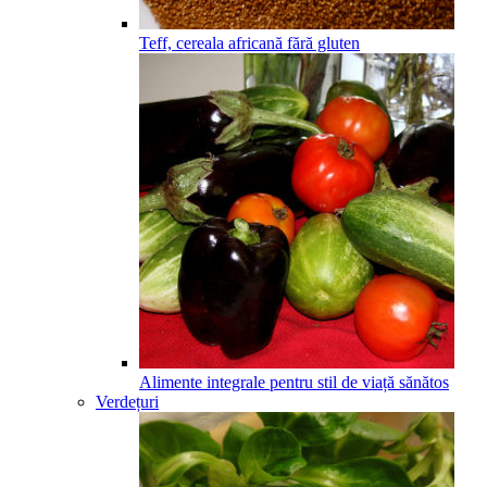
Teff, cereala africană fără gluten
Alimente integrale pentru stil de viață sănătos
Verdețuri