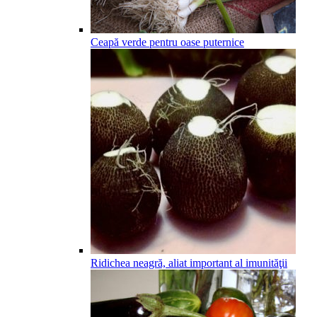
Ceapă verde pentru oase puternice
Ridichea neagră, aliat important al imunităţii