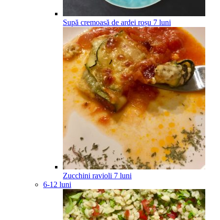
Supă cremoasă de ardei roșu
7
luni
Zucchini ravioli
7
luni
6-12 luni