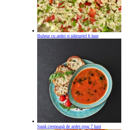
Bulgur cu ardei și pătrunjel
6
luni
Supă cremoasă de ardei roșu
7
luni