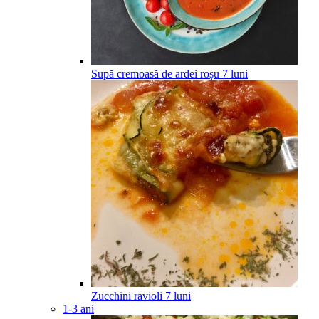
Supă cremoasă de ardei roșu
7
luni
Zucchini ravioli
7
luni
1-3 ani