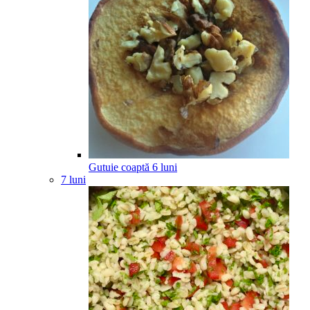
Gutuie coaptă
6
luni
7 luni