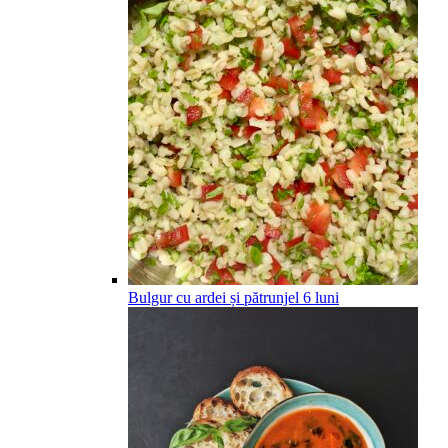
Bulgur cu ardei și pătrunjel
6
luni