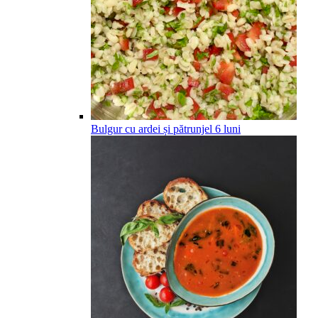
Bulgur cu ardei și pătrunjel
6
luni