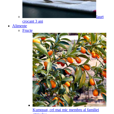
Iaurt
crocant
3
ani
Alimente
Fructe
Kumquat, cel mai mic membru al familiei