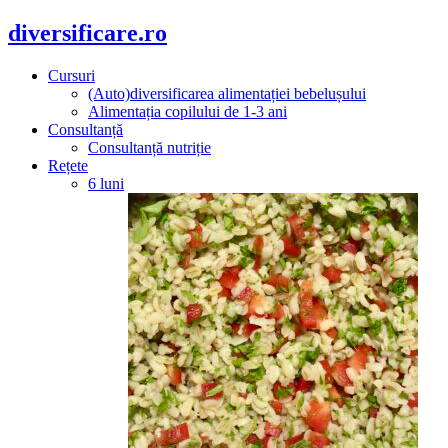
diversificare.ro
Cursuri
(Auto)diversificarea alimentației bebelușului
Alimentația copilului de 1-3 ani
Consultanță
Consultanță nutriție
Rețete
6 luni