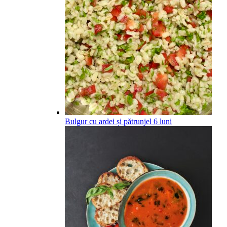
Bulgur cu ardei și pătrunjel
6
luni