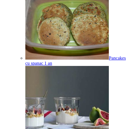
Pancakes
cu spanac
1
an