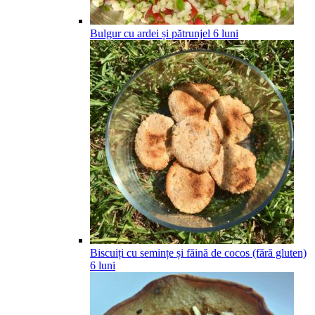
Bulgur cu ardei și pătrunjel
6
luni
Biscuiți cu semințe și făină de cocos (fără gluten)
6
luni