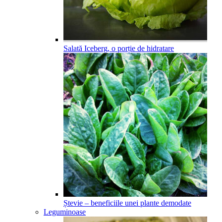
Salată Iceberg, o porție de hidratare
Ștevie – beneficiile unei plante demodate
Leguminoase