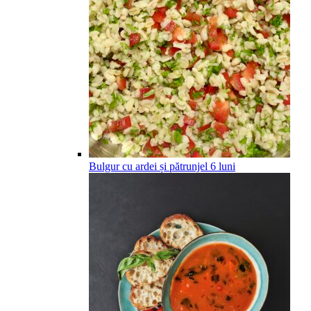
Bulgur cu ardei și pătrunjel
6
luni