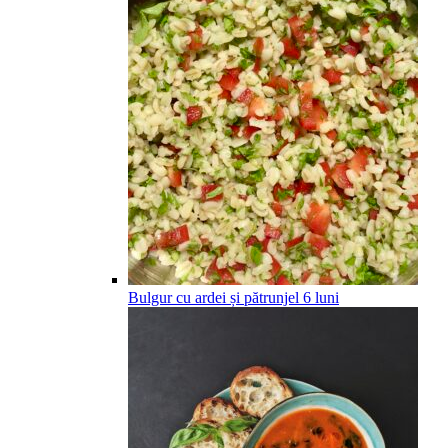
Bulgur cu ardei și pătrunjel
6
luni