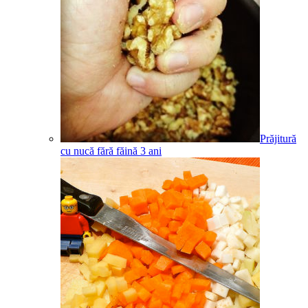
Prăjitură
cu nucă fără făină
3
ani