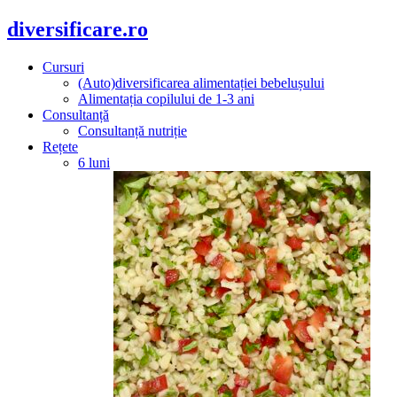
diversificare.ro
Cursuri
(Auto)diversificarea alimentației bebelușului
Alimentația copilului de 1-3 ani
Consultanță
Consultanță nutriție
Rețete
6 luni