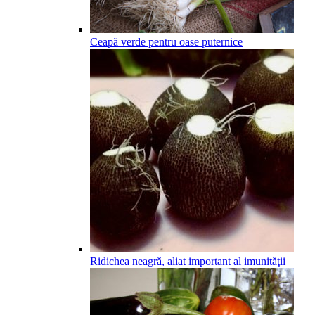
Ceapă verde pentru oase puternice
Ridichea neagră, aliat important al imunităţii