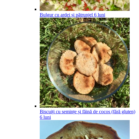
Bulgur cu ardei și pătrunjel
6
luni
Biscuiți cu semințe și făină de cocos (fără gluten)
6
luni