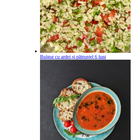
Bulgur cu ardei și pătrunjel
6
luni