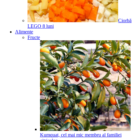
Ciorbă
LEGO
8
luni
Alimente
Fructe
Kumquat, cel mai mic membru al familiei