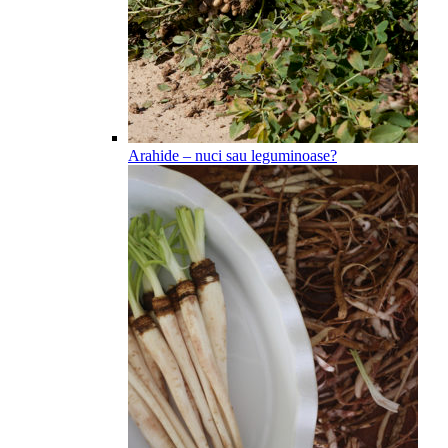
Arahide – nuci sau leguminoase?