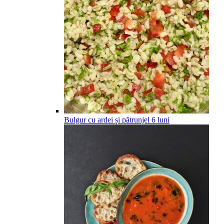
Bulgur cu ardei și pătrunjel
6
luni