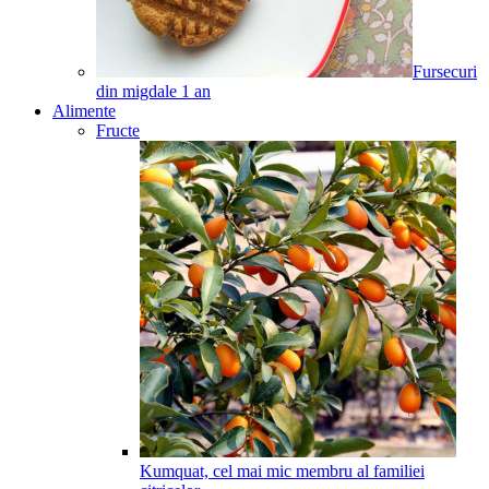
Fursecuri
din migdale
1
an
Alimente
Fructe
Kumquat, cel mai mic membru al familiei