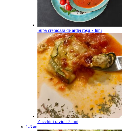
Supă cremoasă de ardei roșu
7
luni
Zucchini ravioli
7
luni
1-3 ani