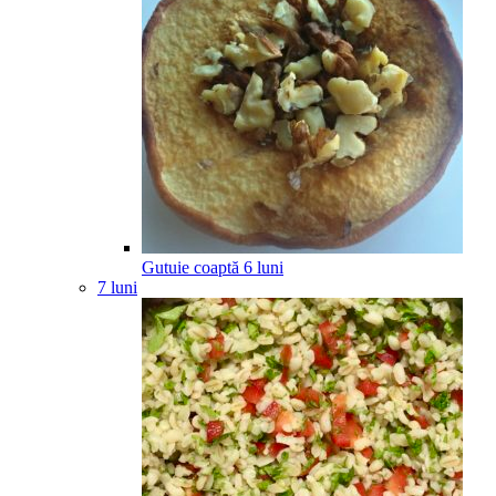
Gutuie coaptă
6
luni
7 luni