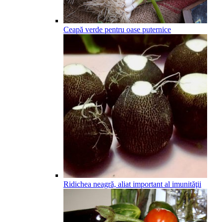
Ceapă verde pentru oase puternice
Ridichea neagră, aliat important al imunităţii