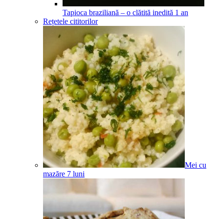
Tapioca braziliană – o clătită inedită
1
an
Rețetele cititorilor
Mei cu
mazăre
7
luni