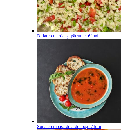
Bulgur cu ardei și pătrunjel
6
luni
Supă cremoasă de ardei roșu
7
luni