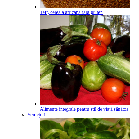
Teff, cereala africană fără gluten
Alimente integrale pentru stil de viață sănătos
Verdețuri