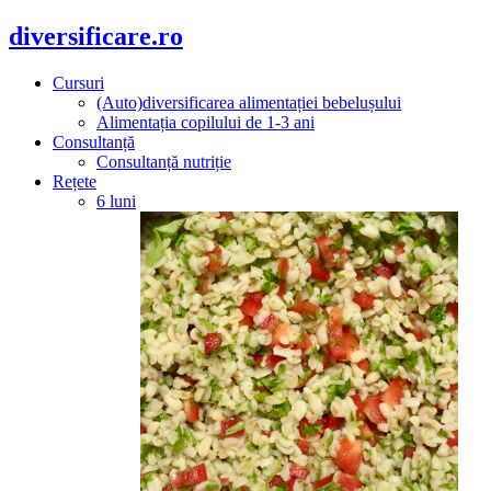
diversificare.ro
Cursuri
(Auto)diversificarea alimentației bebelușului
Alimentația copilului de 1-3 ani
Consultanță
Consultanță nutriție
Rețete
6 luni