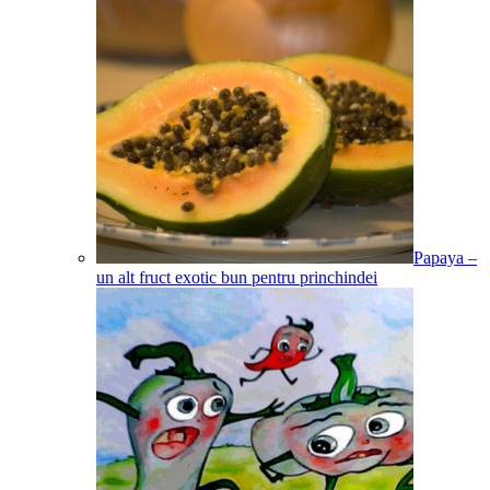
Papaya –
un alt fruct exotic bun pentru princhindei