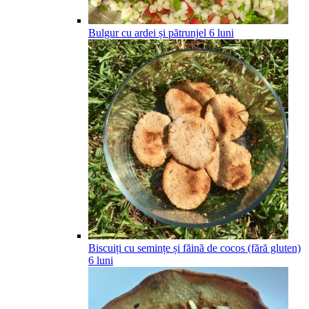
Bulgur cu ardei și pătrunjel
6
luni
Biscuiți cu semințe și făină de cocos (fără gluten)
6
luni