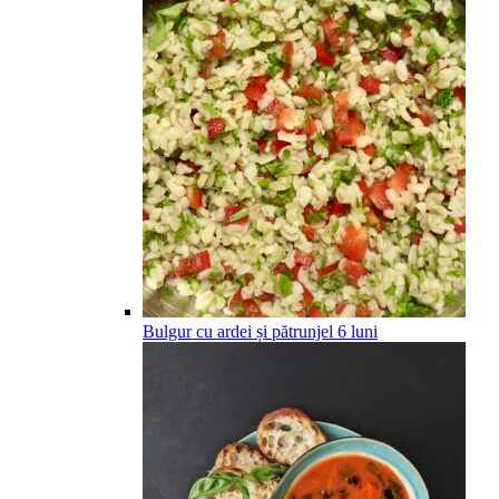
Bulgur cu ardei și pătrunjel
6
luni