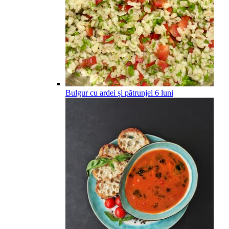
Bulgur cu ardei și pătrunjel
6
luni