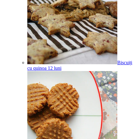
Biscuiți
cu quinoa
12
luni