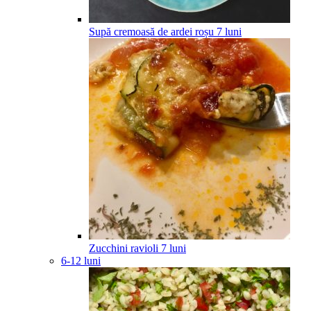
Supă cremoasă de ardei roșu
7
luni
Zucchini ravioli
7
luni
6-12 luni