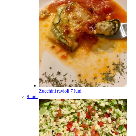
Zucchini ravioli
7
luni
8 luni