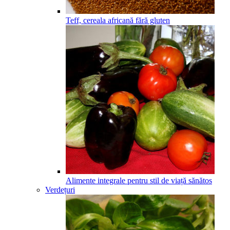
Teff, cereala africană fără gluten
Alimente integrale pentru stil de viață sănătos
Verdețuri