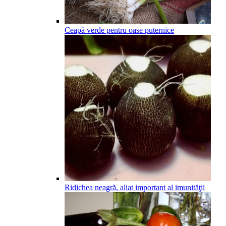
Ceapă verde pentru oase puternice
Ridichea neagră, aliat important al imunităţii