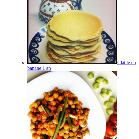
Clătite cu
banane
1
an