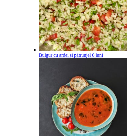
Bulgur cu ardei și pătrunjel
6
luni