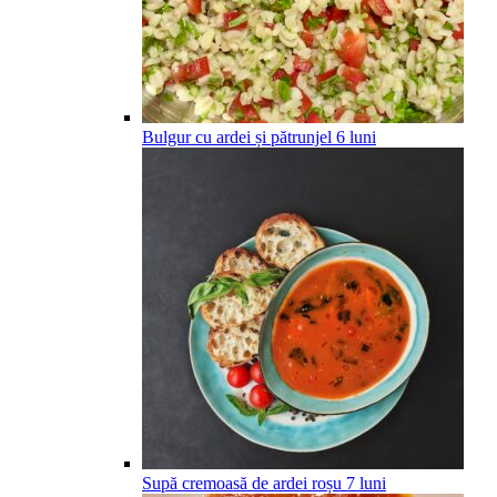
Bulgur cu ardei și pătrunjel
6
luni
Supă cremoasă de ardei roșu
7
luni