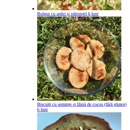
Bulgur cu ardei și pătrunjel
6
luni
Biscuiți cu semințe și făină de cocos (fără gluten)
6
luni