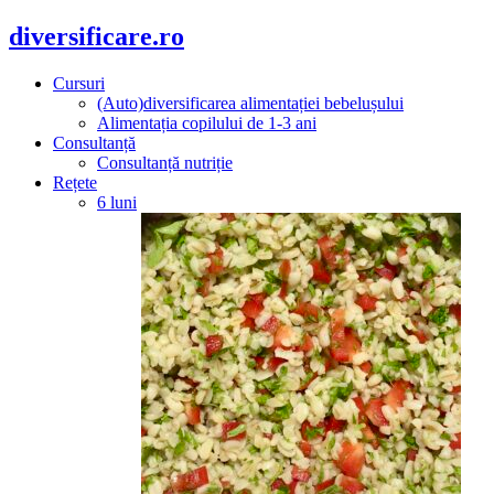
diversificare.ro
Cursuri
(Auto)diversificarea alimentației bebelușului
Alimentația copilului de 1-3 ani
Consultanță
Consultanță nutriție
Rețete
6 luni