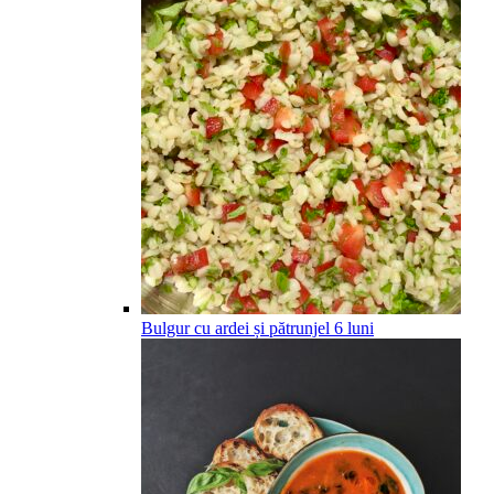
Bulgur cu ardei și pătrunjel
6
luni