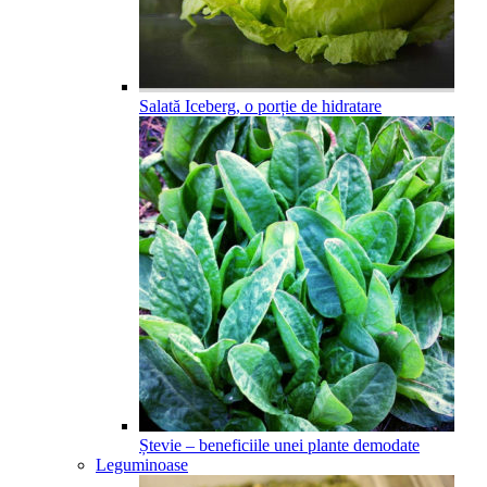
Salată Iceberg, o porție de hidratare
Ștevie – beneficiile unei plante demodate
Leguminoase