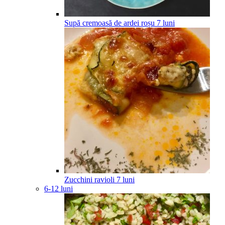
Supă cremoasă de ardei roșu
7
luni
Zucchini ravioli
7
luni
6-12 luni