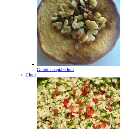
Gutuie coaptă
6
luni
7 luni