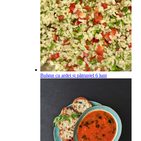
Bulgur cu ardei și pătrunjel
6
luni