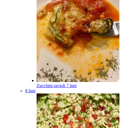
Zucchini ravioli
7
luni
8 luni