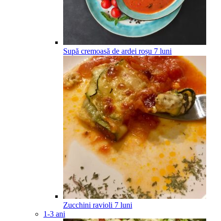
Supă cremoasă de ardei roșu
7
luni
Zucchini ravioli
7
luni
1-3 ani