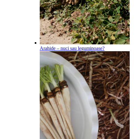
Arahide – nuci sau leguminoase?