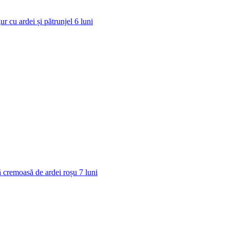
ur cu ardei și pătrunjel
6
luni
 cremoasă de ardei roșu
7
luni