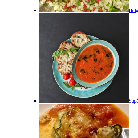
Bulg
Supă