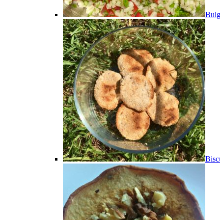
Bulg
Bisc