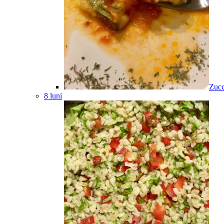
Zucc
8 luni