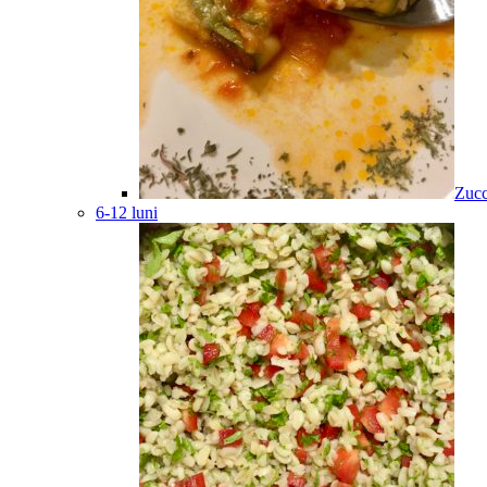
Zucc
6-12 luni