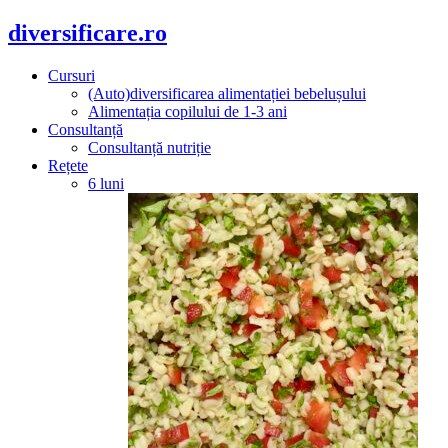
diversificare.ro
Cursuri
(Auto)diversificarea alimentației bebelușului
Alimentația copilului de 1-3 ani
Consultanță
Consultanță nutriție
Rețete
6 luni