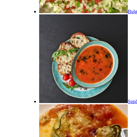
Bulg
Supă