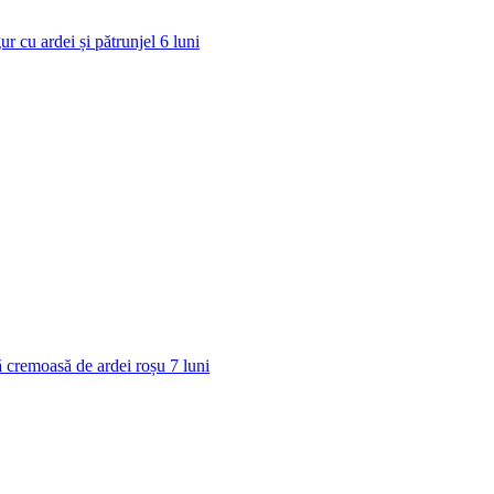
ur cu ardei și pătrunjel
6
luni
 cremoasă de ardei roșu
7
luni