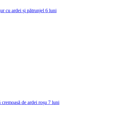
ur cu ardei și pătrunjel
6
luni
 cremoasă de ardei roșu
7
luni