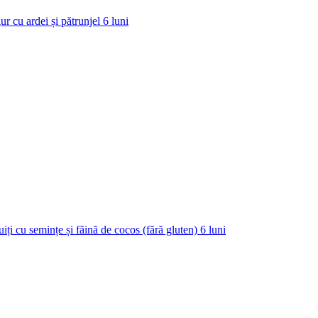
ur cu ardei și pătrunjel
6
luni
uiți cu semințe și făină de cocos (fără gluten)
6
luni