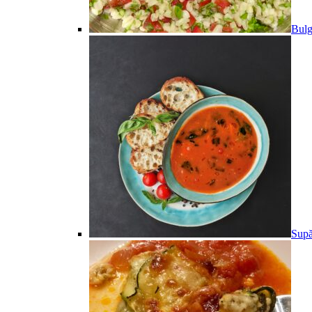
Bulg
Supă