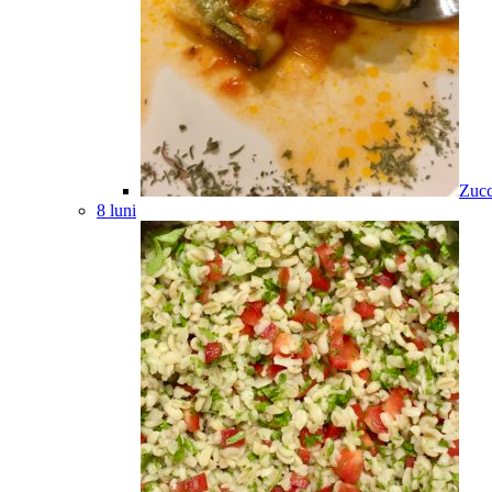
Zucc
8 luni