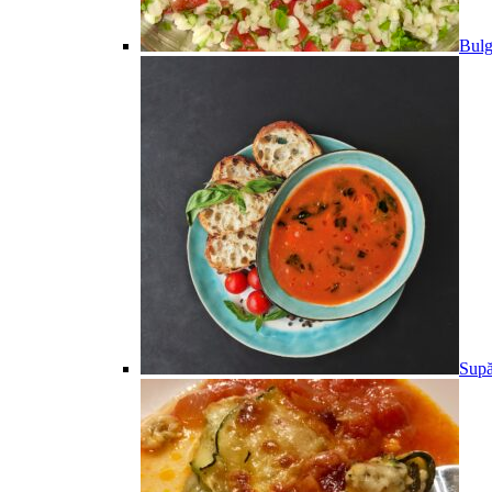
Bulg
Supă