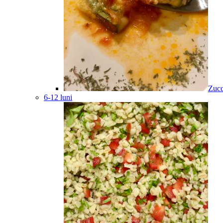
Zucc
6-12 luni