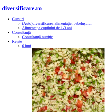
diversificare.ro
Cursuri
(Auto)diversificarea alimentației bebelușului
Alimentația copilului de 1-3 ani
Consultanță
Consultanță nutriție
Rețete
6 luni