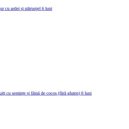
ur cu ardei și pătrunjel
6
luni
uiți cu semințe și făină de cocos (fără gluten)
6
luni