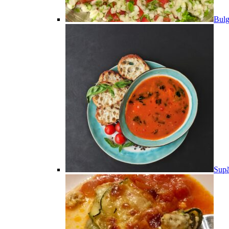
Bulg
Supă