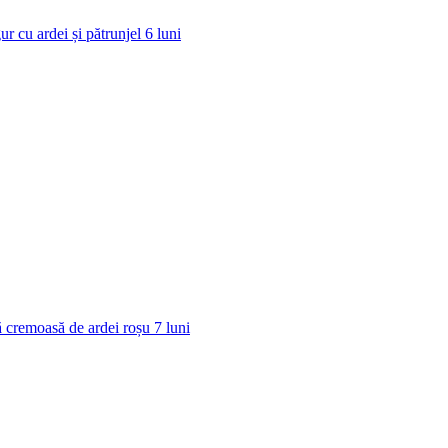
ur cu ardei și pătrunjel
6
luni
 cremoasă de ardei roșu
7
luni