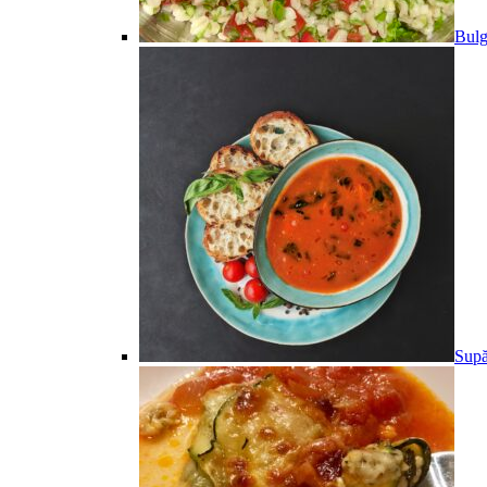
Bulg
Supă