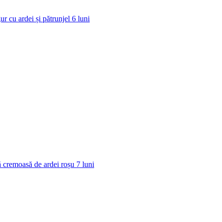
ur cu ardei și pătrunjel
6
luni
 cremoasă de ardei roșu
7
luni