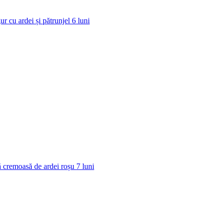
ur cu ardei și pătrunjel
6
luni
 cremoasă de ardei roșu
7
luni