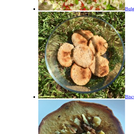
Bulg
Bisc