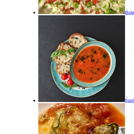
Bulg
Supă