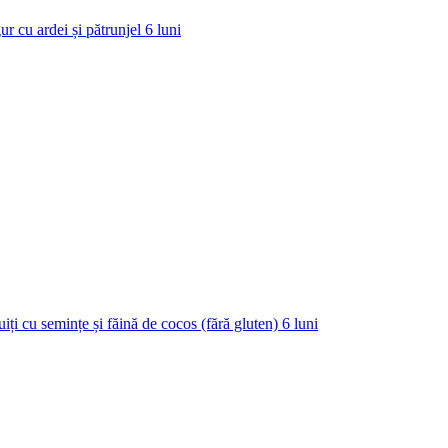
ur cu ardei și pătrunjel
6
luni
uiți cu semințe și făină de cocos (fără gluten)
6
luni