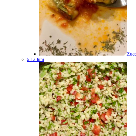
Zucc
6-12 luni