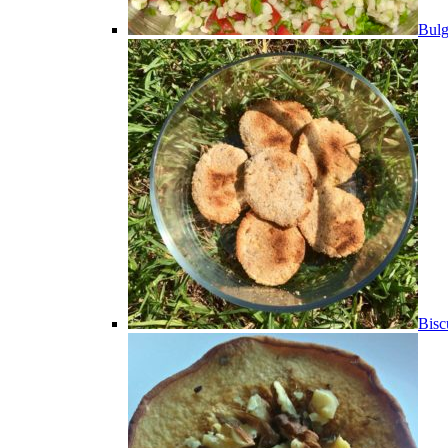
Bulg
Bisc