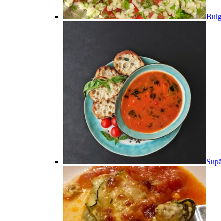
Bulg
Supă