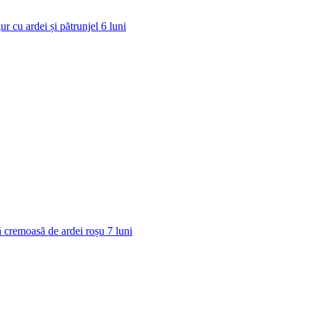
ur cu ardei și pătrunjel
6
luni
 cremoasă de ardei roșu
7
luni