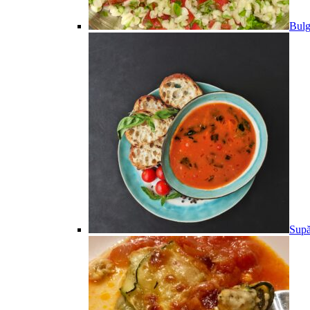
Bulg
Supă