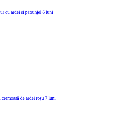
ur cu ardei și pătrunjel
6
luni
 cremoasă de ardei roșu
7
luni