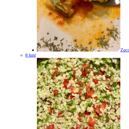
Zucc
8 luni