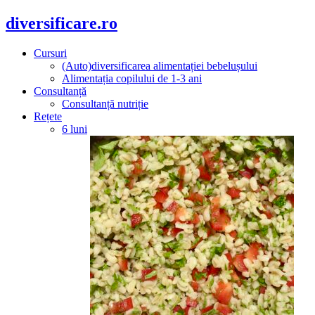
diversificare.ro
Cursuri
(Auto)diversificarea alimentației bebelușului
Alimentația copilului de 1-3 ani
Consultanță
Consultanță nutriție
Rețete
6 luni