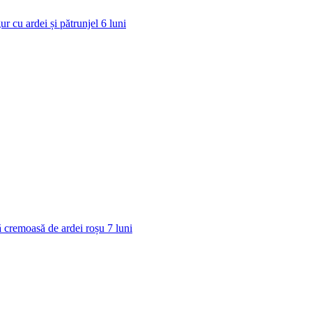
ur cu ardei și pătrunjel
6
luni
 cremoasă de ardei roșu
7
luni