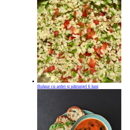
Bulgur cu ardei și pătrunjel
6
luni