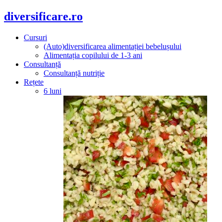
diversificare.ro
Cursuri
(Auto)diversificarea alimentației bebelușului
Alimentația copilului de 1-3 ani
Consultanță
Consultanță nutriție
Rețete
6 luni