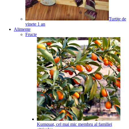
Turtiţe de
vinete
1
an
Alimente
Fructe
Kumquat, cel mai mic membru al familiei