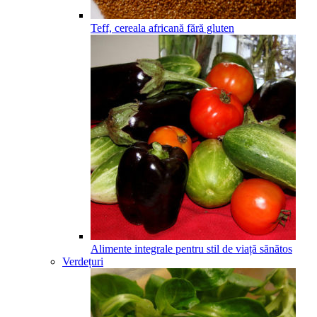
Teff, cereala africană fără gluten
Alimente integrale pentru stil de viață sănătos
Verdețuri