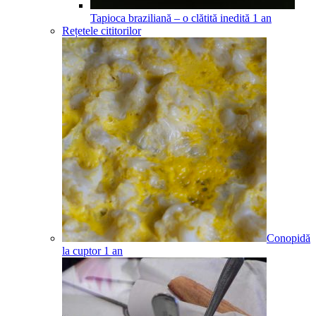
Tapioca braziliană – o clătită inedită
1
an
Rețetele cititorilor
Conopidă
la cuptor
1
an