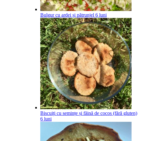
Bulgur cu ardei și pătrunjel
6
luni
Biscuiți cu semințe și făină de cocos (fără gluten)
6
luni