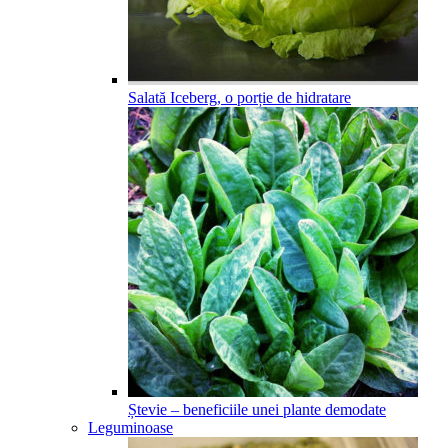
Salată Iceberg, o porție de hidratare
Ștevie – beneficiile unei plante demodate
Leguminoase