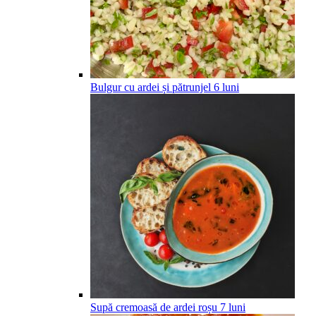
Bulgur cu ardei și pătrunjel
6
luni
Supă cremoasă de ardei roșu
7
luni