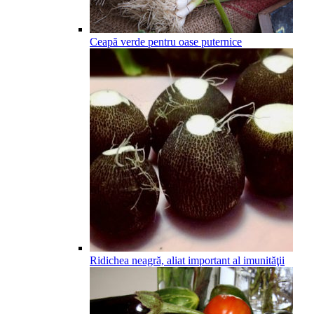
Ceapă verde pentru oase puternice
Ridichea neagră, aliat important al imunităţii