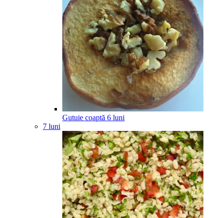
Gutuie coaptă
6
luni
7 luni