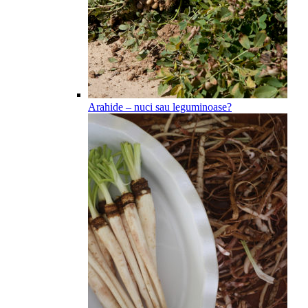
Arahide – nuci sau leguminoase?