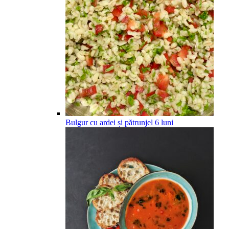
Bulgur cu ardei și pătrunjel
6
luni