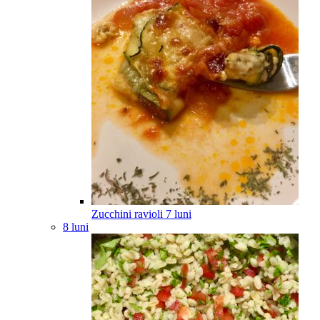
Zucchini ravioli
7
luni
8 luni