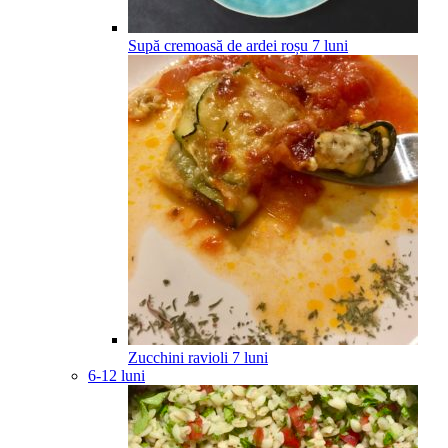
Supă cremoasă de ardei roșu
7
luni
Zucchini ravioli
7
luni
6-12 luni