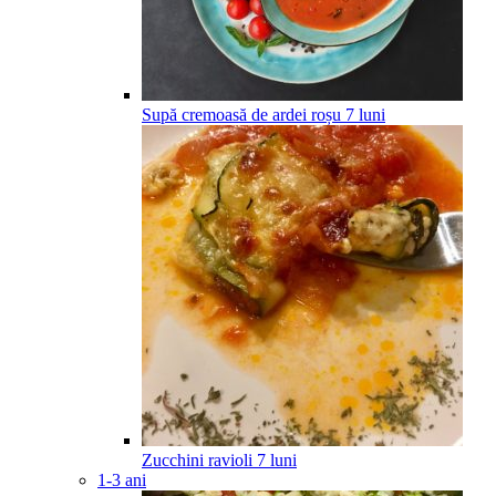
Supă cremoasă de ardei roșu
7
luni
Zucchini ravioli
7
luni
1-3 ani