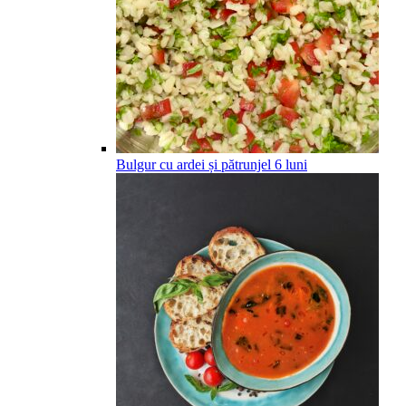
Bulgur cu ardei și pătrunjel
6
luni