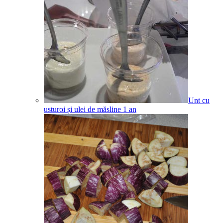
Unt cu
usturoi și ulei de măsline
1
an