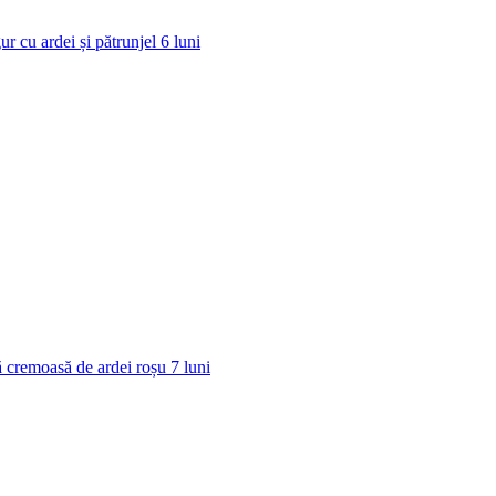
ur cu ardei și pătrunjel
6
luni
 cremoasă de ardei roșu
7
luni