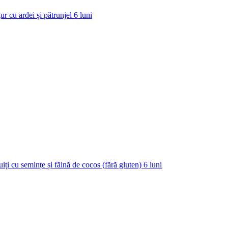
ur cu ardei și pătrunjel
6
luni
uiți cu semințe și făină de cocos (fără gluten)
6
luni