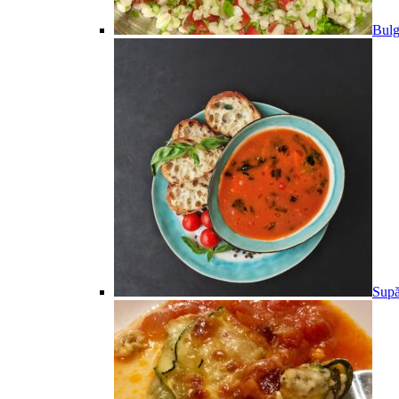
Bulg
Supă