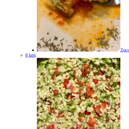
Zucc
8 luni