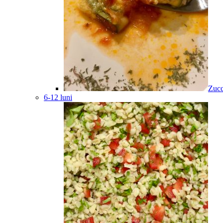
Zucc
6-12 luni