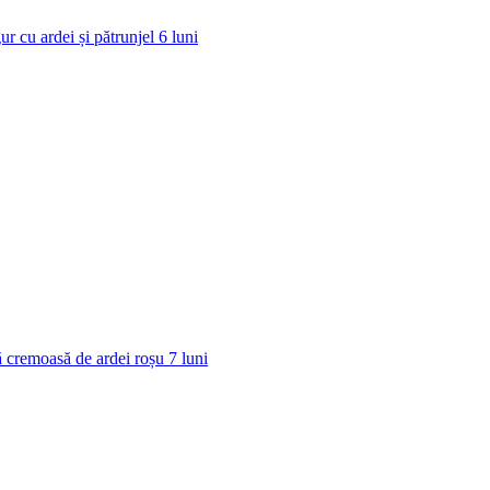
ur cu ardei și pătrunjel
6
luni
 cremoasă de ardei roșu
7
luni