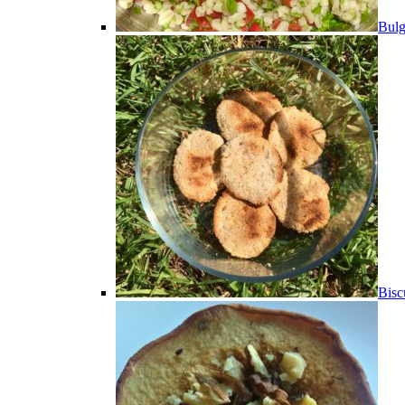
Bulg
Bisc