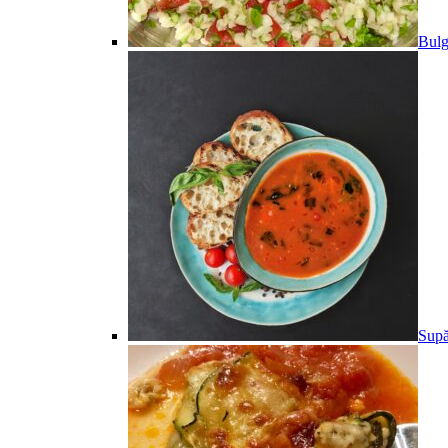
Bulg
Supă