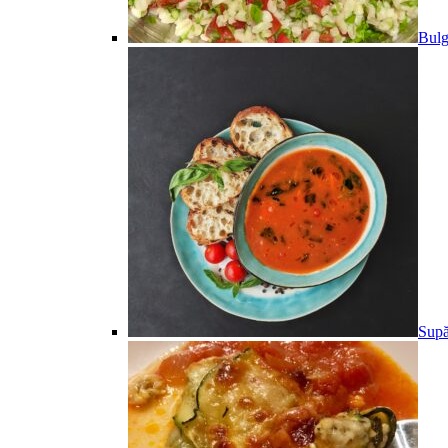
Bulg
Supă