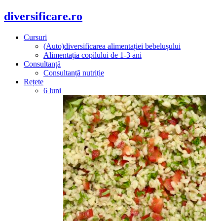
diversificare.ro
Cursuri
(Auto)diversificarea alimentației bebelușului
Alimentația copilului de 1-3 ani
Consultanță
Consultanță nutriție
Rețete
6 luni