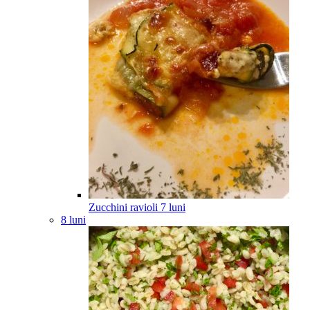
Zucchini ravioli
7
luni
8 luni