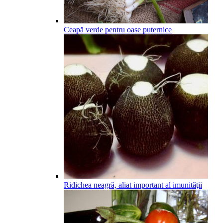
Ceapă verde pentru oase puternice
Ridichea neagră, aliat important al imunităţii