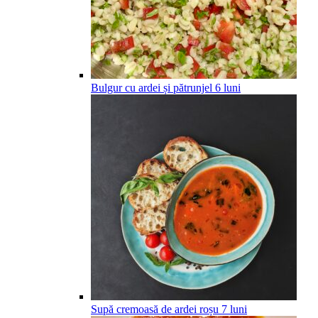
Bulgur cu ardei și pătrunjel
6
luni
Supă cremoasă de ardei roșu
7
luni