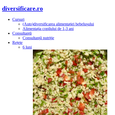
diversificare.ro
Cursuri
(Auto)diversificarea alimentației bebelușului
Alimentația copilului de 1-3 ani
Consultanță
Consultanță nutriție
Rețete
6 luni