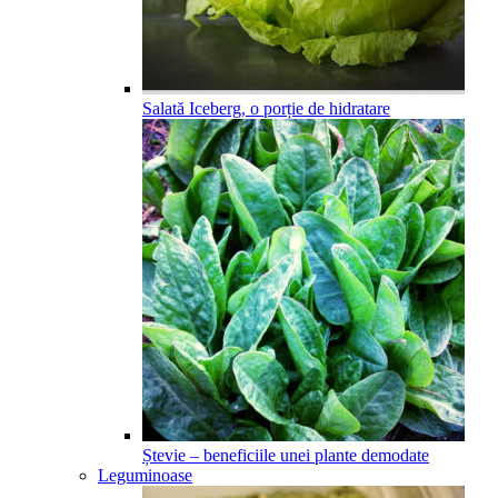
Salată Iceberg, o porție de hidratare
Ștevie – beneficiile unei plante demodate
Leguminoase