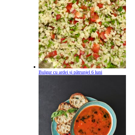
Bulgur cu ardei și pătrunjel
6
luni