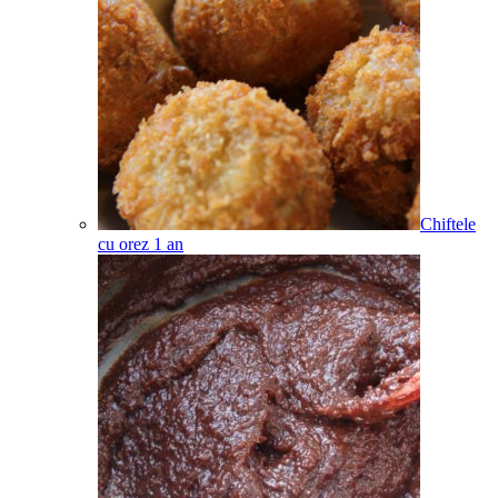
Chiftele
cu orez
1
an