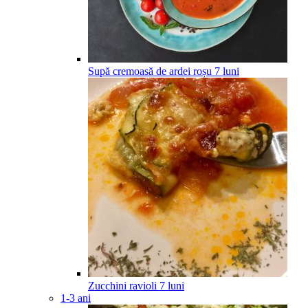
Supă cremoasă de ardei roșu
7
luni
Zucchini ravioli
7
luni
1-3 ani