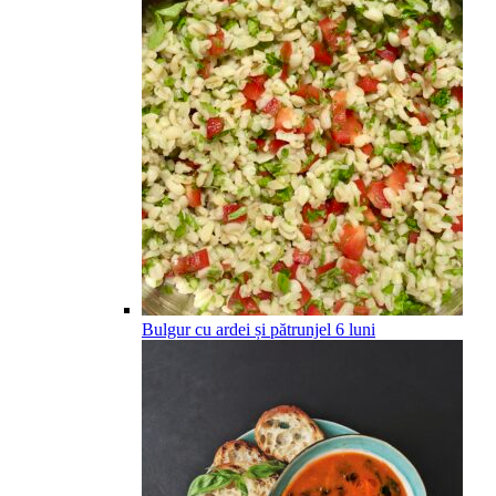
Bulgur cu ardei și pătrunjel
6
luni