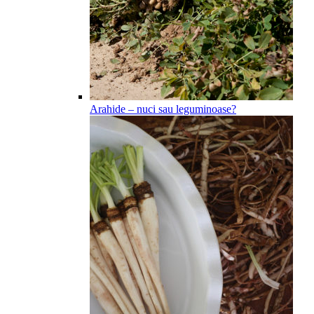
Arahide – nuci sau leguminoase?