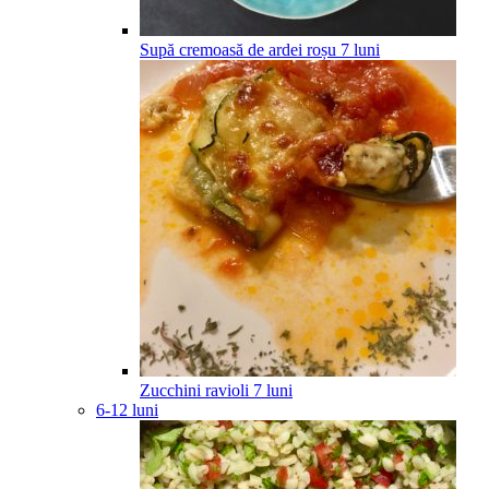
Supă cremoasă de ardei roșu
7
luni
Zucchini ravioli
7
luni
6-12 luni