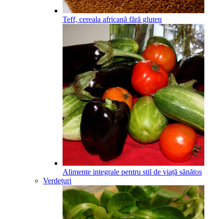
Teff, cereala africană fără gluten
Alimente integrale pentru stil de viață sănătos
Verdețuri