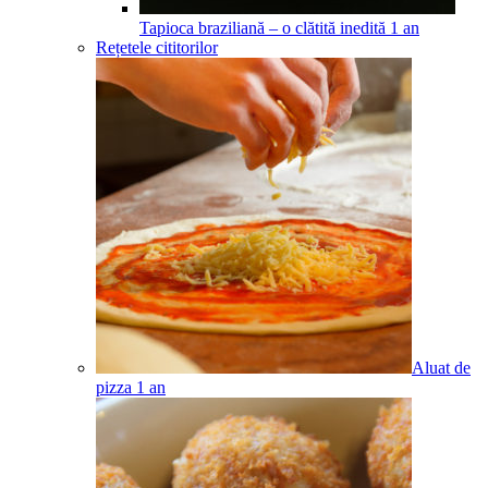
Tapioca braziliană – o clătită inedită
1
an
Rețetele cititorilor
Aluat de
pizza
1
an