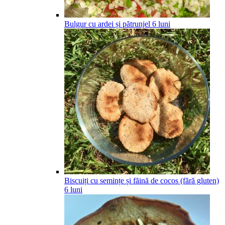
Bulgur cu ardei și pătrunjel
6
luni
Biscuiți cu semințe și făină de cocos (fără gluten)
6
luni