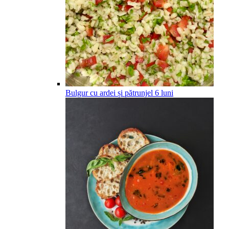
Bulgur cu ardei și pătrunjel
6
luni