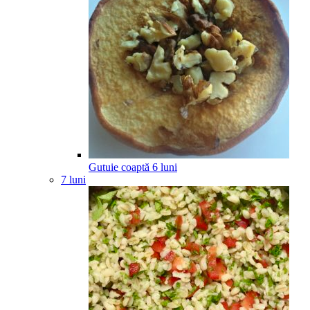
Gutuie coaptă
6
luni
7 luni