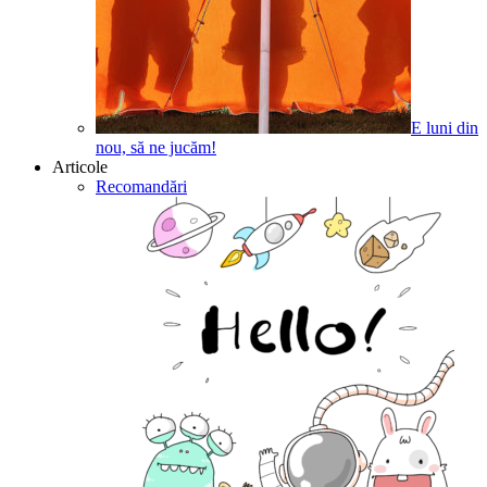
E luni din
nou, să ne jucăm!
Articole
Recomandări