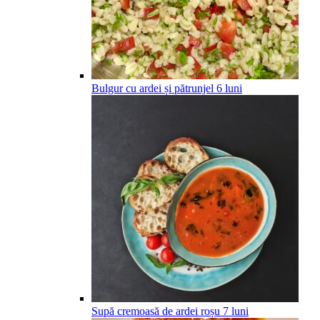
Bulgur cu ardei și pătrunjel
6
luni
Supă cremoasă de ardei roșu
7
luni