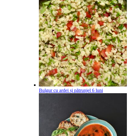
Bulgur cu ardei și pătrunjel
6
luni