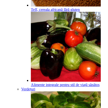
Teff, cereala africană fără gluten
Alimente integrale pentru stil de viață sănătos
Verdețuri