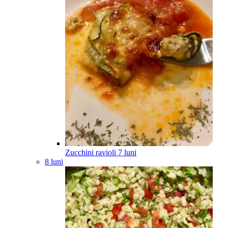
Zucchini ravioli
7
luni
8 luni