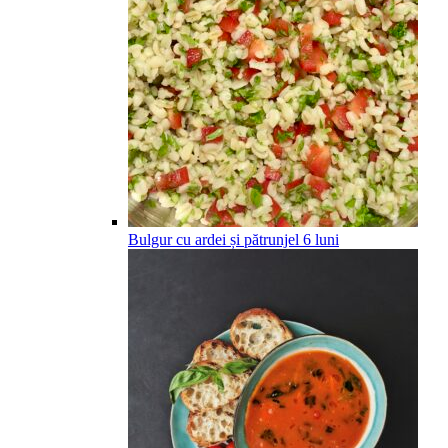
Bulgur cu ardei și pătrunjel
6
luni