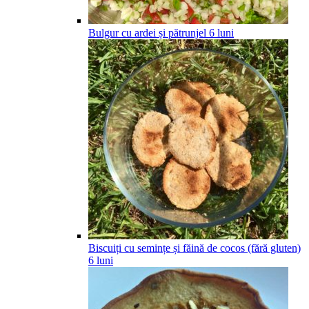
Bulgur cu ardei și pătrunjel
6
luni
Biscuiți cu semințe și făină de cocos (fără gluten)
6
luni