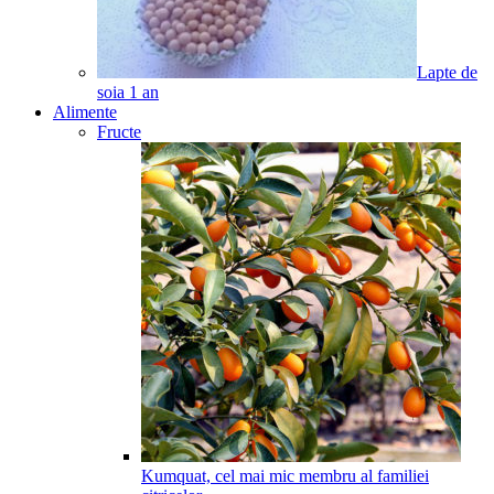
Lapte de
soia
1
an
Alimente
Fructe
Kumquat, cel mai mic membru al familiei