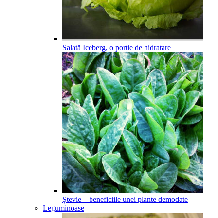
Salată Iceberg, o porție de hidratare
Ștevie – beneficiile unei plante demodate
Leguminoase