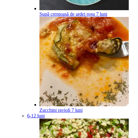
Supă cremoasă de ardei roșu
7
luni
Zucchini ravioli
7
luni
6-12 luni