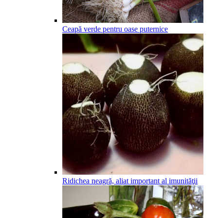
Ceapă verde pentru oase puternice
Ridichea neagră, aliat important al imunităţii