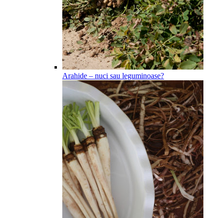
Arahide – nuci sau leguminoase?