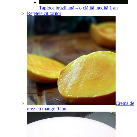
Tapioca braziliană – o clătită inedită
1
an
Rețetele cititorilor
Cremă de
orez cu mango
9
luni