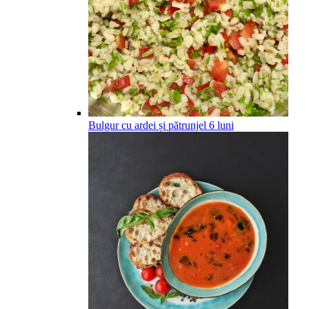
Bulgur cu ardei și pătrunjel
6
luni