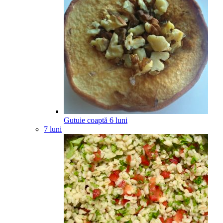
Gutuie coaptă
6
luni
7 luni