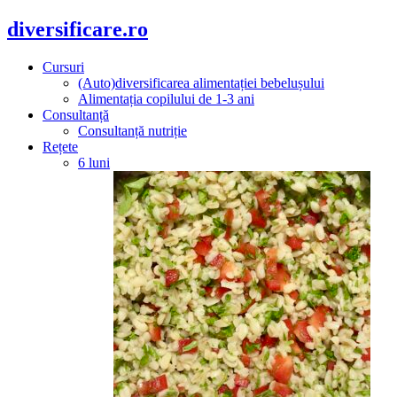
diversificare.ro
Cursuri
(Auto)diversificarea alimentației bebelușului
Alimentația copilului de 1-3 ani
Consultanță
Consultanță nutriție
Rețete
6 luni