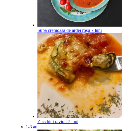
Supă cremoasă de ardei roșu
7
luni
Zucchini ravioli
7
luni
1-3 ani