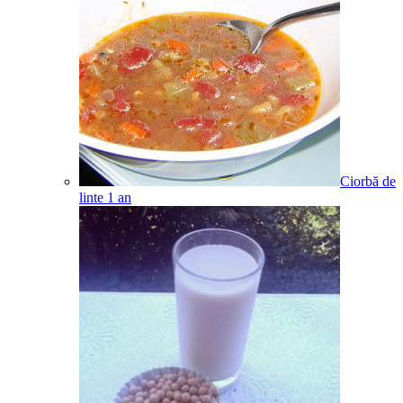
Ciorbă de
linte
1
an