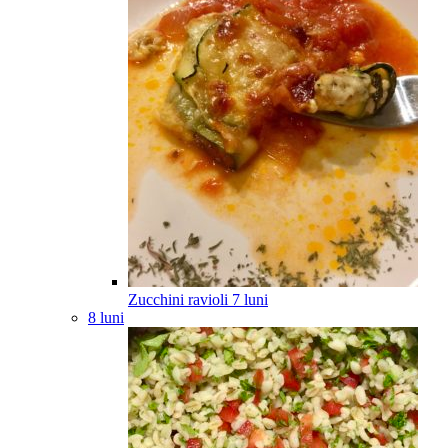
Zucchini ravioli
7
luni
8 luni