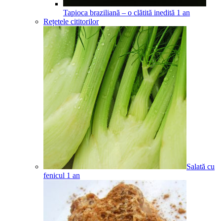
Tapioca braziliană – o clătită inedită
1
an
Rețetele cititorilor
Salată cu
fenicul
1
an