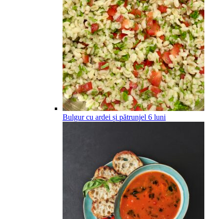
Bulgur cu ardei și pătrunjel
6
luni