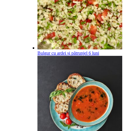
Bulgur cu ardei și pătrunjel
6
luni