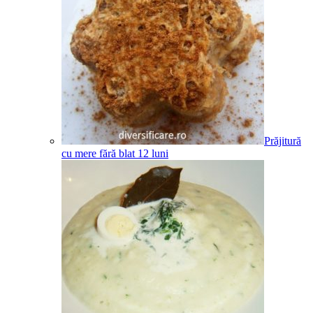
Prăjitură
cu mere fără blat
12
luni