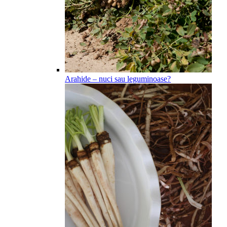
Arahide – nuci sau leguminoase?