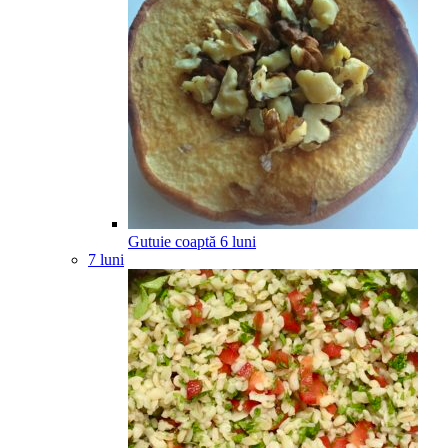
Gutuie coaptă
6
luni
7 luni