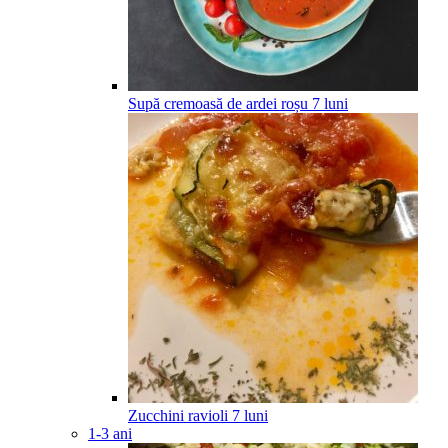
Supă cremoasă de ardei roșu
7
luni
Zucchini ravioli
7
luni
1-3 ani