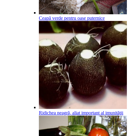
Ceapă verde pentru oase puternice
Ridichea neagră, aliat important al imunităţii