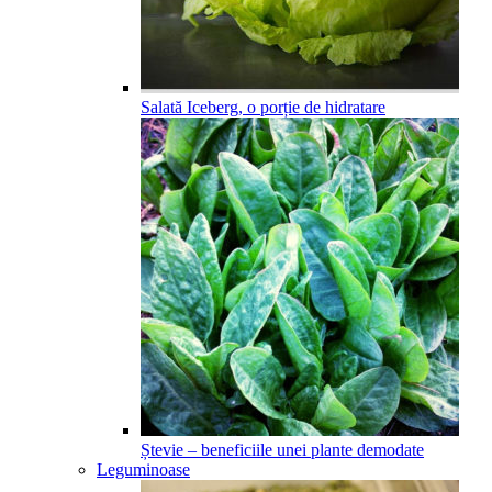
Salată Iceberg, o porție de hidratare
Ștevie – beneficiile unei plante demodate
Leguminoase