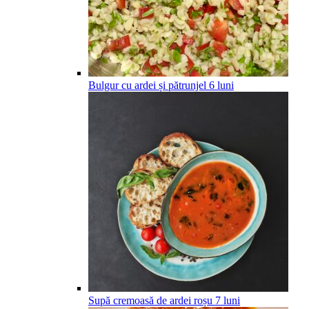
Bulgur cu ardei și pătrunjel
6
luni
Supă cremoasă de ardei roșu
7
luni