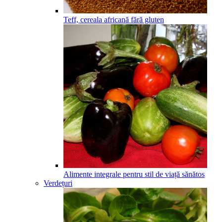
Teff, cereala africană fără gluten
Alimente integrale pentru stil de viață sănătos
Verdețuri