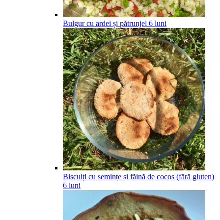
Bulgur cu ardei și pătrunjel
6
luni
Biscuiți cu semințe și făină de cocos (fără gluten)
6
luni