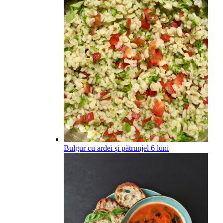
Bulgur cu ardei și pătrunjel
6
luni