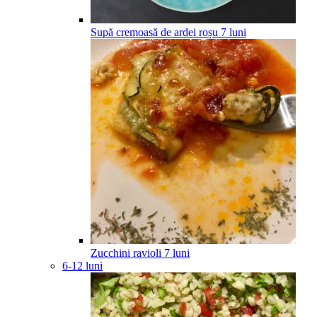
Supă cremoasă de ardei roșu
7
luni
Zucchini ravioli
7
luni
6-12 luni