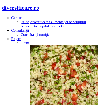
diversificare.ro
Cursuri
(Auto)diversificarea alimentației bebelușului
Alimentația copilului de 1-3 ani
Consultanță
Consultanță nutriție
Rețete
6 luni