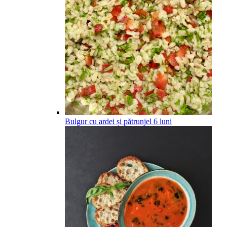
Bulgur cu ardei și pătrunjel
6
luni