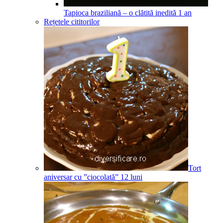
Tapioca braziliană – o clătită inedită
1
an
Rețetele cititorilor
Tort
aniversar cu ”ciocolată”
12
luni