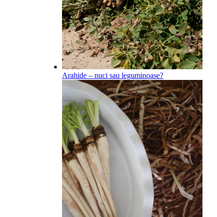
Arahide – nuci sau leguminoase?