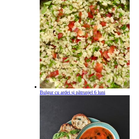
Bulgur cu ardei și pătrunjel
6
luni