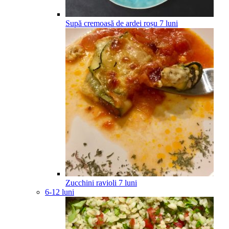
Supă cremoasă de ardei roșu
7
luni
Zucchini ravioli
7
luni
6-12 luni