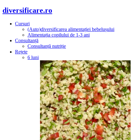
diversificare.ro
Cursuri
(Auto)diversificarea alimentației bebelușului
Alimentația copilului de 1-3 ani
Consultanță
Consultanță nutriție
Rețete
6 luni