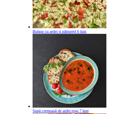
Bulgur cu ardei și pătrunjel
6
luni
Supă cremoasă de ardei roșu
7
luni