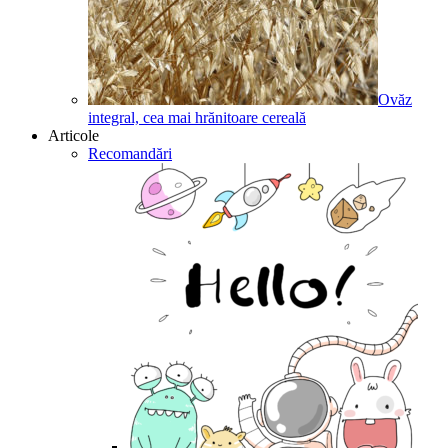
Ovăz
integral, cea mai hrănitoare cereală
Articole
Recomandări