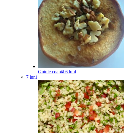
Gutuie coaptă
6
luni
7 luni