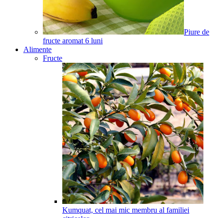
Piure de
fructe aromat
6
luni
Alimente
Fructe
Kumquat, cel mai mic membru al familiei