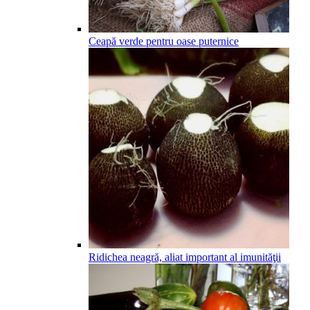
Ceapă verde pentru oase puternice
Ridichea neagră, aliat important al imunităţii