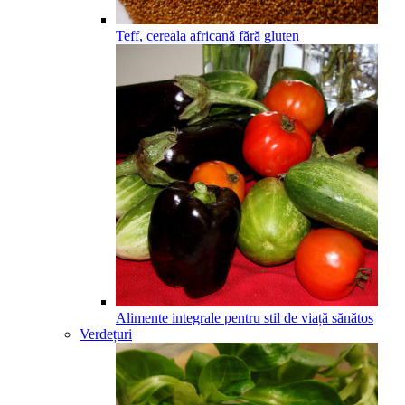
Teff, cereala africană fără gluten
Alimente integrale pentru stil de viață sănătos
Verdețuri