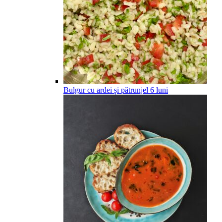
Bulgur cu ardei și pătrunjel
6
luni