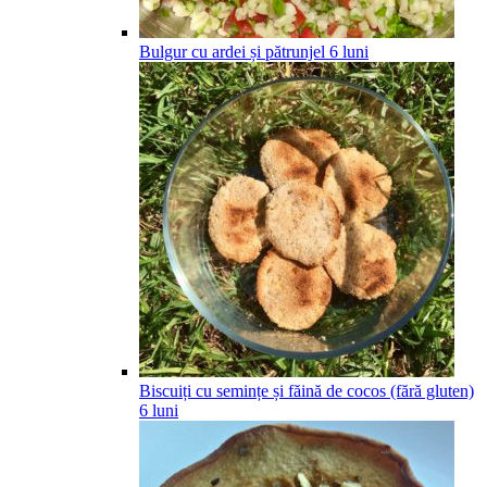
Bulgur cu ardei și pătrunjel
6
luni
Biscuiți cu semințe și făină de cocos (fără gluten)
6
luni