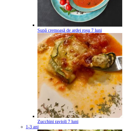
Supă cremoasă de ardei roșu
7
luni
Zucchini ravioli
7
luni
1-3 ani