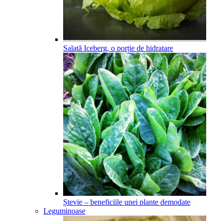
Salată Iceberg, o porție de hidratare
Ștevie – beneficiile unei plante demodate
Leguminoase