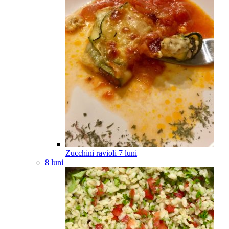
Zucchini ravioli
7
luni
8 luni