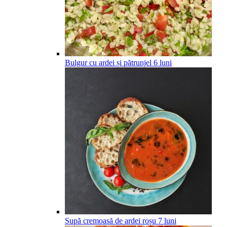
Bulgur cu ardei și pătrunjel
6
luni
Supă cremoasă de ardei roșu
7
luni