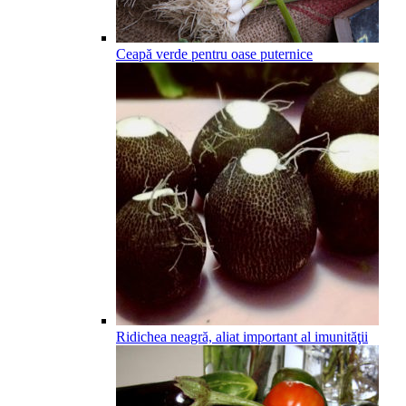
Ceapă verde pentru oase puternice
Ridichea neagră, aliat important al imunităţii