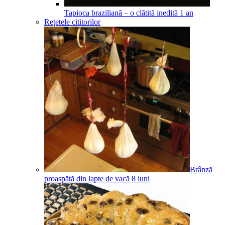
Tapioca braziliană – o clătită inedită
1
an
Rețetele cititorilor
Brânză
proaspătă din lapte de vacă
8
luni