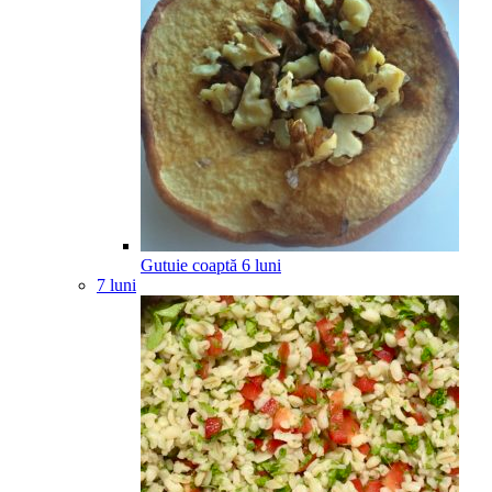
Gutuie coaptă
6
luni
7 luni