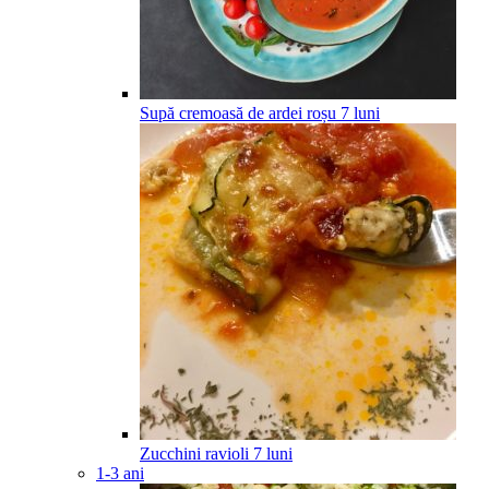
Supă cremoasă de ardei roșu
7
luni
Zucchini ravioli
7
luni
1-3 ani