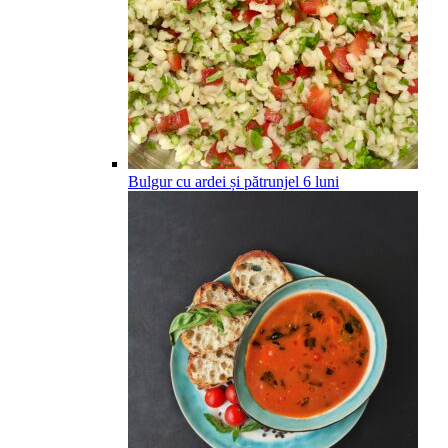
Bulgur cu ardei și pătrunjel
6
luni