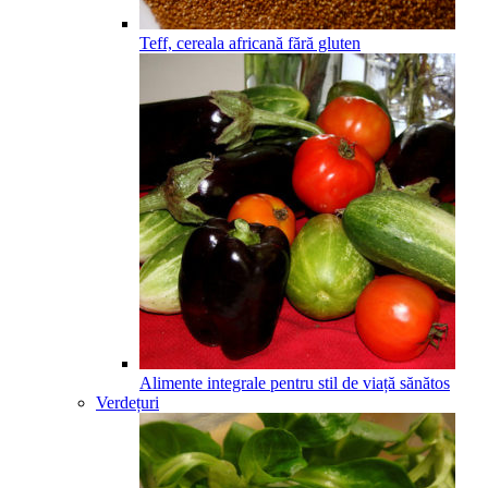
Teff, cereala africană fără gluten
Alimente integrale pentru stil de viață sănătos
Verdețuri