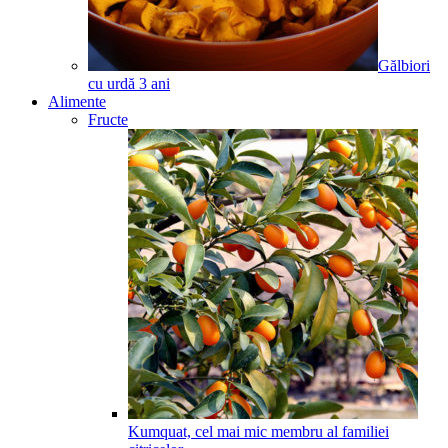
Gălbiori
cu urdă
3
ani
Alimente
Fructe
Kumquat, cel mai mic membru al familiei