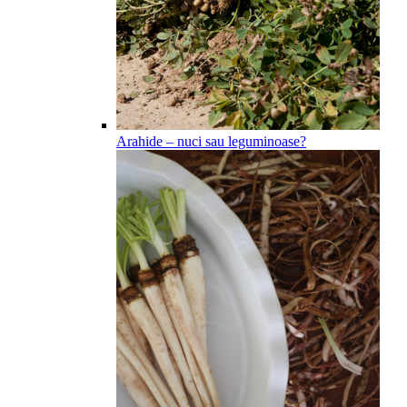
Arahide – nuci sau leguminoase?