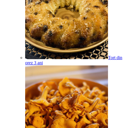
Tort din
orez
3
ani