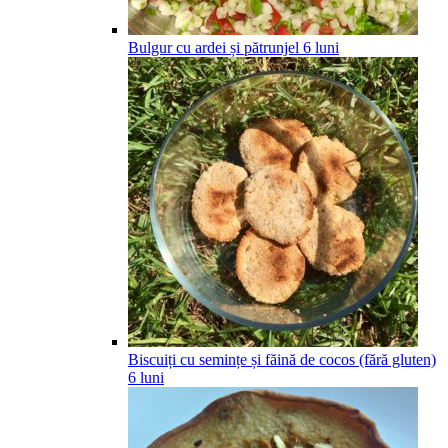
Bulgur cu ardei și pătrunjel
6
luni
Biscuiți cu semințe și făină de cocos (fără gluten)
6
luni