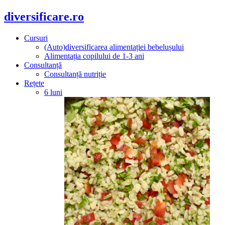
diversificare.ro
Cursuri
(Auto)diversificarea alimentației bebelușului
Alimentația copilului de 1-3 ani
Consultanță
Consultanță nutriție
Rețete
6 luni