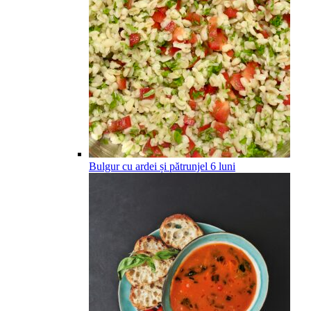
Bulgur cu ardei și pătrunjel
6
luni