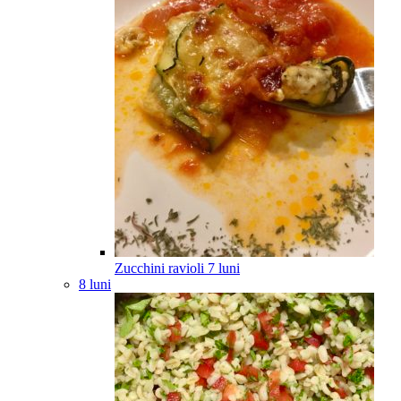
Zucchini ravioli
7
luni
8 luni