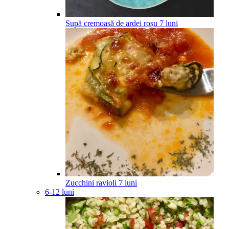
Supă cremoasă de ardei roșu
7
luni
Zucchini ravioli
7
luni
6-12 luni