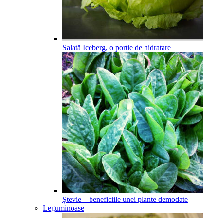
Salată Iceberg, o porție de hidratare
Ștevie – beneficiile unei plante demodate
Leguminoase