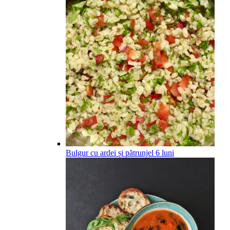
Bulgur cu ardei și pătrunjel
6
luni