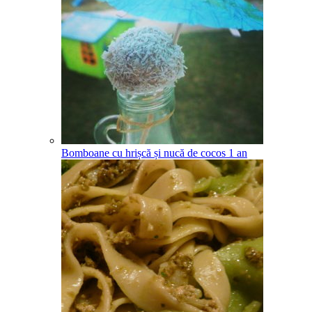
Bomboane cu hrișcă și nucă de cocos
1
an