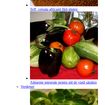
Teff, cereala africană fără gluten
Alimente integrale pentru stil de viață sănătos
Verdețuri