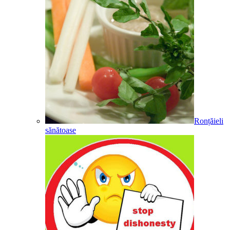
Ronțăieli
sănătoase