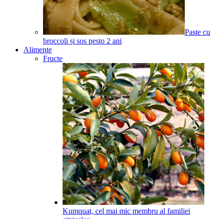
Paste cu
broccoli și sos pesto
2
ani
Alimente
Fructe
Kumquat, cel mai mic membru al familiei