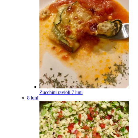
Zucchini ravioli
7
luni
8 luni