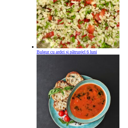
Bulgur cu ardei și pătrunjel
6
luni