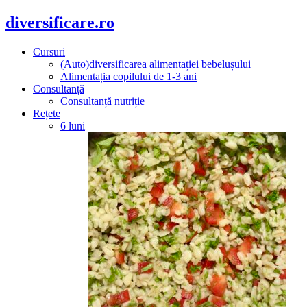
diversificare.ro
Cursuri
(Auto)diversificarea alimentației bebelușului
Alimentația copilului de 1-3 ani
Consultanță
Consultanță nutriție
Rețete
6 luni