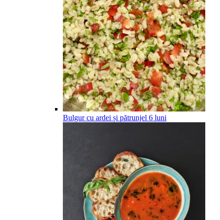
Bulgur cu ardei și pătrunjel
6
luni