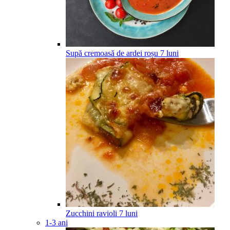
Supă cremoasă de ardei roșu
7
luni
Zucchini ravioli
7
luni
1-3 ani