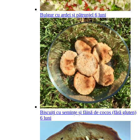
Bulgur cu ardei și pătrunjel
6
luni
Biscuiți cu semințe și făină de cocos (fără gluten)
6
luni