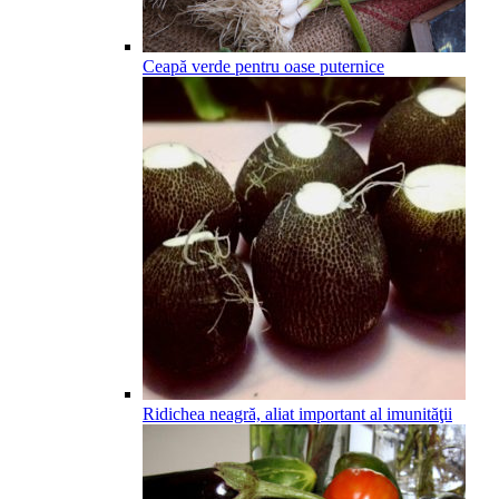
Ceapă verde pentru oase puternice
Ridichea neagră, aliat important al imunităţii