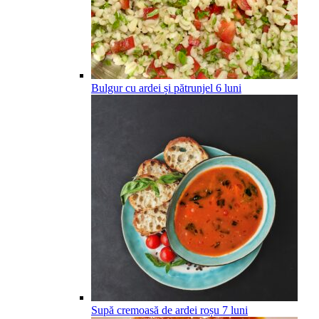
Bulgur cu ardei și pătrunjel
6
luni
Supă cremoasă de ardei roșu
7
luni