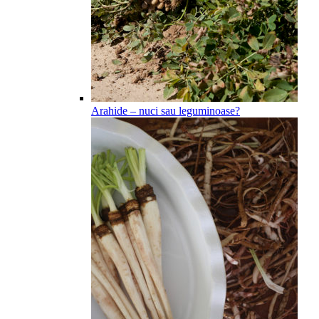
Arahide – nuci sau leguminoase?