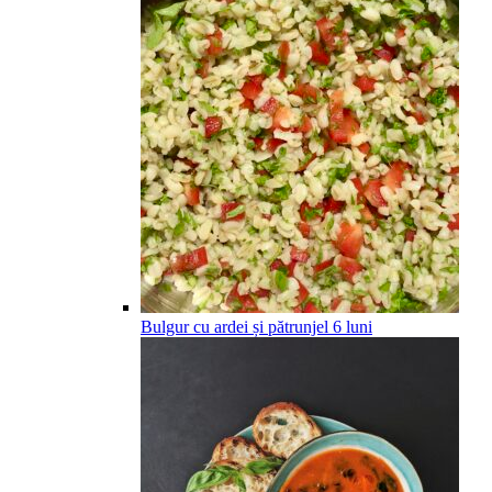
Bulgur cu ardei și pătrunjel
6
luni