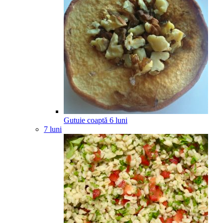
Gutuie coaptă
6
luni
7 luni