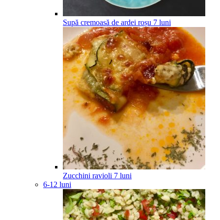
Supă cremoasă de ardei roșu
7
luni
Zucchini ravioli
7
luni
6-12 luni