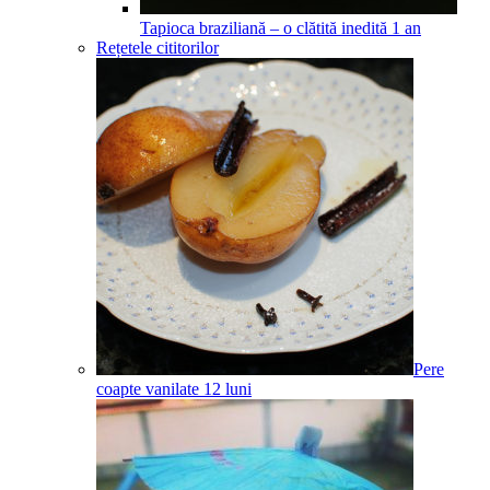
Tapioca braziliană – o clătită inedită
1
an
Rețetele cititorilor
Pere
coapte vanilate
12
luni