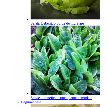
Salată Iceberg, o porție de hidratare
Ștevie – beneficiile unei plante demodate
Leguminoase