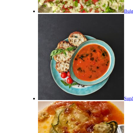
Bulg
Supă