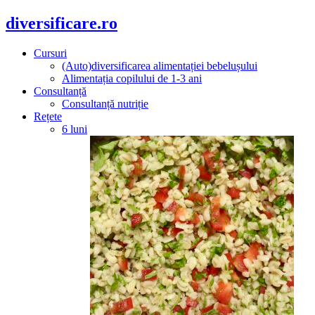
diversificare.ro
Cursuri
(Auto)diversificarea alimentației bebelușului
Alimentația copilului de 1-3 ani
Consultanță
Consultanță nutriție
Rețete
6 luni