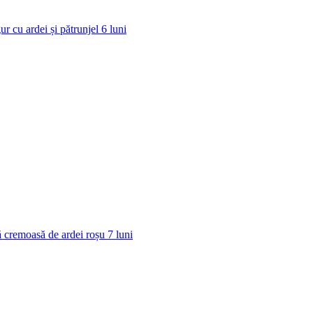
ur cu ardei și pătrunjel
6
luni
 cremoasă de ardei roșu
7
luni