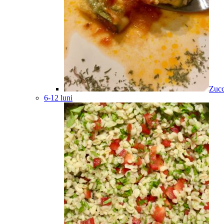
Zucc
6-12 luni