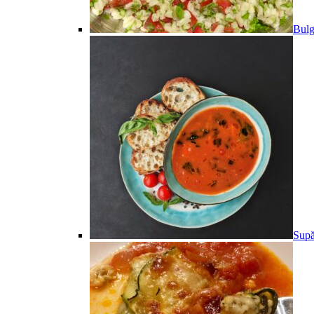
Bulg
Supă