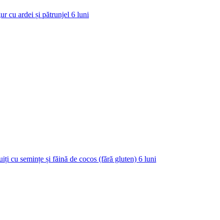
ur cu ardei și pătrunjel
6
luni
uiți cu semințe și făină de cocos (fără gluten)
6
luni