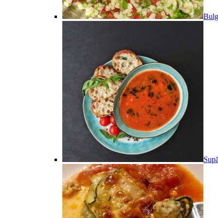
Bulg
Supă