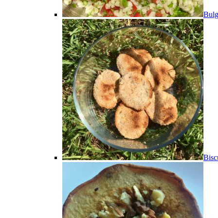
Bulg
Bisc