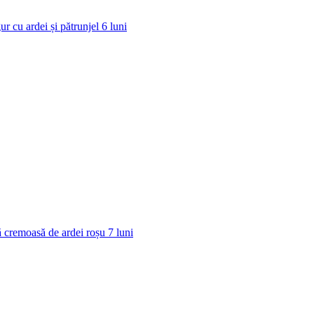
ur cu ardei și pătrunjel
6
luni
 cremoasă de ardei roșu
7
luni