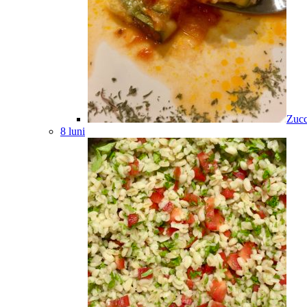
Zucc
8 luni