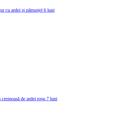
ur cu ardei și pătrunjel
6
luni
 cremoasă de ardei roșu
7
luni