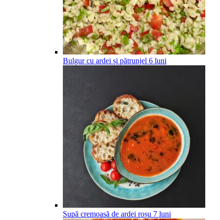
Bulgur cu ardei și pătrunjel
6
luni
Supă cremoasă de ardei roșu
7
luni