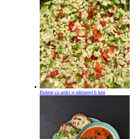
Bulgur cu ardei și pătrunjel
6
luni