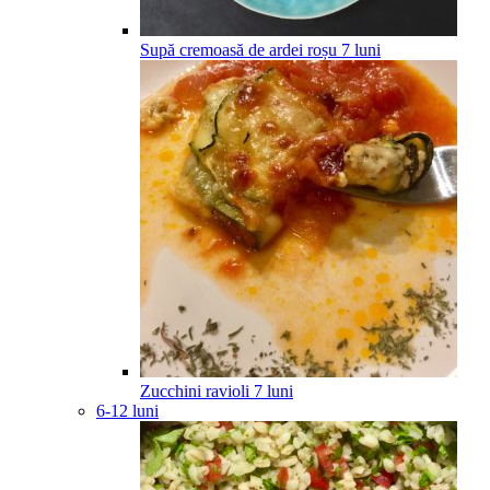
Supă cremoasă de ardei roșu
7
luni
Zucchini ravioli
7
luni
6-12 luni