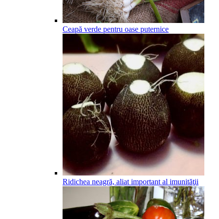
Ceapă verde pentru oase puternice
Ridichea neagră, aliat important al imunităţii