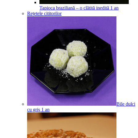
Tapioca braziliană – o clătită inedită
1
an
Rețetele cititorilor
Bile dulci
cu griş
1
an