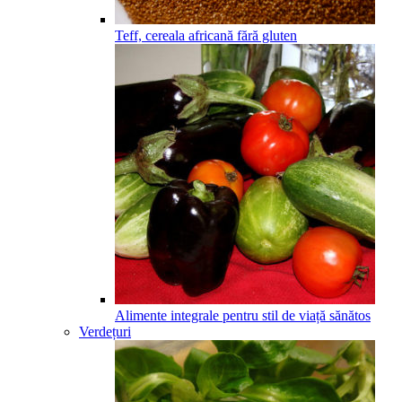
Teff, cereala africană fără gluten
Alimente integrale pentru stil de viață sănătos
Verdețuri