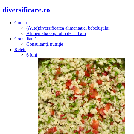
diversificare.ro
Cursuri
(Auto)diversificarea alimentației bebelușului
Alimentația copilului de 1-3 ani
Consultanță
Consultanță nutriție
Rețete
6 luni