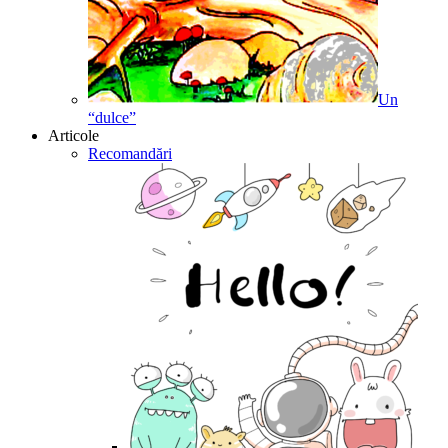
Un
“dulce”
Articole
Recomandări