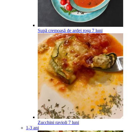
Supă cremoasă de ardei roșu
7
luni
Zucchini ravioli
7
luni
1-3 ani