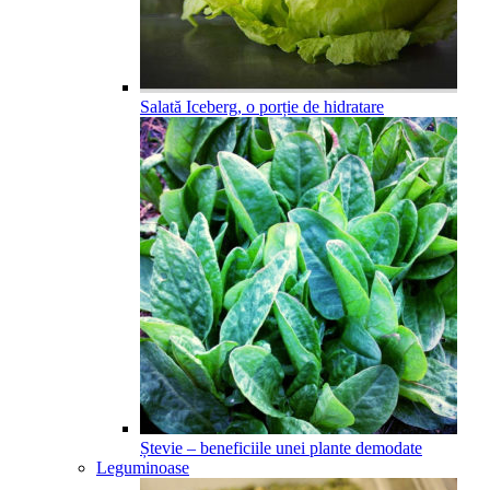
Salată Iceberg, o porție de hidratare
Ștevie – beneficiile unei plante demodate
Leguminoase