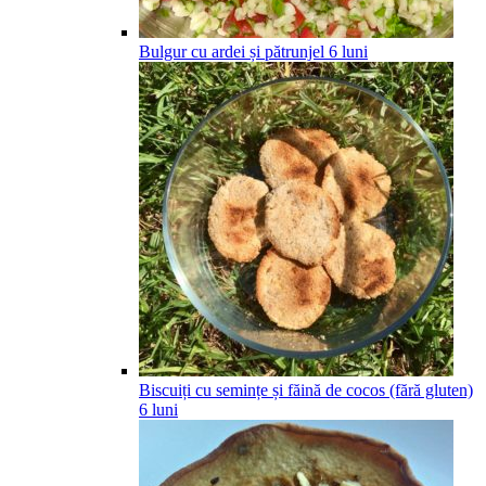
Bulgur cu ardei și pătrunjel
6
luni
Biscuiți cu semințe și făină de cocos (fără gluten)
6
luni