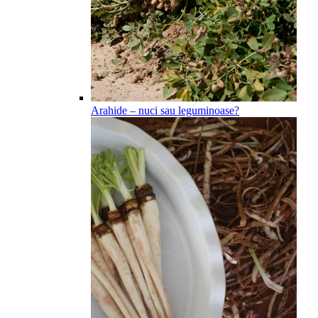
Arahide – nuci sau leguminoase?