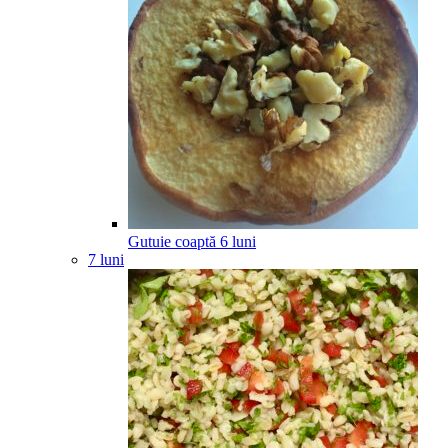
Gutuie coaptă
6
luni
7 luni