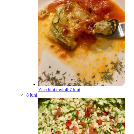
Zucchini ravioli
7
luni
8 luni