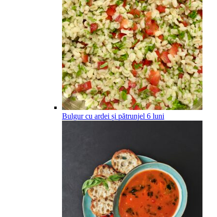
Bulgur cu ardei și pătrunjel
6
luni