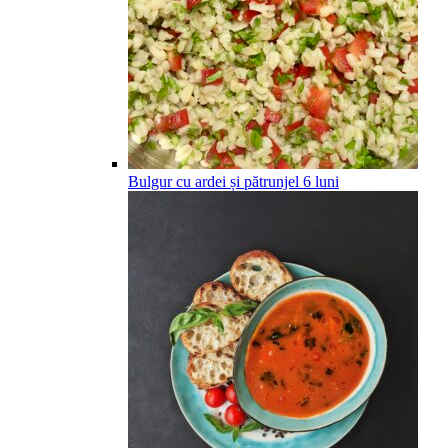
Bulgur cu ardei și pătrunjel
6
luni