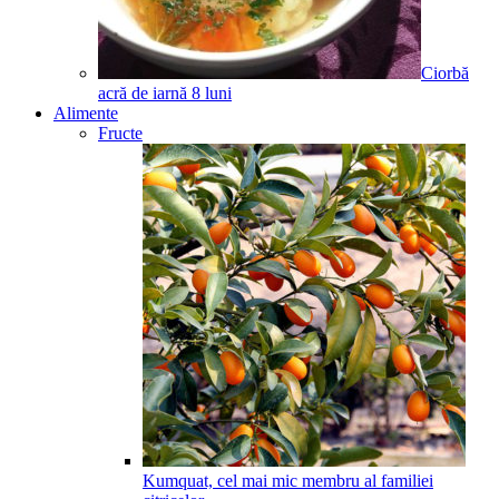
Ciorbă
acră de iarnă
8
luni
Alimente
Fructe
Kumquat, cel mai mic membru al familiei