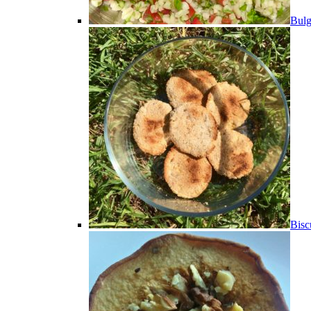
Bulg
Bisc