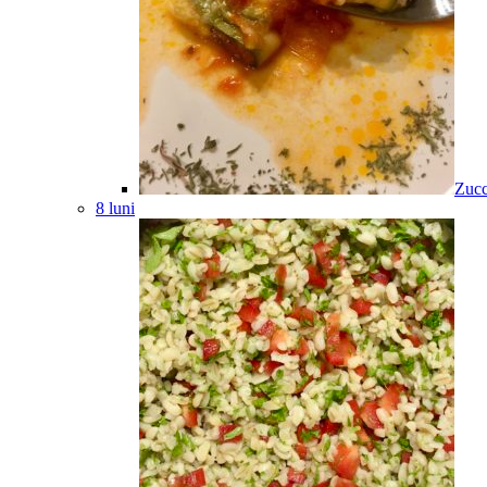
Zucc
8 luni