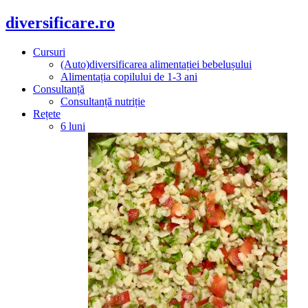
diversificare.ro
Cursuri
(Auto)diversificarea alimentației bebelușului
Alimentația copilului de 1-3 ani
Consultanță
Consultanță nutriție
Rețete
6 luni