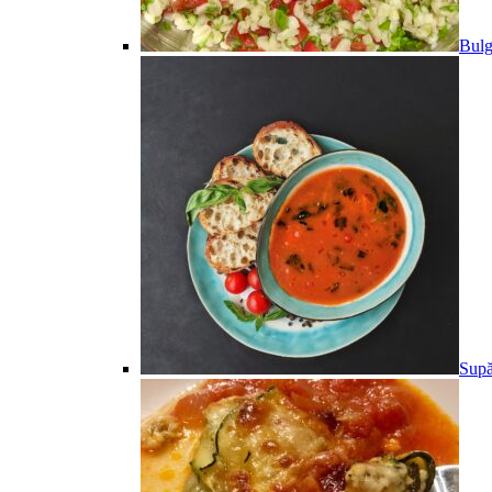
Bulg
Supă