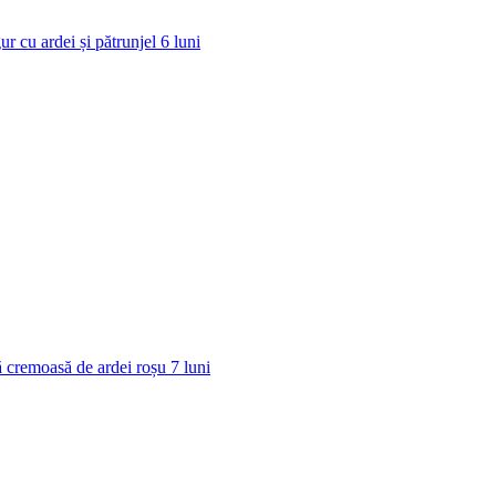
ur cu ardei și pătrunjel
6
luni
 cremoasă de ardei roșu
7
luni