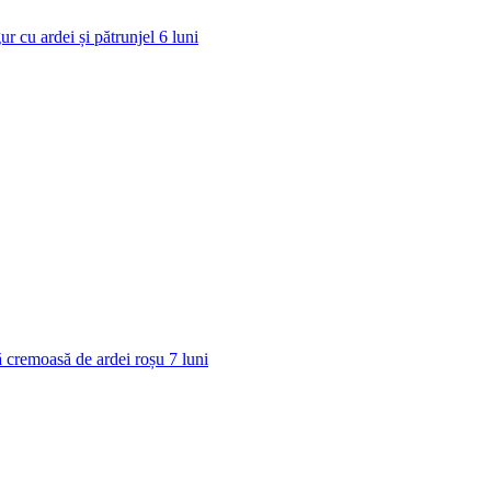
ur cu ardei și pătrunjel
6
luni
 cremoasă de ardei roșu
7
luni