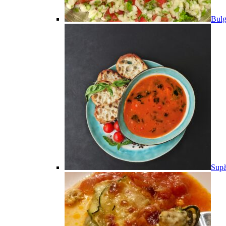
Bulg
Supă