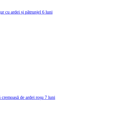
ur cu ardei și pătrunjel
6
luni
 cremoasă de ardei roșu
7
luni