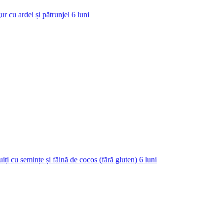
ur cu ardei și pătrunjel
6
luni
uiți cu semințe și făină de cocos (fără gluten)
6
luni