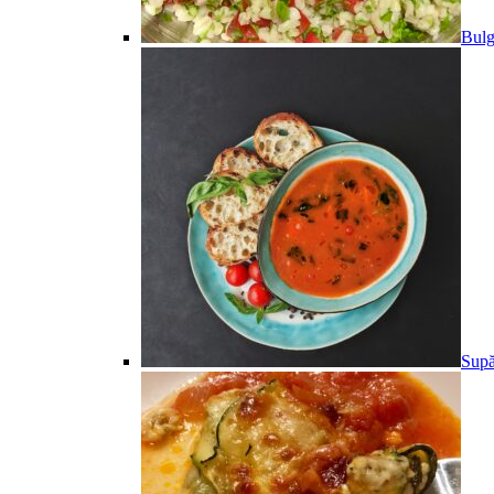
Bulg
Supă