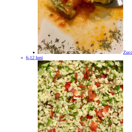
Zucc
6-12 luni