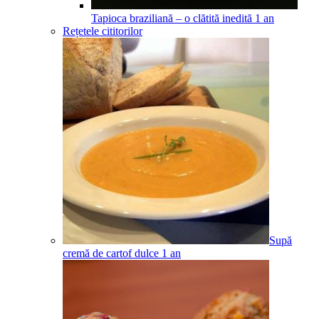
Tapioca braziliană – o clătită inedită
1
an
Rețetele cititorilor
Supă
cremă de cartof dulce
1
an