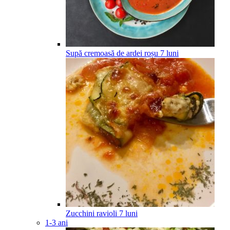
Supă cremoasă de ardei roșu
7
luni
Zucchini ravioli
7
luni
1-3 ani