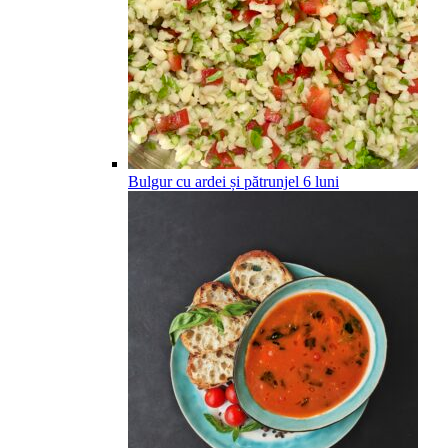
Bulgur cu ardei și pătrunjel
6
luni