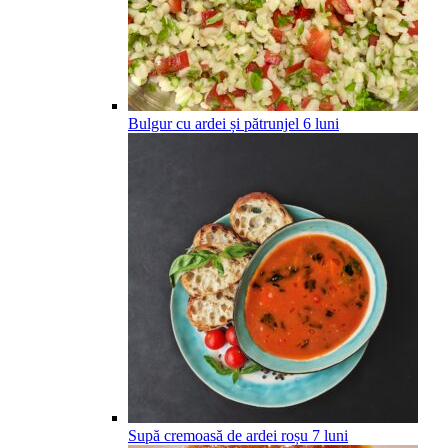
Bulgur cu ardei și pătrunjel
6
luni
Supă cremoasă de ardei roșu
7
luni