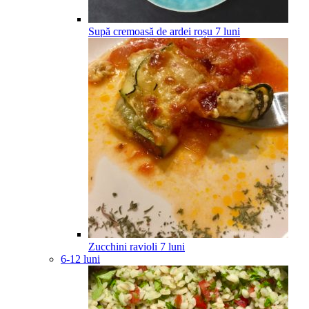
Supă cremoasă de ardei roșu
7
luni
Zucchini ravioli
7
luni
6-12 luni