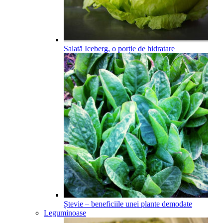
Salată Iceberg, o porție de hidratare
Ștevie – beneficiile unei plante demodate
Leguminoase