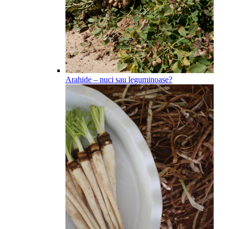
Arahide – nuci sau leguminoase?