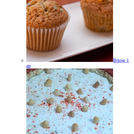
Brioşe
1
an