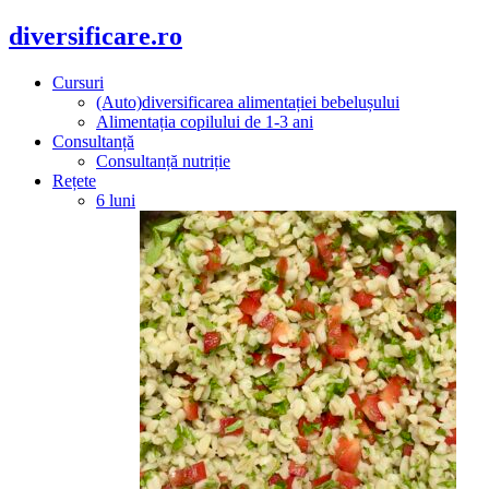
diversificare.ro
Cursuri
(Auto)diversificarea alimentației bebelușului
Alimentația copilului de 1-3 ani
Consultanță
Consultanță nutriție
Rețete
6 luni