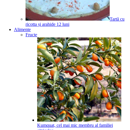
Tartă cu
ricotta și arahide
12
luni
Alimente
Fructe
Kumquat, cel mai mic membru al familiei