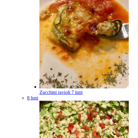
Zucchini ravioli
7
luni
8 luni