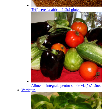
Teff, cereala africană fără gluten
Alimente integrale pentru stil de viață sănătos
Verdețuri