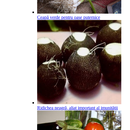
Ceapă verde pentru oase puternice
Ridichea neagră, aliat important al imunităţii