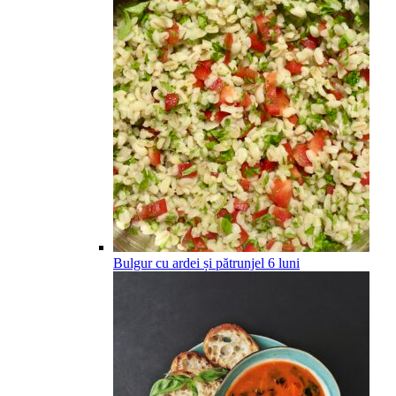
Bulgur cu ardei și pătrunjel
6
luni