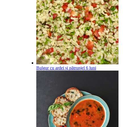
Bulgur cu ardei și pătrunjel
6
luni