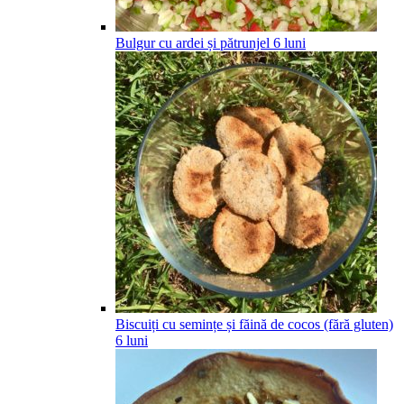
Bulgur cu ardei și pătrunjel
6
luni
Biscuiți cu semințe și făină de cocos (fără gluten)
6
luni