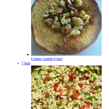
Gutuie coaptă
6
luni
7 luni