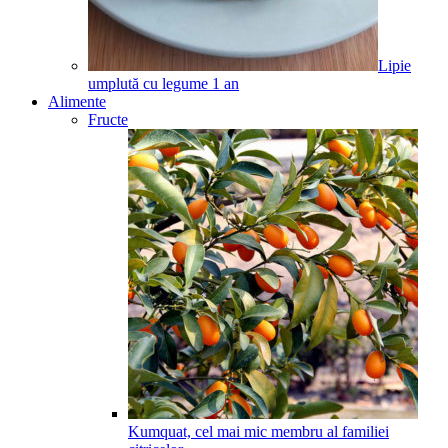
Lipie
umplută cu legume
1
an
Alimente
Fructe
Kumquat, cel mai mic membru al familiei