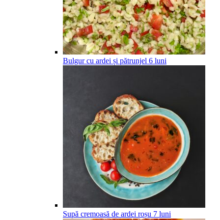
Bulgur cu ardei și pătrunjel
6
luni
Supă cremoasă de ardei roșu
7
luni