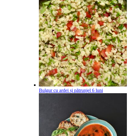
Bulgur cu ardei și pătrunjel
6
luni