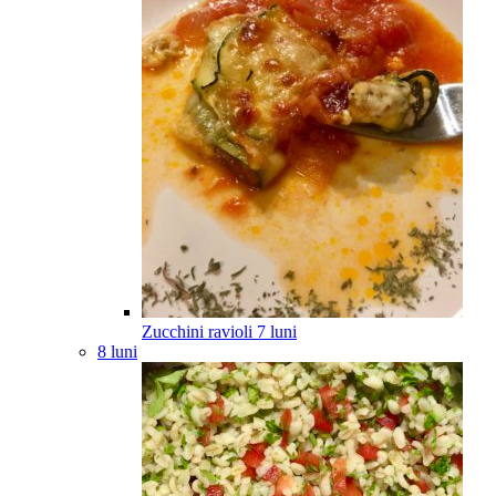
Zucchini ravioli
7
luni
8 luni