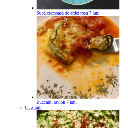
Supă cremoasă de ardei roșu
7
luni
Zucchini ravioli
7
luni
6-12 luni