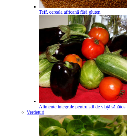
Teff, cereala africană fără gluten
Alimente integrale pentru stil de viață sănătos
Verdețuri