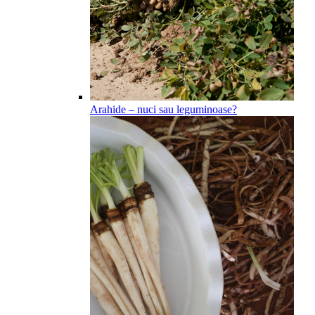
Arahide – nuci sau leguminoase?