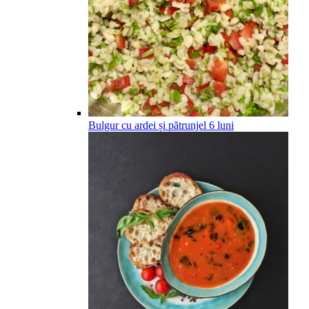
Bulgur cu ardei și pătrunjel
6
luni