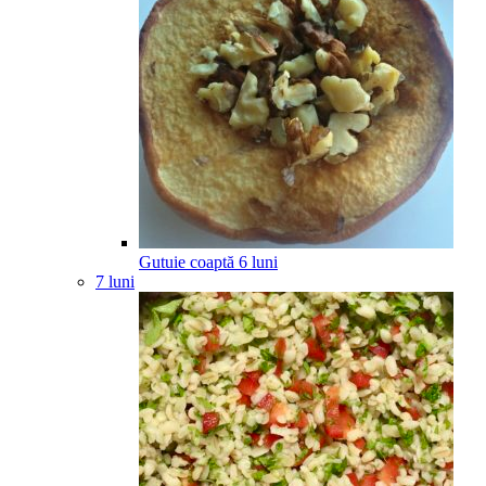
Gutuie coaptă
6
luni
7 luni