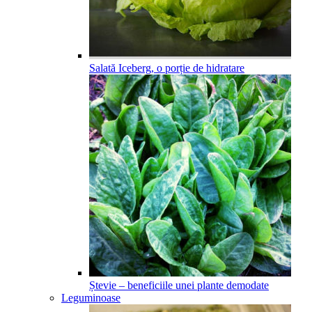
Salată Iceberg, o porție de hidratare
Ștevie – beneficiile unei plante demodate
Leguminoase