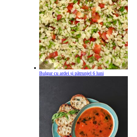
Bulgur cu ardei și pătrunjel
6
luni