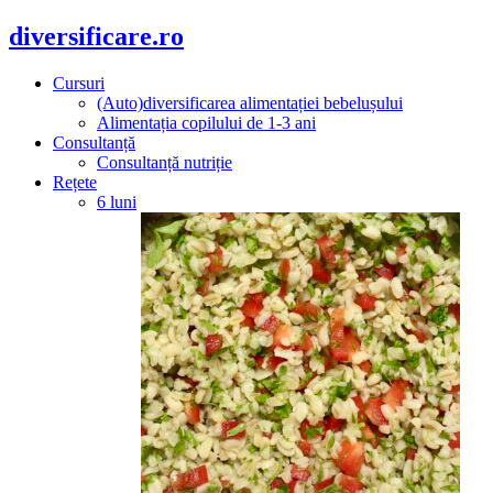
diversificare.ro
Cursuri
(Auto)diversificarea alimentației bebelușului
Alimentația copilului de 1-3 ani
Consultanță
Consultanță nutriție
Rețete
6 luni