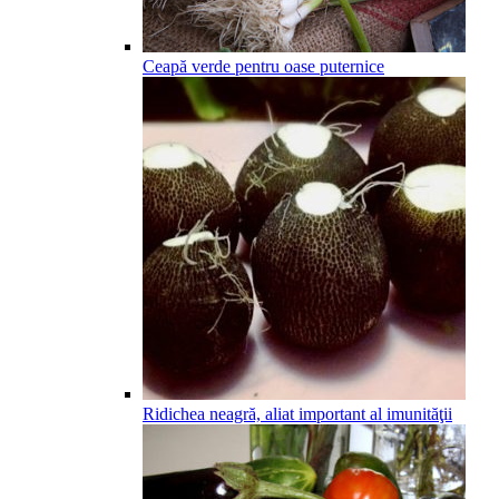
Ceapă verde pentru oase puternice
Ridichea neagră, aliat important al imunităţii