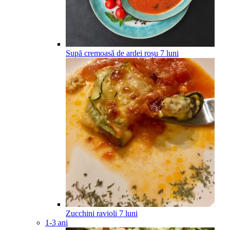
Supă cremoasă de ardei roșu
7
luni
Zucchini ravioli
7
luni
1-3 ani