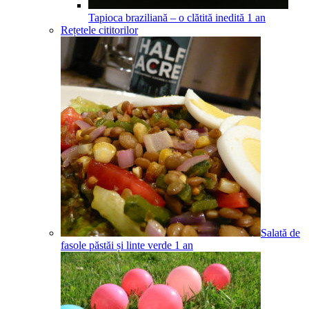
Tapioca braziliană – o clătită inedită
1
an
Rețetele cititorilor
Salată de
fasole păstăi și linte verde
1
an