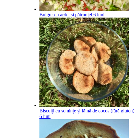
Bulgur cu ardei și pătrunjel
6
luni
Biscuiți cu semințe și făină de cocos (fără gluten)
6
luni