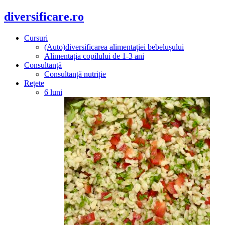
diversificare.ro
Cursuri
(Auto)diversificarea alimentației bebelușului
Alimentația copilului de 1-3 ani
Consultanță
Consultanță nutriție
Rețete
6 luni