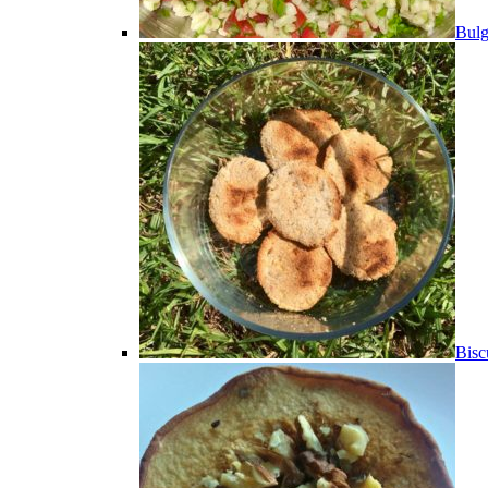
Bulg
Bisc