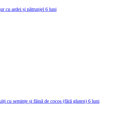
ur cu ardei și pătrunjel
6
luni
uiți cu semințe și făină de cocos (fără gluten)
6
luni