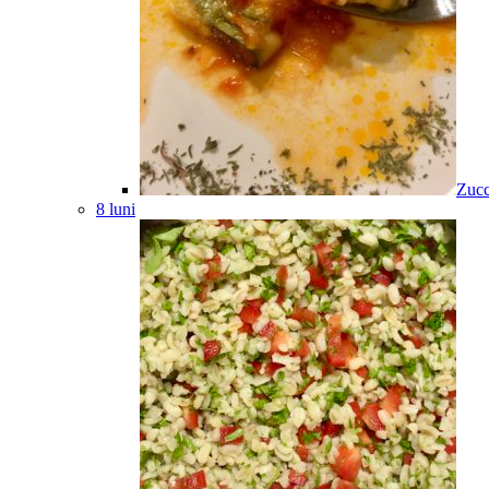
Zucc
8 luni