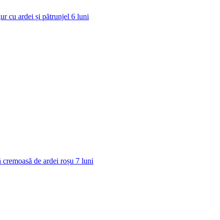
ur cu ardei și pătrunjel
6
luni
 cremoasă de ardei roșu
7
luni