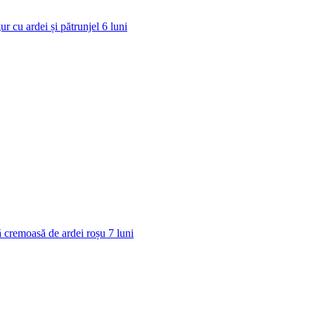
ur cu ardei și pătrunjel
6
luni
 cremoasă de ardei roșu
7
luni