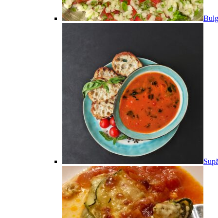
Bulg
Supă