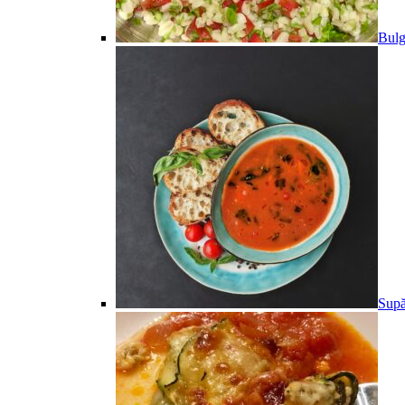
Bulg
Supă