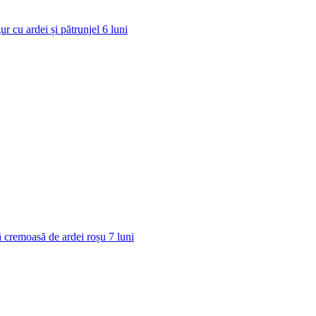
ur cu ardei și pătrunjel
6
luni
 cremoasă de ardei roșu
7
luni