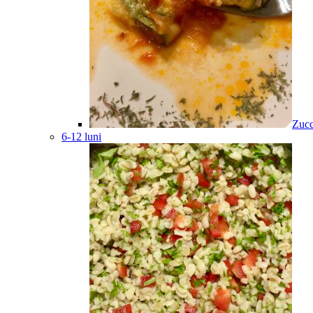
Zucc
6-12 luni