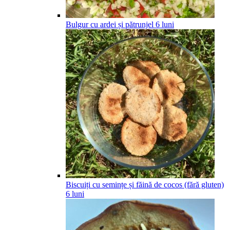
Bulgur cu ardei și pătrunjel
6
luni
Biscuiți cu semințe și făină de cocos (fără gluten)
6
luni