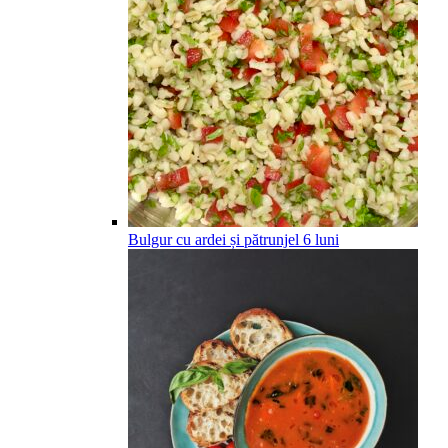
Bulgur cu ardei și pătrunjel
6
luni