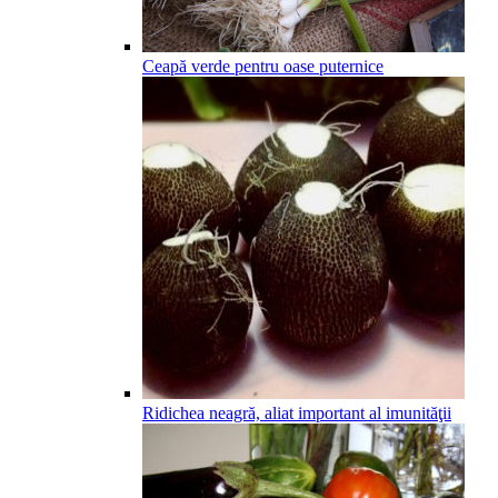
Ceapă verde pentru oase puternice
Ridichea neagră, aliat important al imunităţii