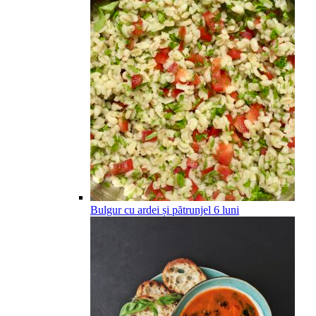
Bulgur cu ardei și pătrunjel
6
luni