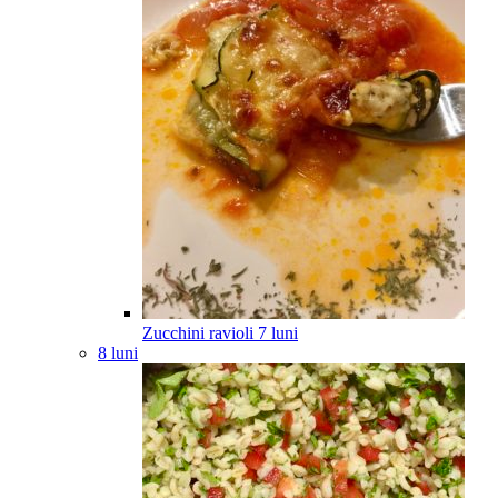
Zucchini ravioli
7
luni
8 luni