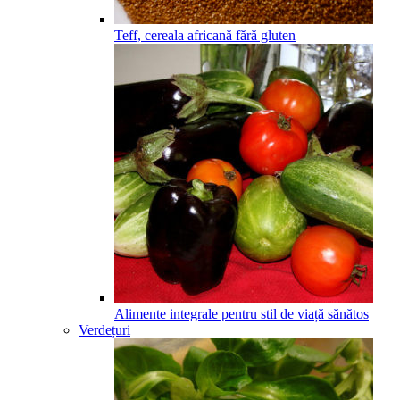
Teff, cereala africană fără gluten
Alimente integrale pentru stil de viață sănătos
Verdețuri