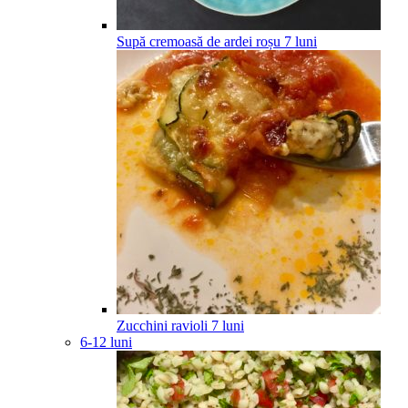
Supă cremoasă de ardei roșu
7
luni
Zucchini ravioli
7
luni
6-12 luni