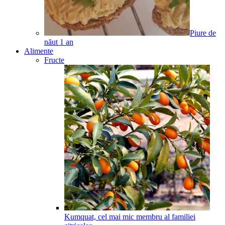
Piure de
năut
1
an
Alimente
Fructe
Kumquat, cel mai mic membru al familiei