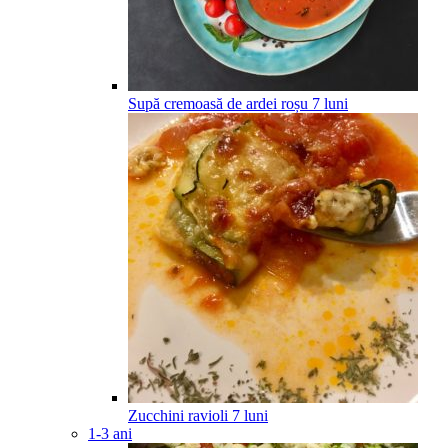
Supă cremoasă de ardei roșu
7
luni
Zucchini ravioli
7
luni
1-3 ani