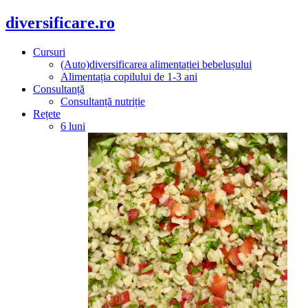
diversificare.ro
Cursuri
(Auto)diversificarea alimentației bebelușului
Alimentația copilului de 1-3 ani
Consultanță
Consultanță nutriție
Rețete
6 luni