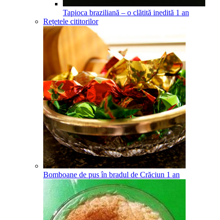
Tapioca braziliană – o clătită inedită
1
an
Rețetele cititorilor
Bomboane de pus în bradul de Crăciun
1
an