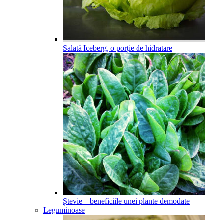
Salată Iceberg, o porție de hidratare
Ștevie – beneficiile unei plante demodate
Leguminoase