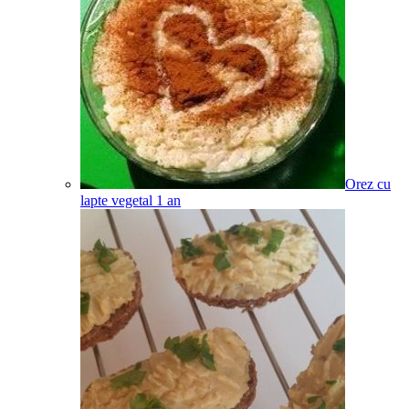
Orez cu
lapte vegetal
1
an