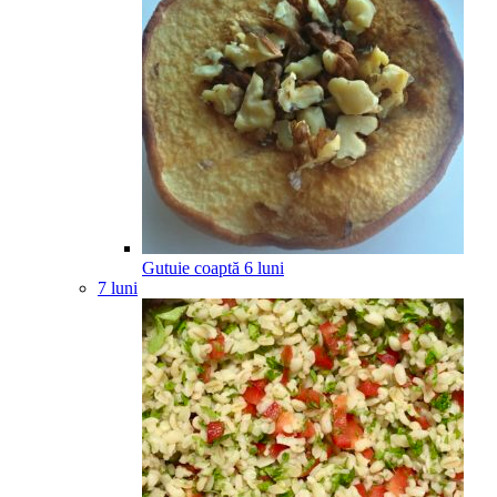
Gutuie coaptă
6
luni
7 luni