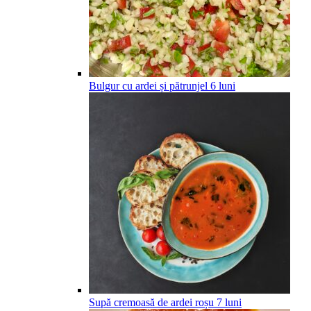
Bulgur cu ardei și pătrunjel
6
luni
Supă cremoasă de ardei roșu
7
luni