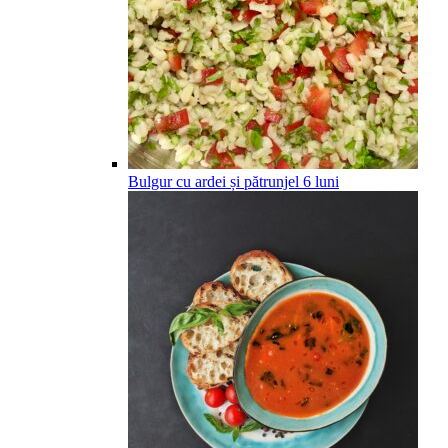
Bulgur cu ardei și pătrunjel
6
luni