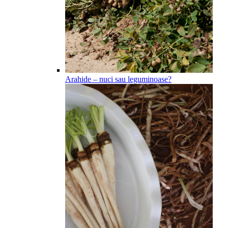
Arahide – nuci sau leguminoase?