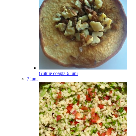
Gutuie coaptă
6
luni
7 luni