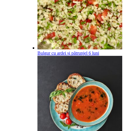
Bulgur cu ardei și pătrunjel
6
luni