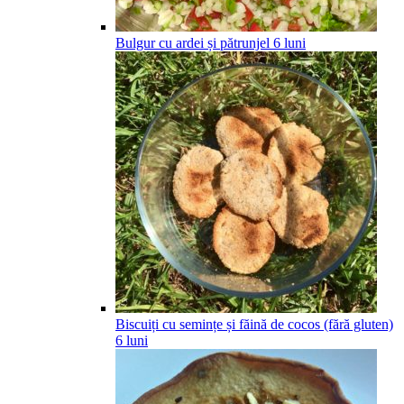
Bulgur cu ardei și pătrunjel
6
luni
Biscuiți cu semințe și făină de cocos (fără gluten)
6
luni