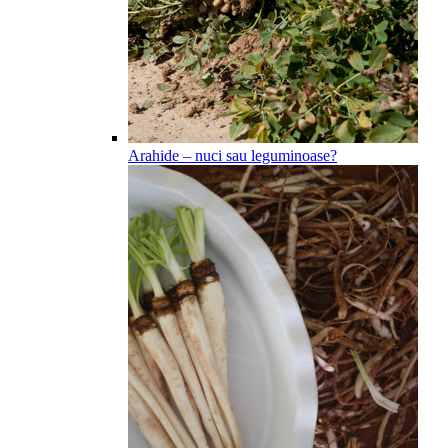
Arahide – nuci sau leguminoase?