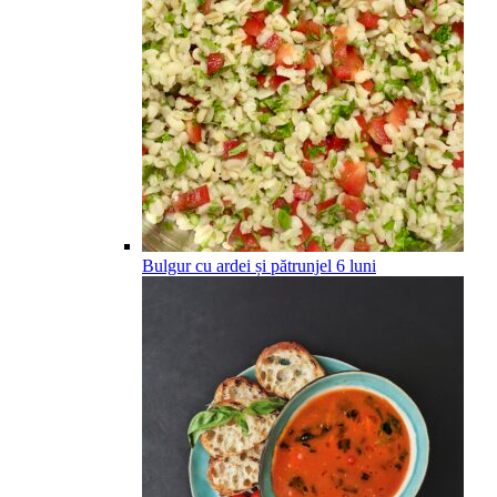
Bulgur cu ardei și pătrunjel
6
luni