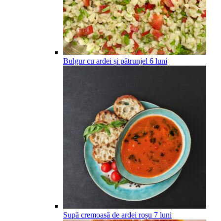
Bulgur cu ardei și pătrunjel
6
luni
Supă cremoasă de ardei roșu
7
luni