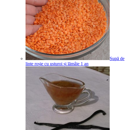
Supă de
linte roșie cu usturoi și lămâie
1
an