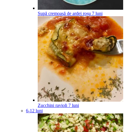
Supă cremoasă de ardei roșu
7
luni
Zucchini ravioli
7
luni
6-12 luni