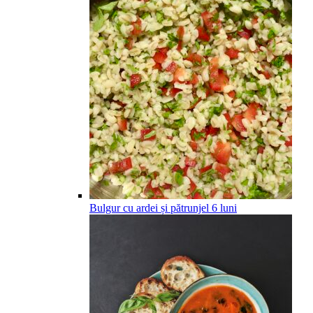
Bulgur cu ardei și pătrunjel
6
luni