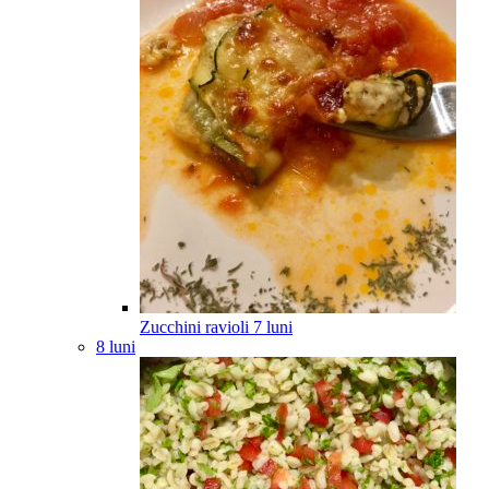
Zucchini ravioli
7
luni
8 luni