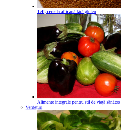
Teff, cereala africană fără gluten
Alimente integrale pentru stil de viață sănătos
Verdețuri