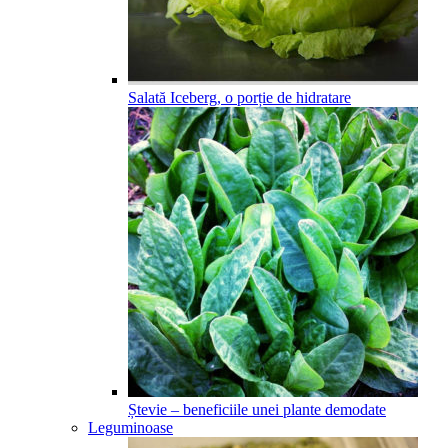
Salată Iceberg, o porție de hidratare
Ștevie – beneficiile unei plante demodate
Leguminoase