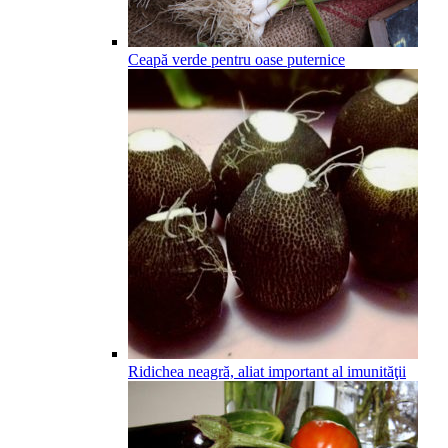
Ceapă verde pentru oase puternice
Ridichea neagră, aliat important al imunităţii