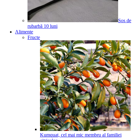
Sos de
rubarbă
10
luni
Alimente
Fructe
Kumquat, cel mai mic membru al familiei