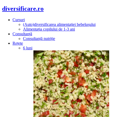
diversificare.ro
Cursuri
(Auto)diversificarea alimentației bebelușului
Alimentația copilului de 1-3 ani
Consultanță
Consultanță nutriție
Rețete
6 luni