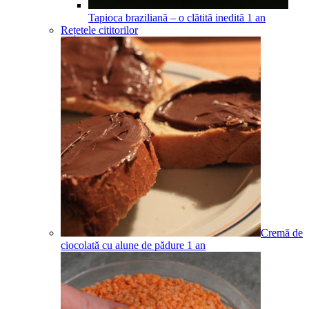
Tapioca braziliană – o clătită inedită
1
an
Rețetele cititorilor
Cremă de
ciocolată cu alune de pădure
1
an