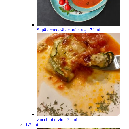
Supă cremoasă de ardei roșu
7
luni
Zucchini ravioli
7
luni
1-3 ani