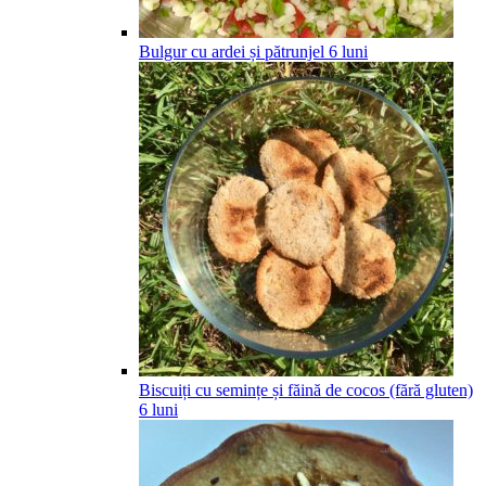
Bulgur cu ardei și pătrunjel
6
luni
Biscuiți cu semințe și făină de cocos (fără gluten)
6
luni