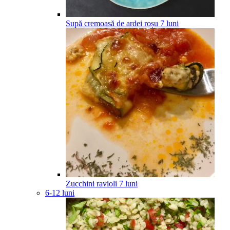
Supă cremoasă de ardei roșu
7
luni
Zucchini ravioli
7
luni
6-12 luni