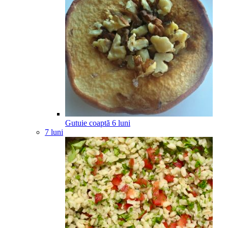
Gutuie coaptă
6
luni
7 luni