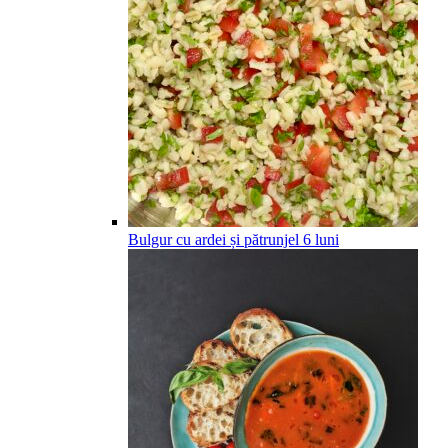
Bulgur cu ardei și pătrunjel
6
luni