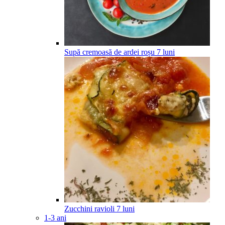
Supă cremoasă de ardei roșu
7
luni
Zucchini ravioli
7
luni
1-3 ani