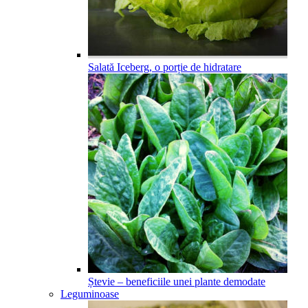
Salată Iceberg, o porție de hidratare
Ștevie – beneficiile unei plante demodate
Leguminoase