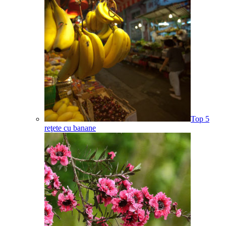
Top 5
reţete cu banane