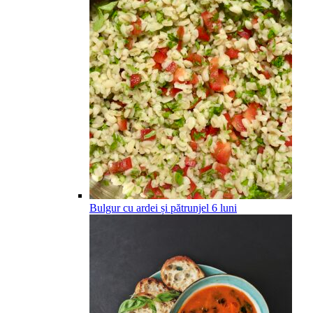
Bulgur cu ardei și pătrunjel
6
luni