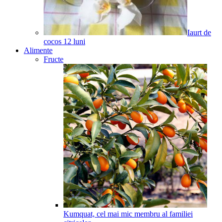
Iaurt de
cocos
12
luni
Alimente
Fructe
Kumquat, cel mai mic membru al familiei