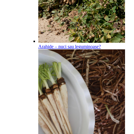
Arahide – nuci sau leguminoase?