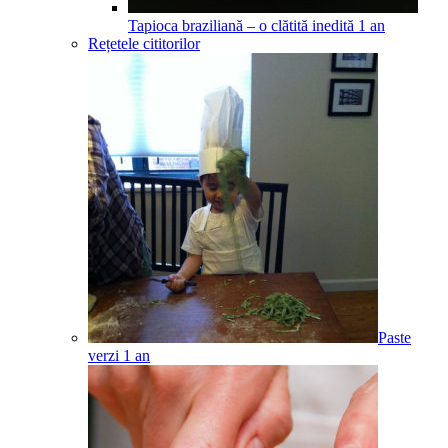
Tapioca braziliană – o clătită inedită
1
an
Rețetele cititorilor
Paste
verzi
1
an