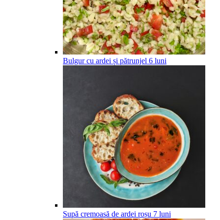
Bulgur cu ardei și pătrunjel
6
luni
Supă cremoasă de ardei roșu
7
luni