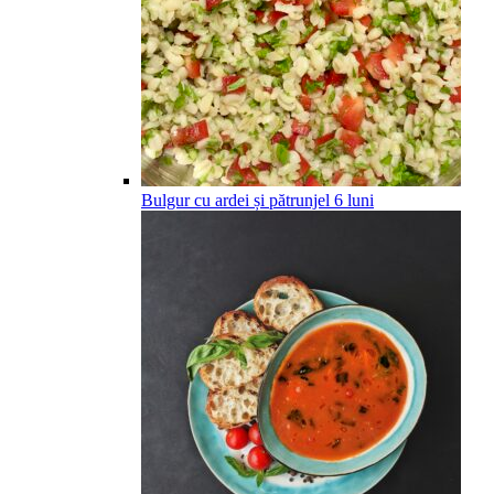
Bulgur cu ardei și pătrunjel
6
luni