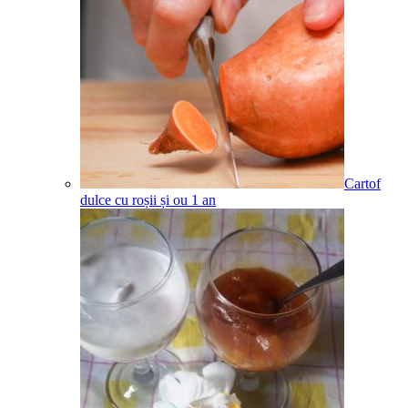
Cartof
dulce cu roșii și ou
1
an