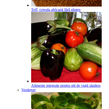
Teff, cereala africană fără gluten
Alimente integrale pentru stil de viață sănătos
Verdețuri