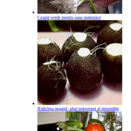
Ceapă verde pentru oase puternice
Ridichea neagră, aliat important al imunităţii