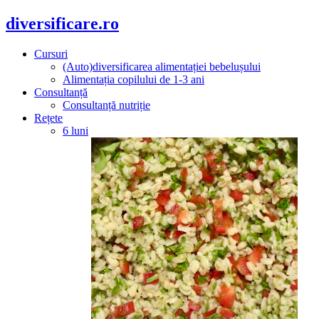
diversificare.ro
Cursuri
(Auto)diversificarea alimentației bebelușului
Alimentația copilului de 1-3 ani
Consultanță
Consultanță nutriție
Rețete
6 luni