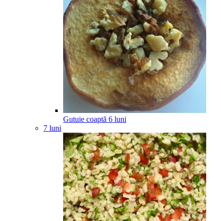
Gutuie coaptă
6
luni
7 luni