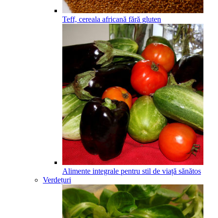
Teff, cereala africană fără gluten
Alimente integrale pentru stil de viață sănătos
Verdețuri