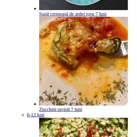
Supă cremoasă de ardei roșu
7
luni
Zucchini ravioli
7
luni
6-12 luni