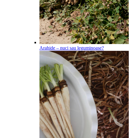
Arahide – nuci sau leguminoase?