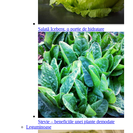
Salată Iceberg, o porție de hidratare
Ștevie – beneficiile unei plante demodate
Leguminoase