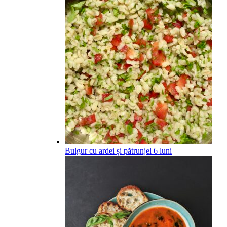
Bulgur cu ardei și pătrunjel
6
luni