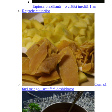
Tapioca braziliană – o clătită inedită
1
an
Rețetele cititorilor
Cum să
faci mango uscat fără deshidrator