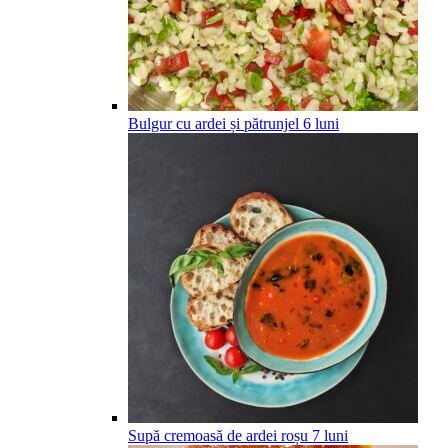
Bulgur cu ardei și pătrunjel
6
luni
Supă cremoasă de ardei roșu
7
luni