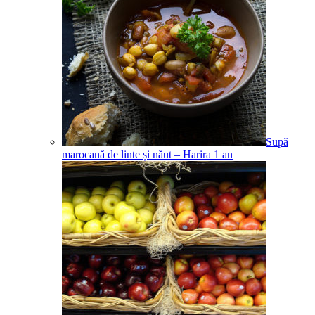
Supă
marocană de linte și năut – Harira
1
an