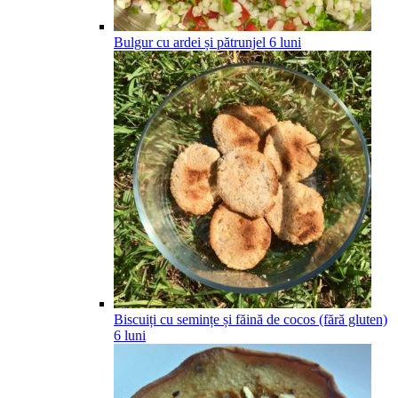
Bulgur cu ardei și pătrunjel
6
luni
Biscuiți cu semințe și făină de cocos (fără gluten)
6
luni