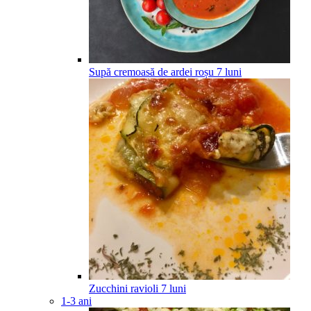
Supă cremoasă de ardei roșu
7
luni
Zucchini ravioli
7
luni
1-3 ani