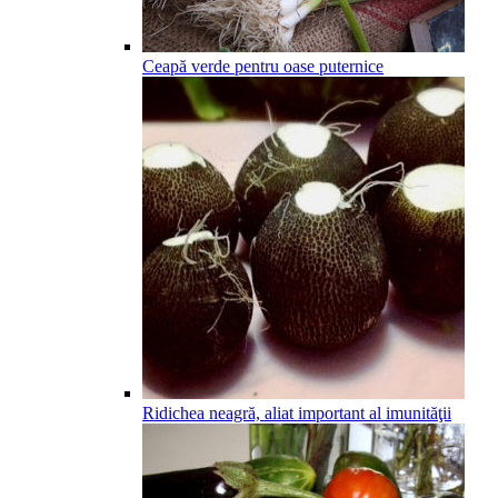
Ceapă verde pentru oase puternice
Ridichea neagră, aliat important al imunităţii