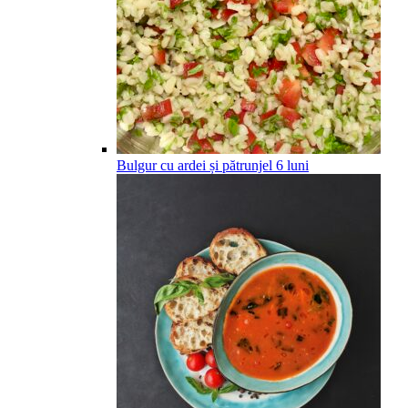
Bulgur cu ardei și pătrunjel
6
luni