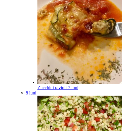
Zucchini ravioli
7
luni
8 luni