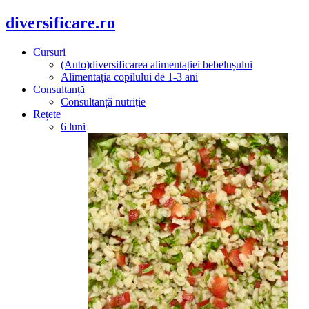
diversificare.ro
Cursuri
(Auto)diversificarea alimentației bebelușului
Alimentația copilului de 1-3 ani
Consultanță
Consultanță nutriție
Rețete
6 luni