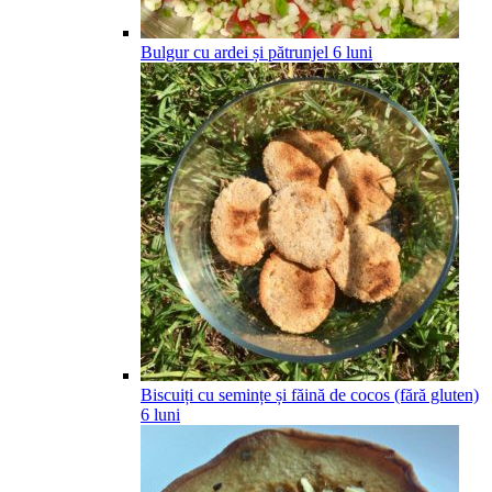
Bulgur cu ardei și pătrunjel
6
luni
Biscuiți cu semințe și făină de cocos (fără gluten)
6
luni