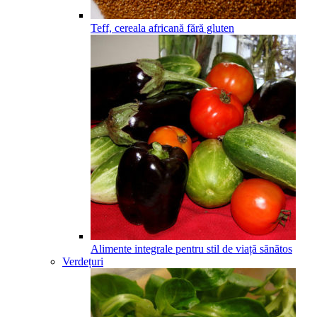
Teff, cereala africană fără gluten
Alimente integrale pentru stil de viață sănătos
Verdețuri