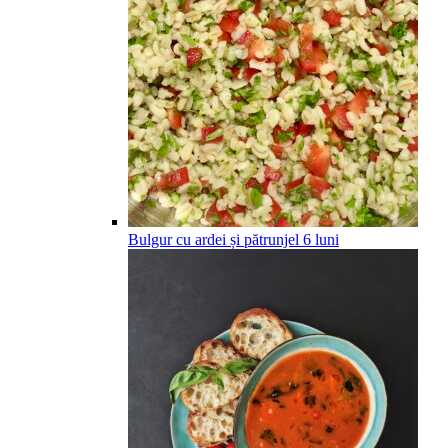
Bulgur cu ardei și pătrunjel
6
luni