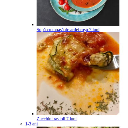
Supă cremoasă de ardei roșu
7
luni
Zucchini ravioli
7
luni
1-3 ani