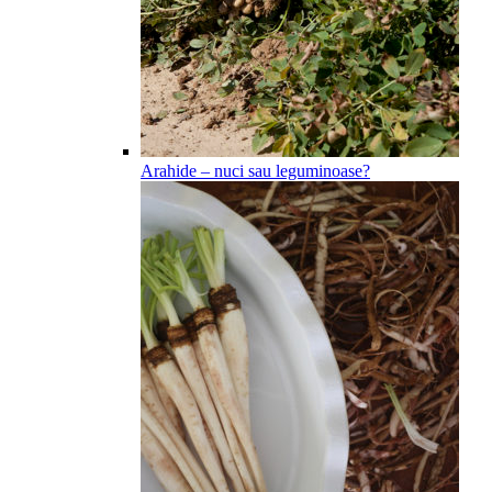
Arahide – nuci sau leguminoase?