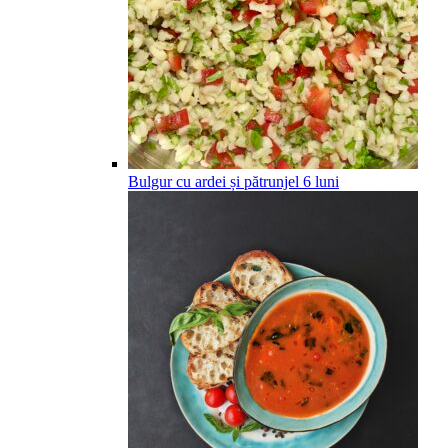
Bulgur cu ardei și pătrunjel
6
luni