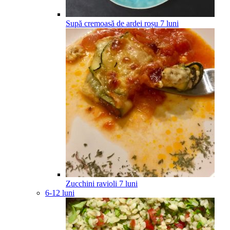
Supă cremoasă de ardei roșu
7
luni
Zucchini ravioli
7
luni
6-12 luni