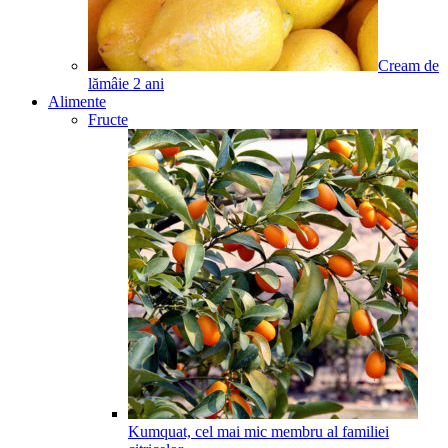
Cream de
lămâie
2
ani
Alimente
Fructe
Kumquat, cel mai mic membru al familiei