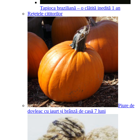
Tapioca braziliană – o clătită inedită
1
an
Rețetele cititorilor
Piure de
dovleac cu iaurt și brânză de casă
7
luni