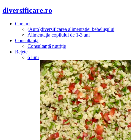
diversificare.ro
Cursuri
(Auto)diversificarea alimentației bebelușului
Alimentația copilului de 1-3 ani
Consultanță
Consultanță nutriție
Rețete
6 luni