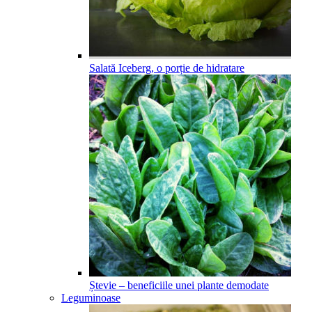
Salată Iceberg, o porție de hidratare
Ștevie – beneficiile unei plante demodate
Leguminoase