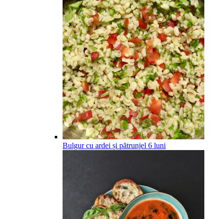
Bulgur cu ardei și pătrunjel
6
luni