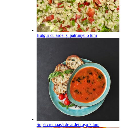
Bulgur cu ardei și pătrunjel
6
luni
Supă cremoasă de ardei roșu
7
luni