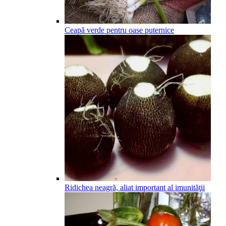
Ceapă verde pentru oase puternice
Ridichea neagră, aliat important al imunităţii