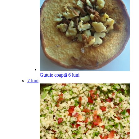
Gutuie coaptă
6
luni
7 luni