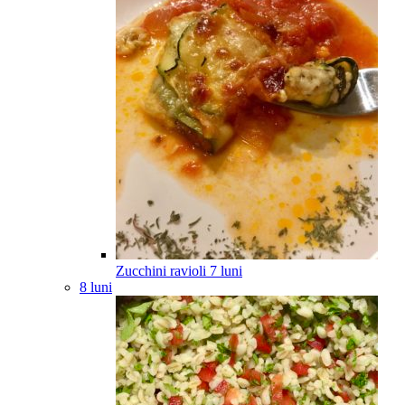
Zucchini ravioli
7
luni
8 luni