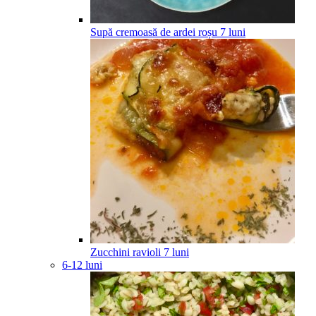
Supă cremoasă de ardei roșu
7
luni
Zucchini ravioli
7
luni
6-12 luni