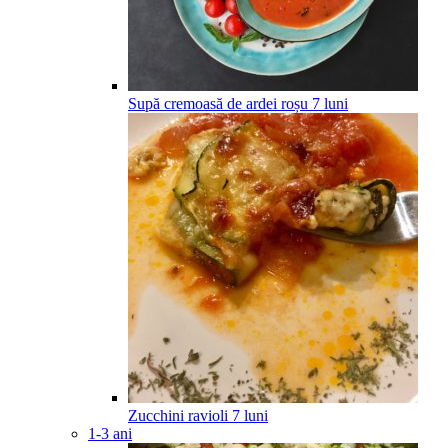
Supă cremoasă de ardei roșu
7
luni
Zucchini ravioli
7
luni
1-3 ani