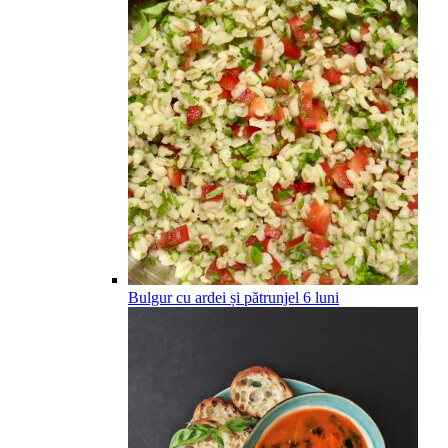
Bulgur cu ardei și pătrunjel
6
luni