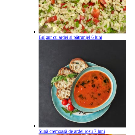
Bulgur cu ardei și pătrunjel
6
luni
Supă cremoasă de ardei roșu
7
luni