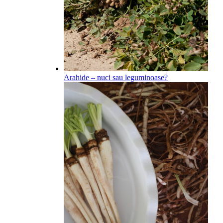
Arahide – nuci sau leguminoase?