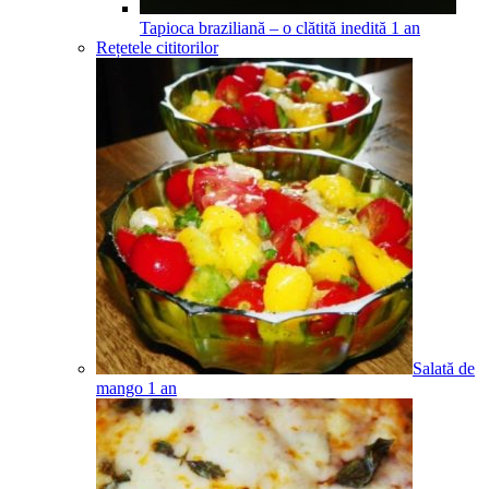
Tapioca braziliană – o clătită inedită
1
an
Rețetele cititorilor
Salată de
mango
1
an