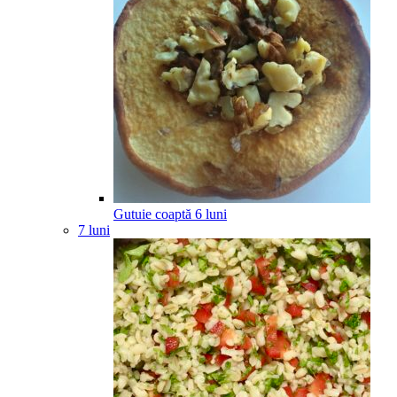
Gutuie coaptă
6
luni
7 luni