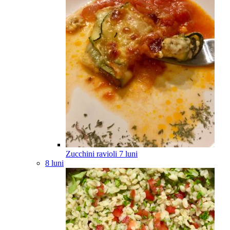
Zucchini ravioli
7
luni
8 luni