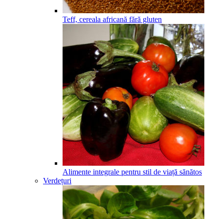
Teff, cereala africană fără gluten
Alimente integrale pentru stil de viață sănătos
Verdețuri