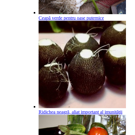
Ceapă verde pentru oase puternice
Ridichea neagră, aliat important al imunităţii