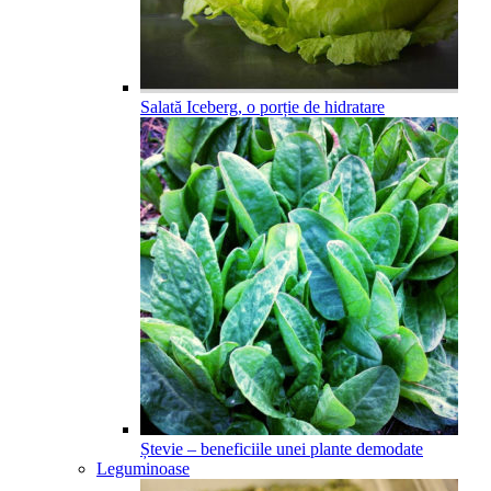
Salată Iceberg, o porție de hidratare
Ștevie – beneficiile unei plante demodate
Leguminoase