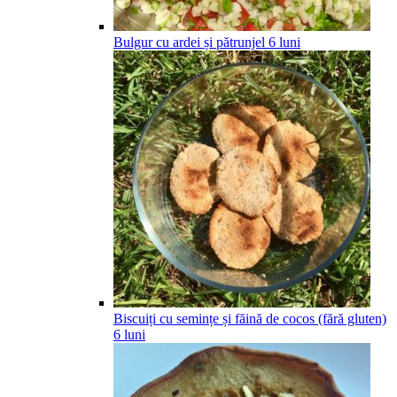
Bulgur cu ardei și pătrunjel
6
luni
Biscuiți cu semințe și făină de cocos (fără gluten)
6
luni