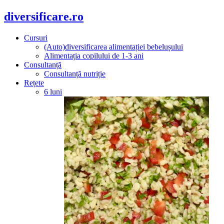
diversificare.ro
Cursuri
(Auto)diversificarea alimentației bebelușului
Alimentația copilului de 1-3 ani
Consultanță
Consultanță nutriție
Rețete
6 luni