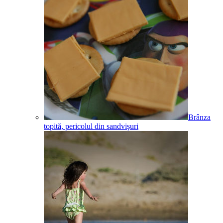
Brânza
topită, pericolul din sandvişuri