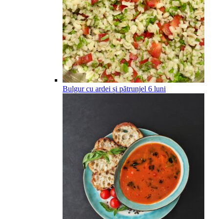
Bulgur cu ardei și pătrunjel
6
luni