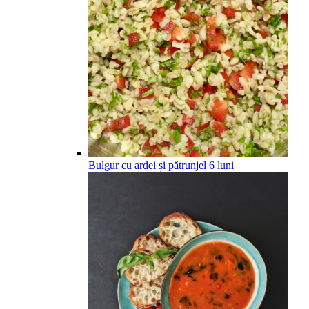
Bulgur cu ardei și pătrunjel
6
luni