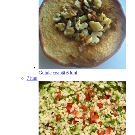
Gutuie coaptă
6
luni
7 luni