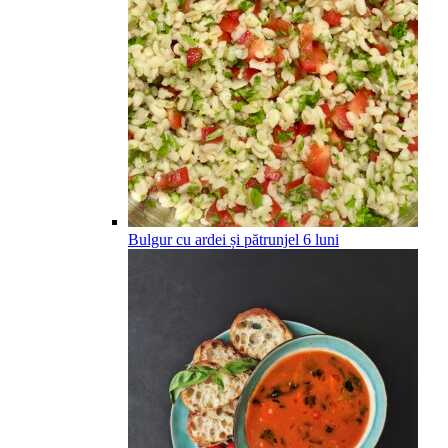
Bulgur cu ardei și pătrunjel
6
luni