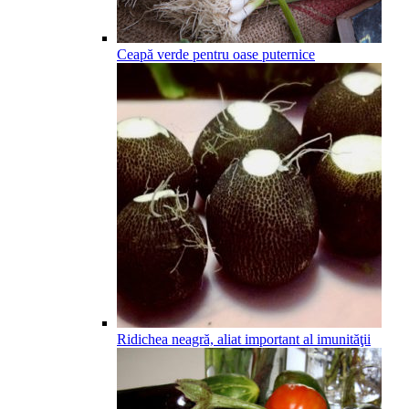
Ceapă verde pentru oase puternice
Ridichea neagră, aliat important al imunităţii