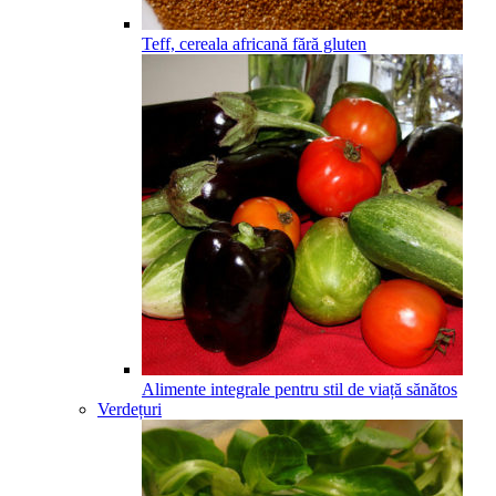
Teff, cereala africană fără gluten
Alimente integrale pentru stil de viață sănătos
Verdețuri