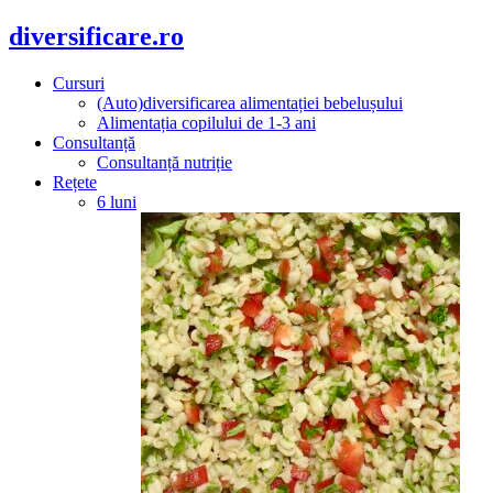
diversificare.ro
Cursuri
(Auto)diversificarea alimentației bebelușului
Alimentația copilului de 1-3 ani
Consultanță
Consultanță nutriție
Rețete
6 luni