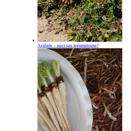
Arahide – nuci sau leguminoase?