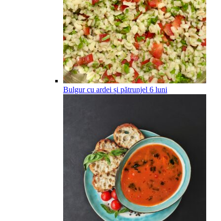
Bulgur cu ardei și pătrunjel
6
luni