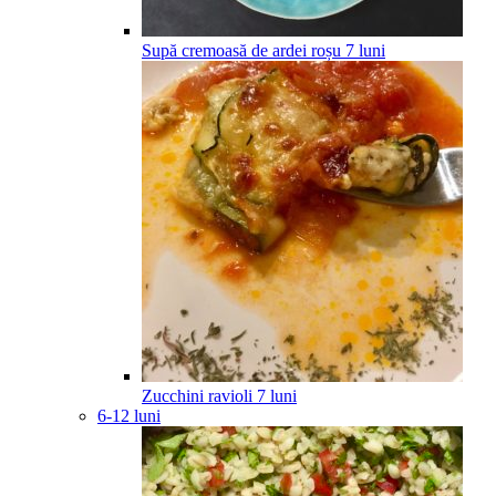
Supă cremoasă de ardei roșu
7
luni
Zucchini ravioli
7
luni
6-12 luni