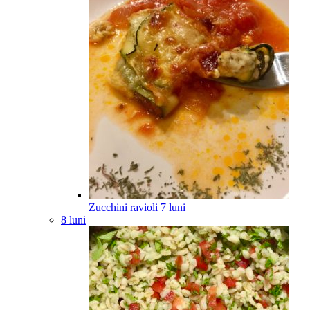
Zucchini ravioli
7
luni
8 luni