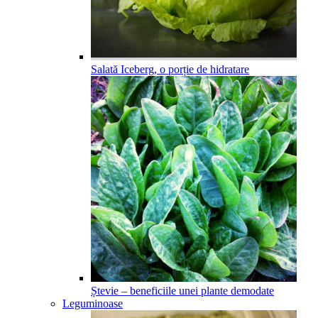
Salată Iceberg, o porție de hidratare
Ștevie – beneficiile unei plante demodate
Leguminoase