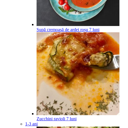
Supă cremoasă de ardei roșu
7
luni
Zucchini ravioli
7
luni
1-3 ani