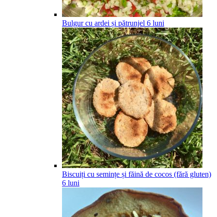
Bulgur cu ardei și pătrunjel
6
luni
Biscuiți cu semințe și făină de cocos (fără gluten)
6
luni