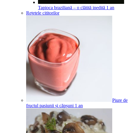
Tapioca braziliană – o clătită inedită
1
an
Rețetele cititorilor
Piure de
fructul pasiunii și căpșuni
1
an