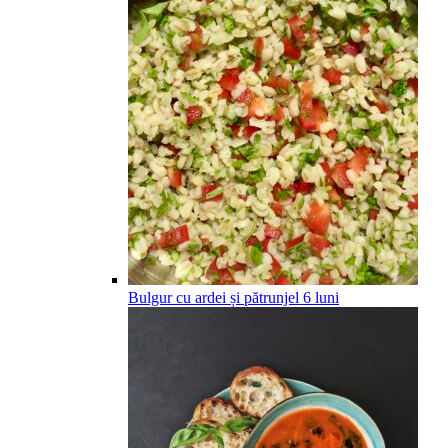
Bulgur cu ardei și pătrunjel
6
luni