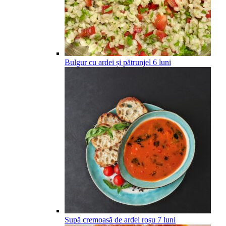
Bulgur cu ardei și pătrunjel
6
luni
Supă cremoasă de ardei roșu
7
luni