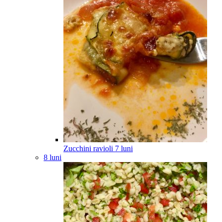
Zucchini ravioli
7
luni
8 luni