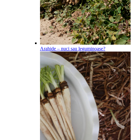
Arahide – nuci sau leguminoase?