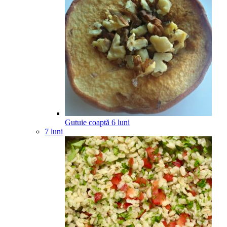
Gutuie coaptă
6
luni
7 luni