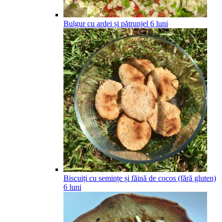
Bulgur cu ardei și pătrunjel
6
luni
Biscuiți cu semințe și făină de cocos (fără gluten)
6
luni