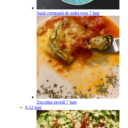
Supă cremoasă de ardei roșu
7
luni
Zucchini ravioli
7
luni
6-12 luni