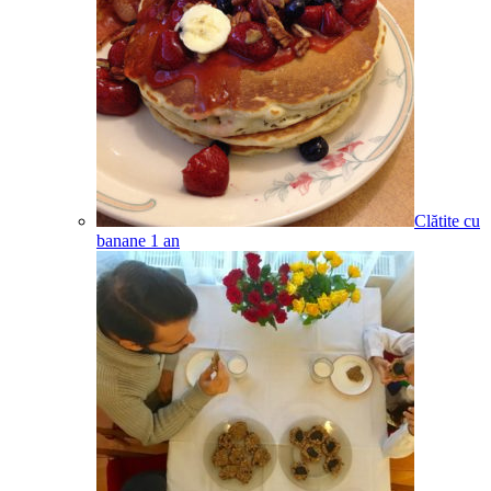
Clătite cu
banane
1
an