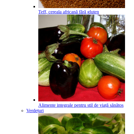
Teff, cereala africană fără gluten
Alimente integrale pentru stil de viață sănătos
Verdețuri