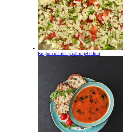
Bulgur cu ardei și pătrunjel
6
luni