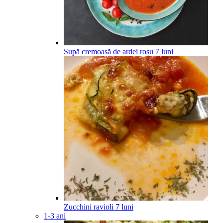
Supă cremoasă de ardei roșu
7
luni
Zucchini ravioli
7
luni
1-3 ani