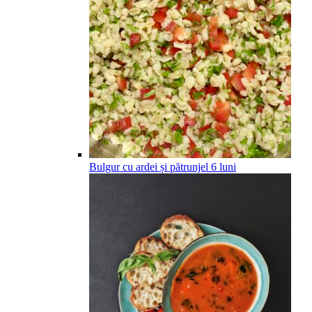
Bulgur cu ardei și pătrunjel
6
luni