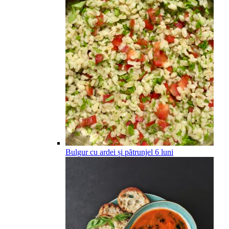
Bulgur cu ardei și pătrunjel
6
luni