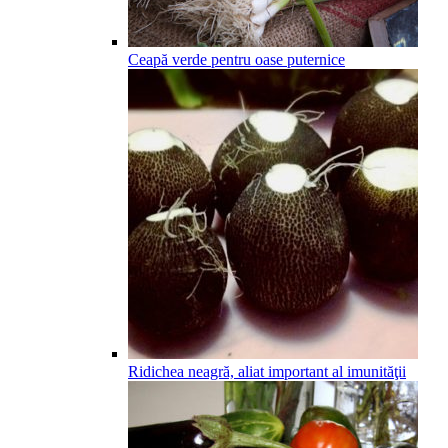
Ceapă verde pentru oase puternice
Ridichea neagră, aliat important al imunităţii