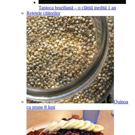
Tapioca braziliană – o clătită inedită
1
an
Rețetele cititorilor
Quinoa
cu prune
8
luni