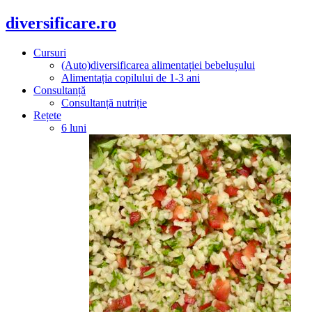
diversificare.ro
Cursuri
(Auto)diversificarea alimentației bebelușului
Alimentația copilului de 1-3 ani
Consultanță
Consultanță nutriție
Rețete
6 luni