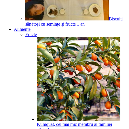
Biscuiți
sănătoși cu semințe și fructe
1
an
Alimente
Fructe
Kumquat, cel mai mic membru al familiei