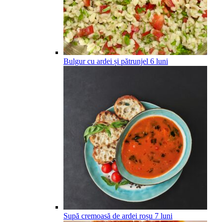
Bulgur cu ardei și pătrunjel
6
luni
Supă cremoasă de ardei roșu
7
luni