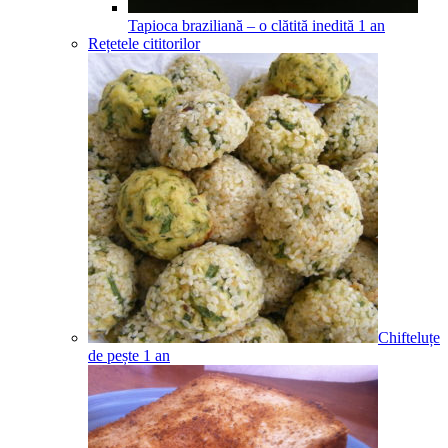
Tapioca braziliană – o clătită inedită
1
an
Rețetele cititorilor
Chifteluțe
de pește
1
an