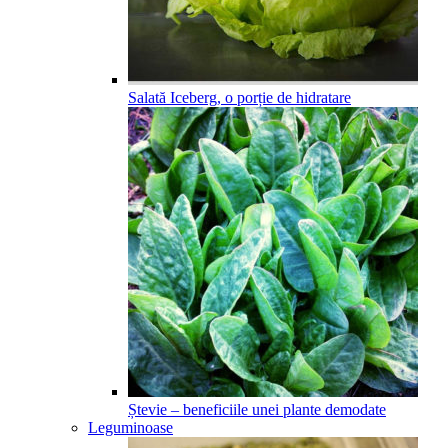
Salată Iceberg, o porție de hidratare
Ștevie – beneficiile unei plante demodate
Leguminoase