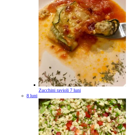
Zucchini ravioli
7
luni
8 luni