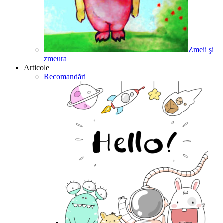
Zmeii şi
zmeura
Articole
Recomandări