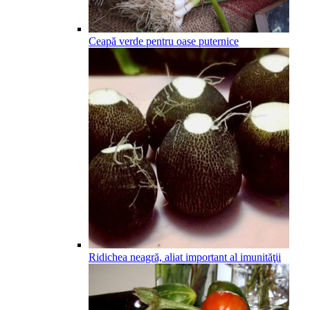
Ceapă verde pentru oase puternice
Ridichea neagră, aliat important al imunităţii