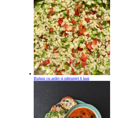
Bulgur cu ardei și pătrunjel
6
luni