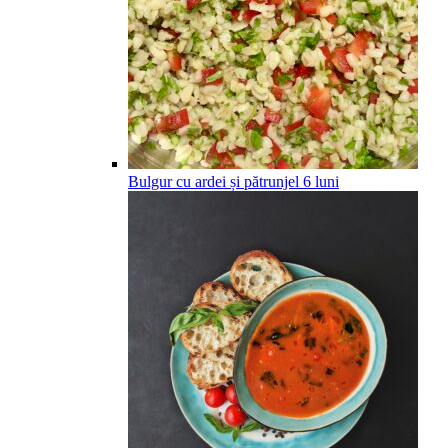
Bulgur cu ardei și pătrunjel
6
luni