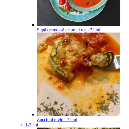
Supă cremoasă de ardei roșu
7
luni
Zucchini ravioli
7
luni
1-3 ani