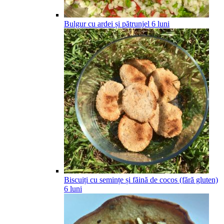
Bulgur cu ardei și pătrunjel
6
luni
Biscuiți cu semințe și făină de cocos (fără gluten)
6
luni