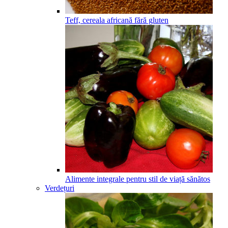
Teff, cereala africană fără gluten
Alimente integrale pentru stil de viață sănătos
Verdețuri