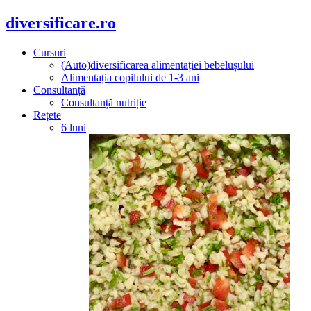
diversificare.ro
Cursuri
(Auto)diversificarea alimentației bebelușului
Alimentația copilului de 1-3 ani
Consultanță
Consultanță nutriție
Rețete
6 luni