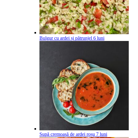
Bulgur cu ardei și pătrunjel
6
luni
Supă cremoasă de ardei roșu
7
luni