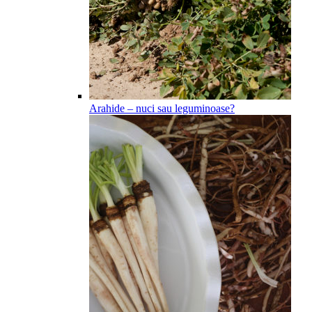
Arahide – nuci sau leguminoase?