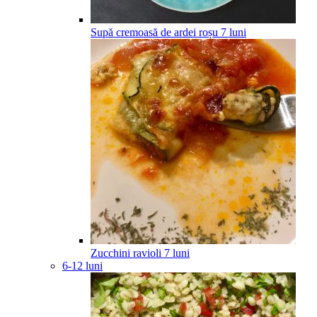
Supă cremoasă de ardei roșu
7
luni
Zucchini ravioli
7
luni
6-12 luni