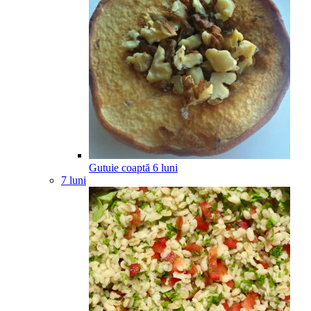
Gutuie coaptă
6
luni
7 luni