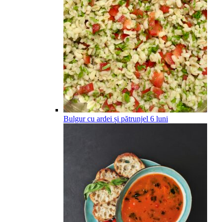
Bulgur cu ardei și pătrunjel
6
luni