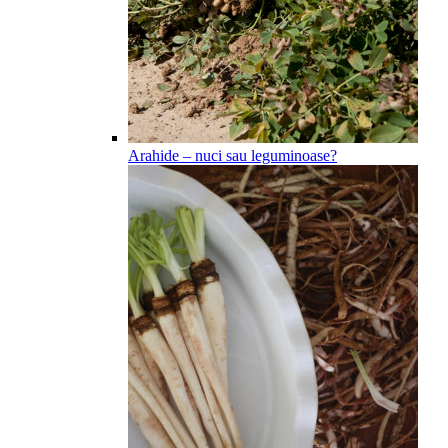
Arahide – nuci sau leguminoase?