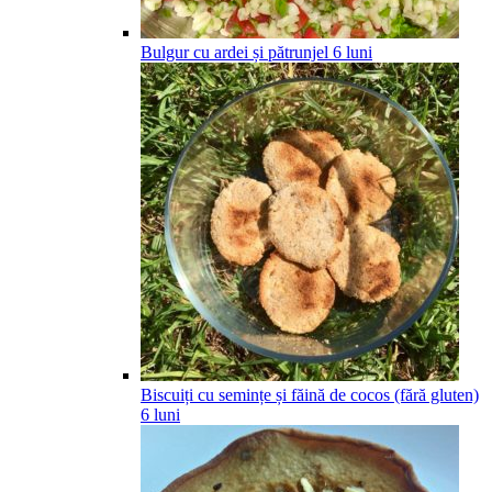
Bulgur cu ardei și pătrunjel
6
luni
Biscuiți cu semințe și făină de cocos (fără gluten)
6
luni