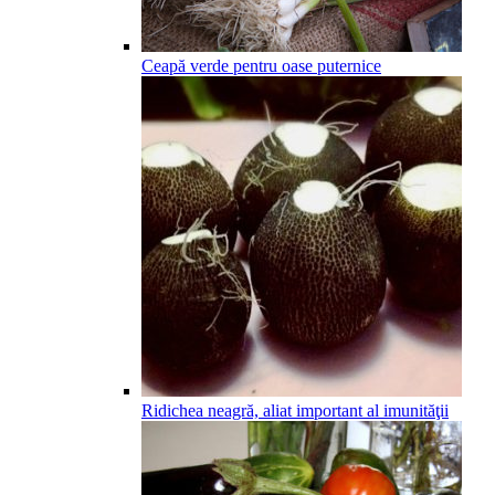
Ceapă verde pentru oase puternice
Ridichea neagră, aliat important al imunităţii