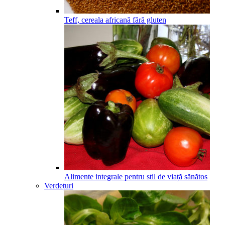
Teff, cereala africană fără gluten
Alimente integrale pentru stil de viață sănătos
Verdețuri