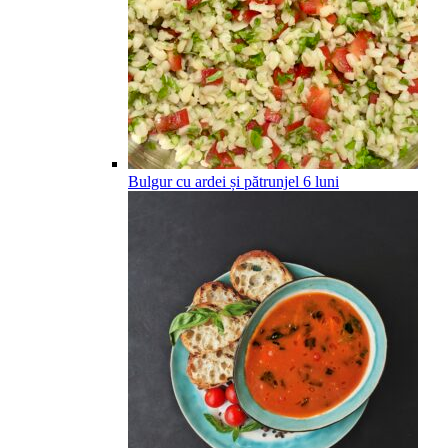
Bulgur cu ardei și pătrunjel
6
luni