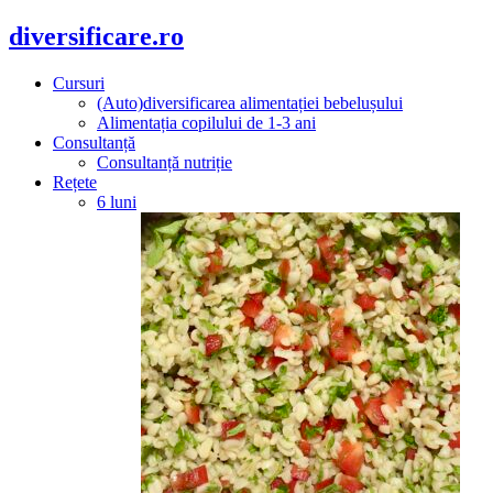
diversificare.ro
Cursuri
(Auto)diversificarea alimentației bebelușului
Alimentația copilului de 1-3 ani
Consultanță
Consultanță nutriție
Rețete
6 luni