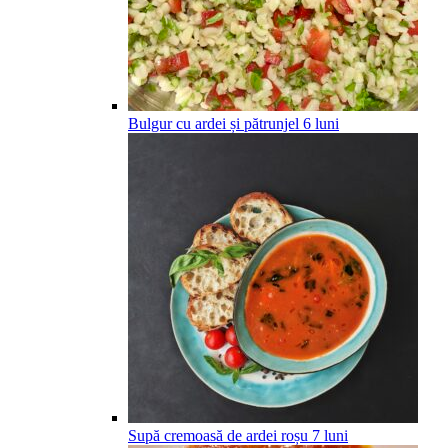
Bulgur cu ardei și pătrunjel
6
luni
Supă cremoasă de ardei roșu
7
luni