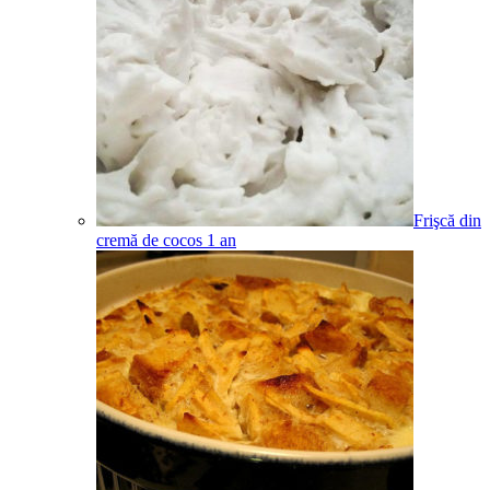
Frişcă din
cremă de cocos
1
an