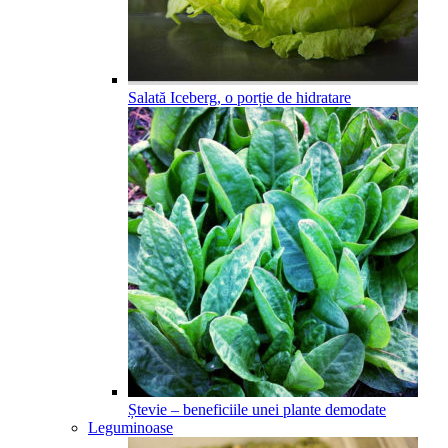
Salată Iceberg, o porție de hidratare
Ștevie – beneficiile unei plante demodate
Leguminoase