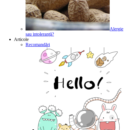
Alergie
sau intoleranță?
Articole
Recomandări