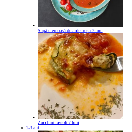
Supă cremoasă de ardei roșu
7
luni
Zucchini ravioli
7
luni
1-3 ani