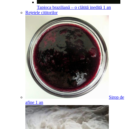
Tapioca braziliană – o clătită inedită
1
an
Rețetele cititorilor
Sirop de
afine
1
an