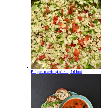
Bulgur cu ardei și pătrunjel
6
luni