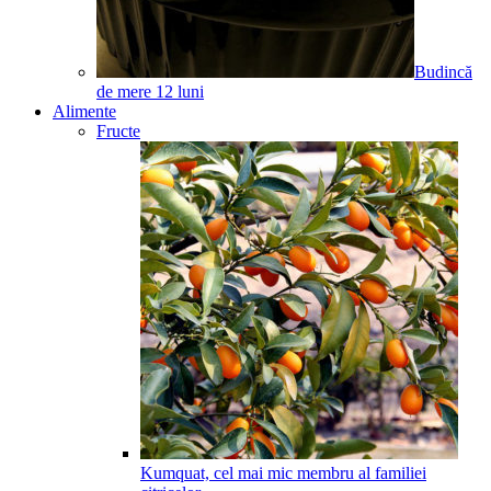
Budincă
de mere
12
luni
Alimente
Fructe
Kumquat, cel mai mic membru al familiei