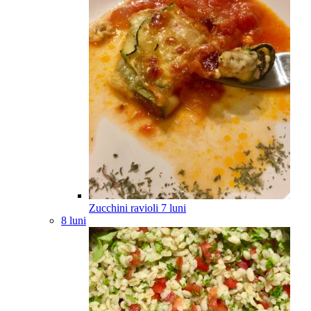
Zucchini ravioli
7
luni
8 luni