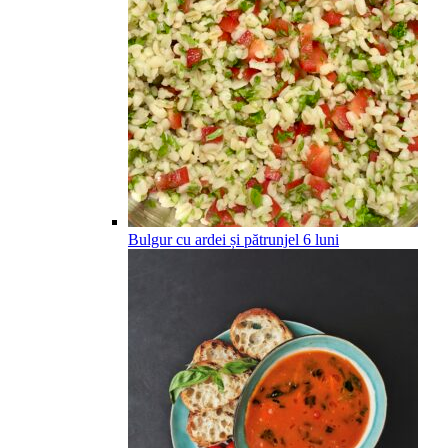
Bulgur cu ardei și pătrunjel
6
luni