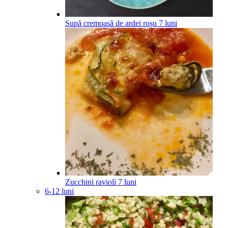
Supă cremoasă de ardei roșu
7
luni
Zucchini ravioli
7
luni
6-12 luni