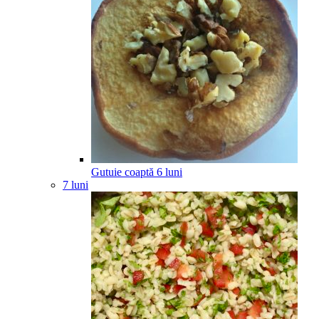
Gutuie coaptă
6
luni
7 luni