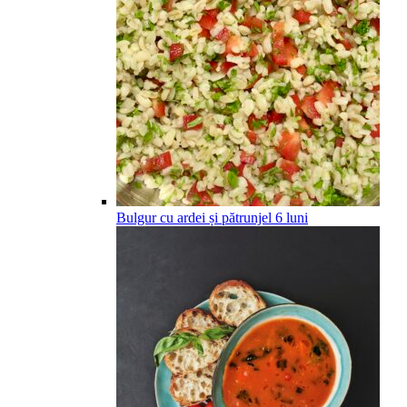
Bulgur cu ardei și pătrunjel
6
luni