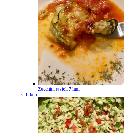
Zucchini ravioli
7
luni
8 luni