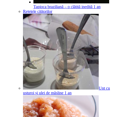
Tapioca braziliană – o clătită inedită
1
an
Rețetele cititorilor
Unt cu
usturoi și ulei de măsline
1
an