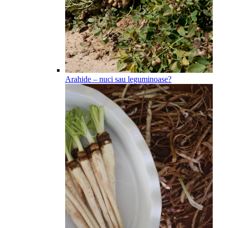
Arahide – nuci sau leguminoase?