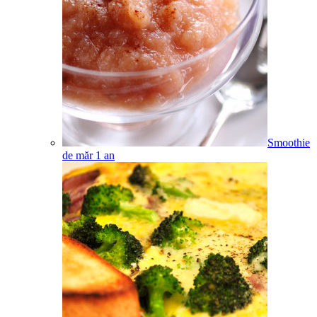
Smoothie
de măr
1
an