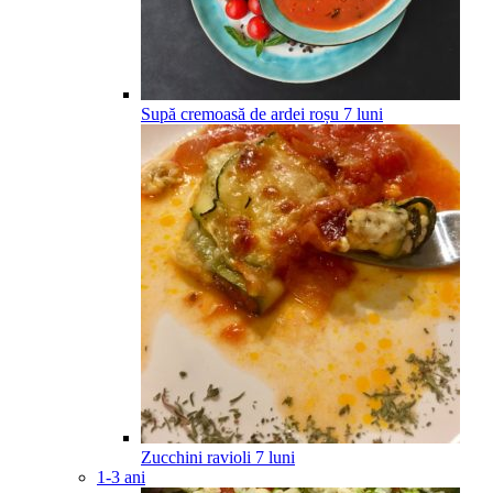
Supă cremoasă de ardei roșu
7
luni
Zucchini ravioli
7
luni
1-3 ani