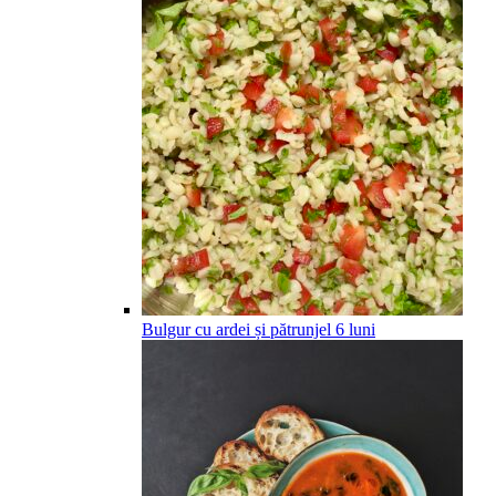
Bulgur cu ardei și pătrunjel
6
luni