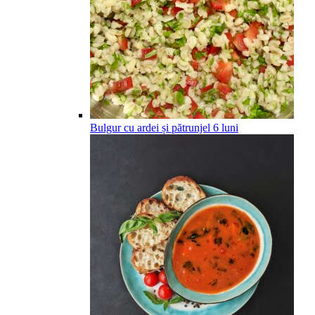
Bulgur cu ardei și pătrunjel
6
luni