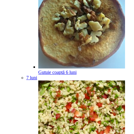
Gutuie coaptă
6
luni
7 luni