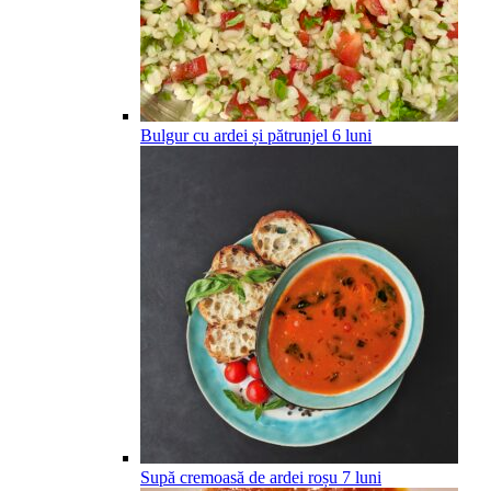
Bulgur cu ardei și pătrunjel
6
luni
Supă cremoasă de ardei roșu
7
luni