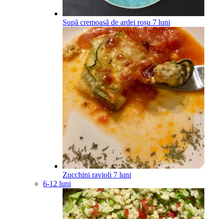
Supă cremoasă de ardei roșu
7
luni
Zucchini ravioli
7
luni
6-12 luni