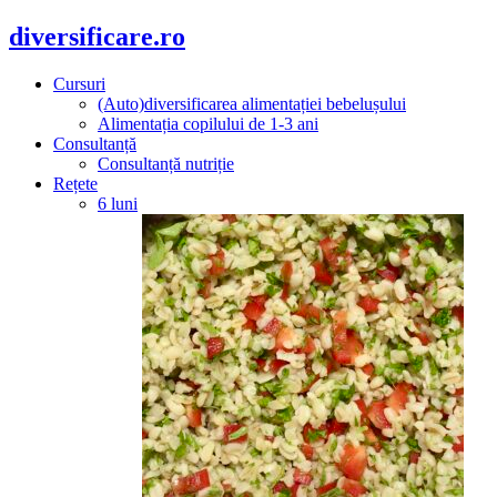
diversificare.ro
Cursuri
(Auto)diversificarea alimentației bebelușului
Alimentația copilului de 1-3 ani
Consultanță
Consultanță nutriție
Rețete
6 luni