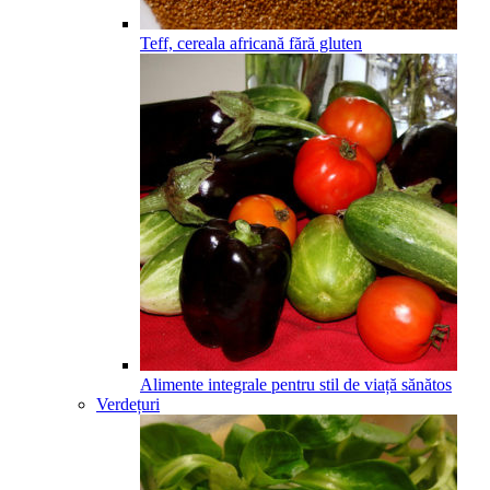
Teff, cereala africană fără gluten
Alimente integrale pentru stil de viață sănătos
Verdețuri