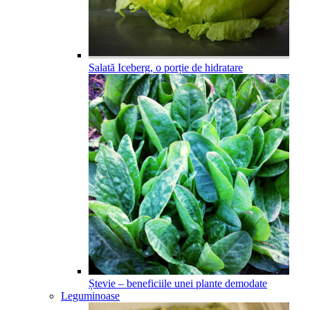
Salată Iceberg, o porție de hidratare
Ștevie – beneficiile unei plante demodate
Leguminoase