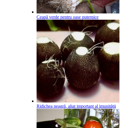
Ceapă verde pentru oase puternice
Ridichea neagră, aliat important al imunităţii