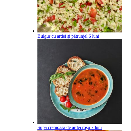
Bulgur cu ardei și pătrunjel
6
luni
Supă cremoasă de ardei roșu
7
luni