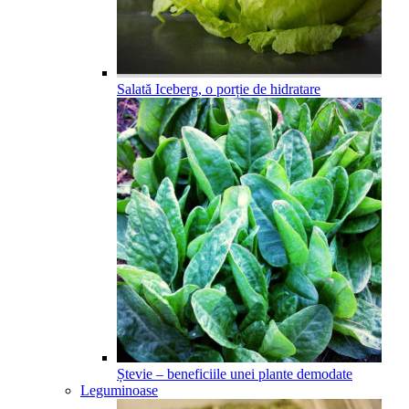
Salată Iceberg, o porție de hidratare
Ștevie – beneficiile unei plante demodate
Leguminoase