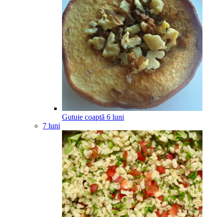
Gutuie coaptă
6
luni
7 luni