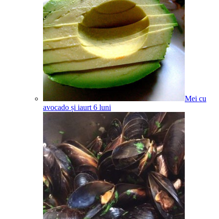
Mei cu
avocado și iaurt
6
luni