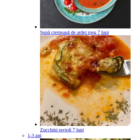
Supă cremoasă de ardei roșu
7
luni
Zucchini ravioli
7
luni
1-3 ani