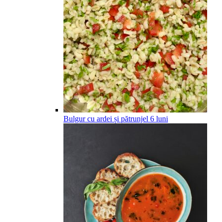
Bulgur cu ardei și pătrunjel
6
luni