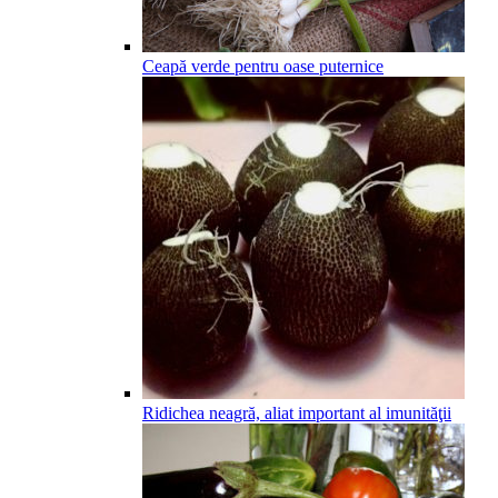
Ceapă verde pentru oase puternice
Ridichea neagră, aliat important al imunităţii