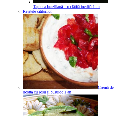
Tapioca braziliană – o clătită inedită
1
an
Rețetele cititorilor
Cremă de
ricotta cu roșii și busuioc
1
an