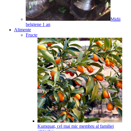
Midii
belgiene
1
an
Alimente
Fructe
Kumquat, cel mai mic membru al familiei