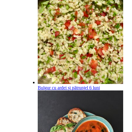
Bulgur cu ardei și pătrunjel
6
luni