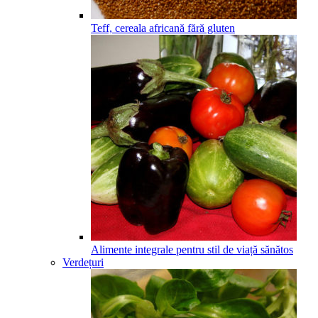
Teff, cereala africană fără gluten
Alimente integrale pentru stil de viață sănătos
Verdețuri