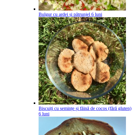
Bulgur cu ardei și pătrunjel
6
luni
Biscuiți cu semințe și făină de cocos (fără gluten)
6
luni