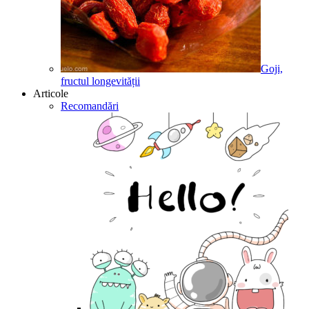
Goji,
fructul longevității
Articole
Recomandări