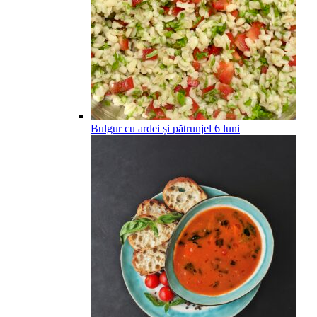
Bulgur cu ardei și pătrunjel
6
luni