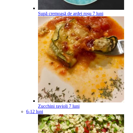
Supă cremoasă de ardei roșu
7
luni
Zucchini ravioli
7
luni
6-12 luni