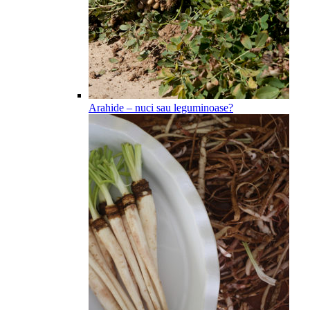
Arahide – nuci sau leguminoase?