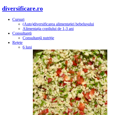
diversificare.ro
Cursuri
(Auto)diversificarea alimentației bebelușului
Alimentația copilului de 1-3 ani
Consultanță
Consultanță nutriție
Rețete
6 luni