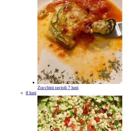
Zucchini ravioli
7
luni
8 luni