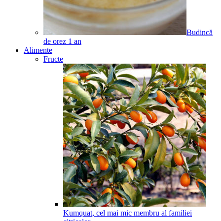
Budincă
de orez
1
an
Alimente
Fructe
Kumquat, cel mai mic membru al familiei