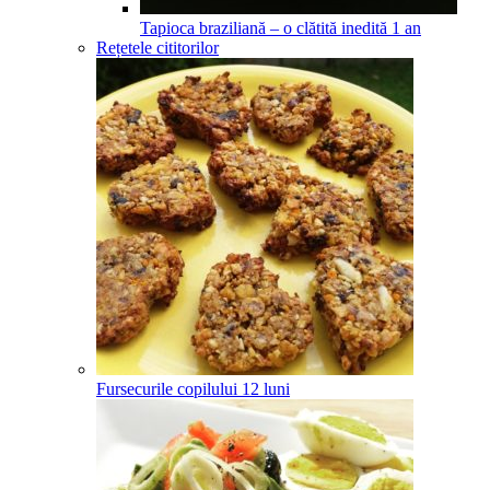
Tapioca braziliană – o clătită inedită
1
an
Rețetele cititorilor
Fursecurile copilului
12
luni