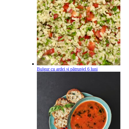
Bulgur cu ardei și pătrunjel
6
luni