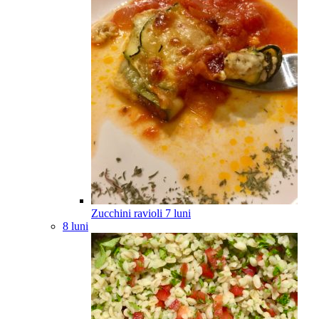
Zucchini ravioli
7
luni
8 luni