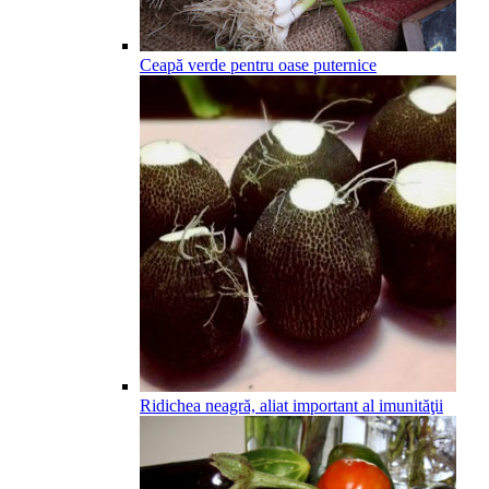
Ceapă verde pentru oase puternice
Ridichea neagră, aliat important al imunităţii