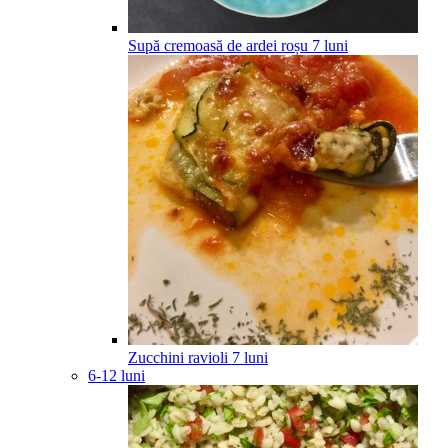
Supă cremoasă de ardei roșu
7
luni
Zucchini ravioli
7
luni
6-12 luni