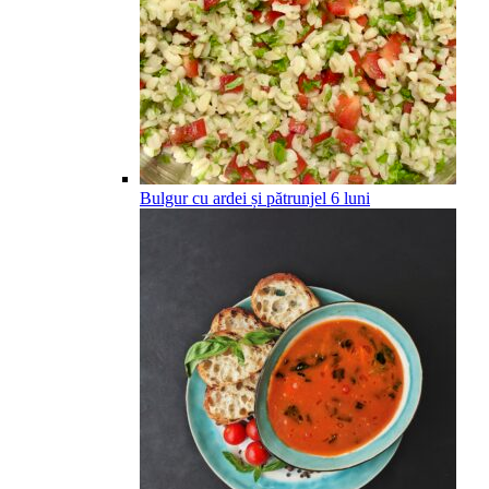
Bulgur cu ardei și pătrunjel
6
luni