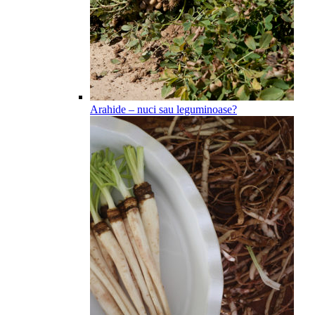
Arahide – nuci sau leguminoase?