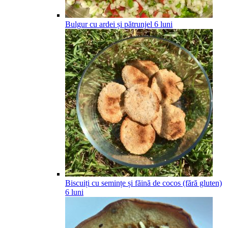
Bulgur cu ardei și pătrunjel
6
luni
Biscuiți cu semințe și făină de cocos (fără gluten)
6
luni