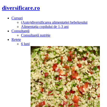
diversificare.ro
Cursuri
(Auto)diversificarea alimentației bebelușului
Alimentația copilului de 1-3 ani
Consultanță
Consultanță nutriție
Rețete
6 luni