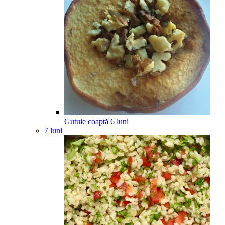
Gutuie coaptă
6
luni
7 luni