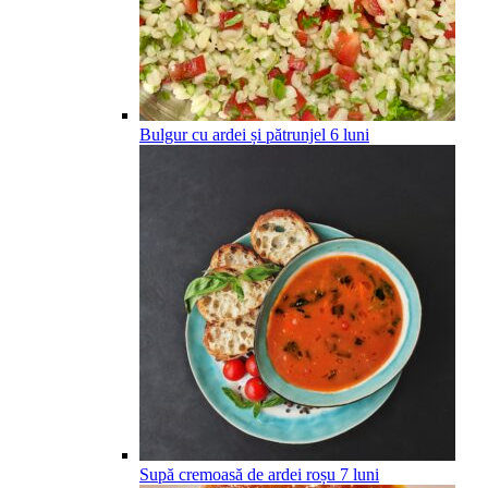
Bulgur cu ardei și pătrunjel
6
luni
Supă cremoasă de ardei roșu
7
luni