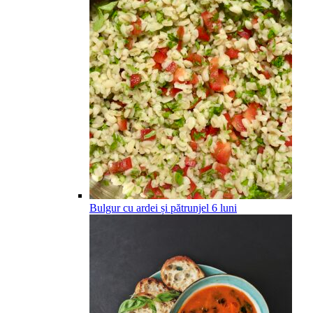
Bulgur cu ardei și pătrunjel
6
luni