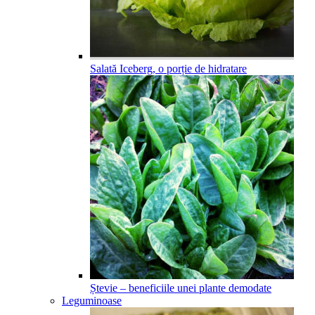
Salată Iceberg, o porție de hidratare
Ștevie – beneficiile unei plante demodate
Leguminoase