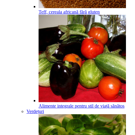
Teff, cereala africană fără gluten
Alimente integrale pentru stil de viață sănătos
Verdețuri