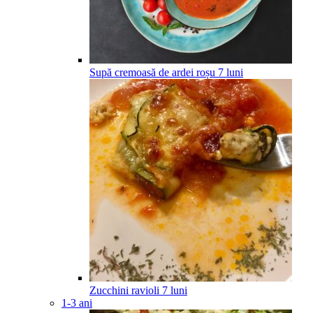
Supă cremoasă de ardei roșu
7
luni
Zucchini ravioli
7
luni
1-3 ani