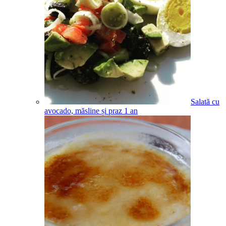
Salată cu
avocado, măsline și praz
1
an