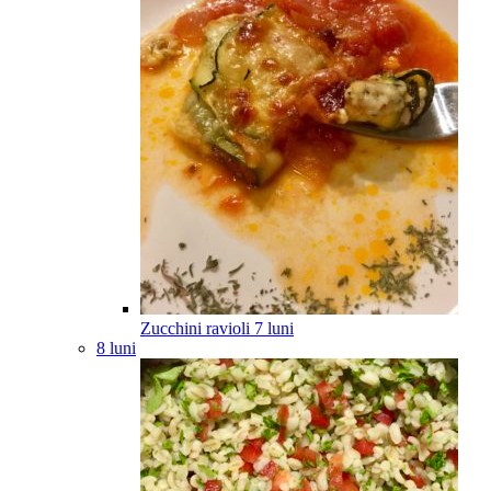
Zucchini ravioli
7
luni
8 luni