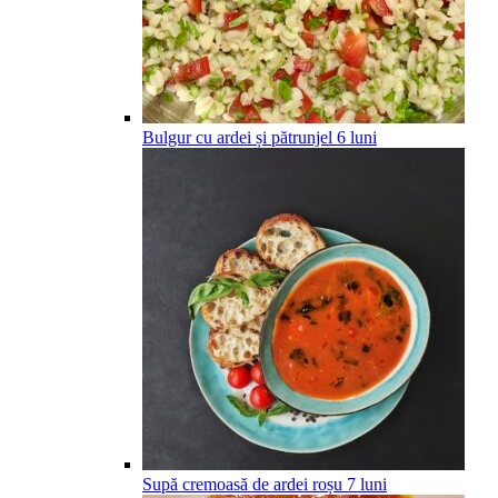
Bulgur cu ardei și pătrunjel
6
luni
Supă cremoasă de ardei roșu
7
luni