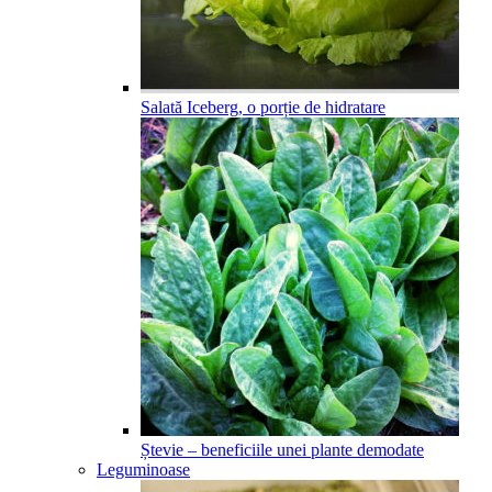
Salată Iceberg, o porție de hidratare
Ștevie – beneficiile unei plante demodate
Leguminoase