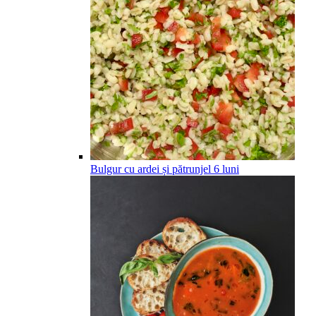
Bulgur cu ardei și pătrunjel
6
luni