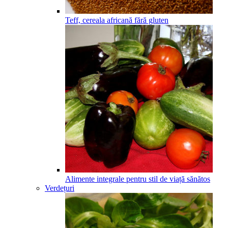
Teff, cereala africană fără gluten
Alimente integrale pentru stil de viață sănătos
Verdețuri