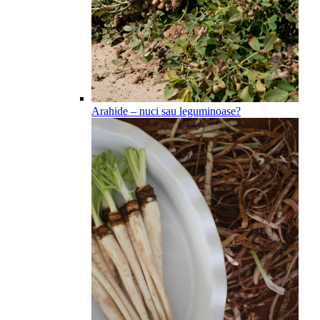
Arahide – nuci sau leguminoase?