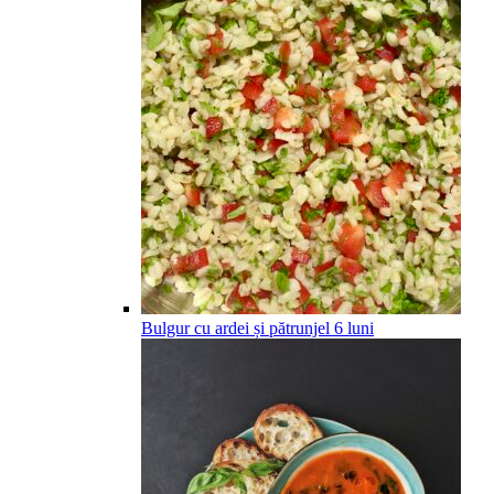
Bulgur cu ardei și pătrunjel
6
luni