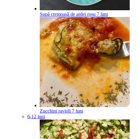
Supă cremoasă de ardei roșu
7
luni
Zucchini ravioli
7
luni
6-12 luni