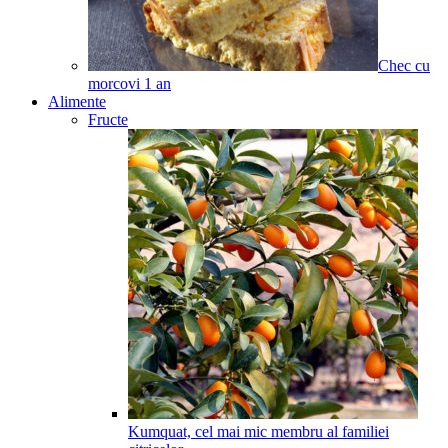
Chec cu
morcovi
1
an
Alimente
Fructe
Kumquat, cel mai mic membru al familiei