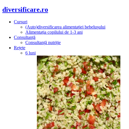
diversificare.ro
Cursuri
(Auto)diversificarea alimentației bebelușului
Alimentația copilului de 1-3 ani
Consultanță
Consultanță nutriție
Rețete
6 luni