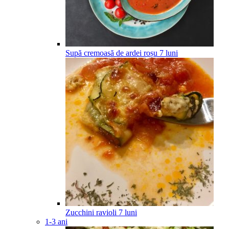
Supă cremoasă de ardei roșu
7
luni
Zucchini ravioli
7
luni
1-3 ani