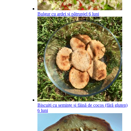
Bulgur cu ardei și pătrunjel
6
luni
Biscuiți cu semințe și făină de cocos (fără gluten)
6
luni