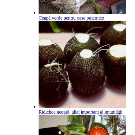
Ceapă verde pentru oase puternice
Ridichea neagră, aliat important al imunităţii