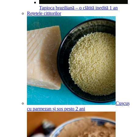
Tapioca braziliană – o clătită inedită
1
an
Rețetele cititorilor
Cușcuș
cu parmezan și sos pesto
2
ani