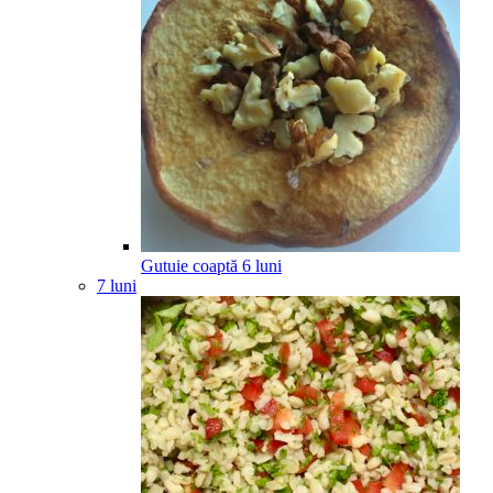
Gutuie coaptă
6
luni
7 luni