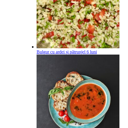
Bulgur cu ardei și pătrunjel
6
luni