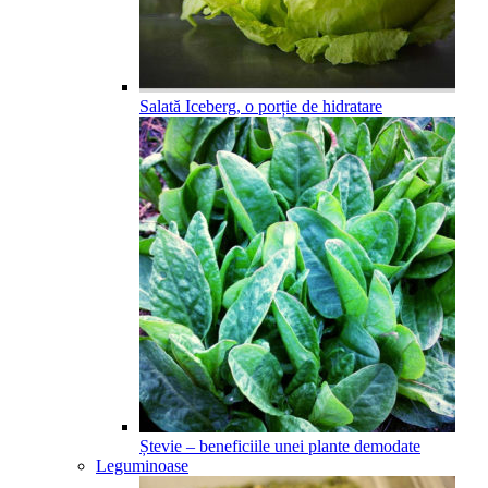
Salată Iceberg, o porție de hidratare
Ștevie – beneficiile unei plante demodate
Leguminoase