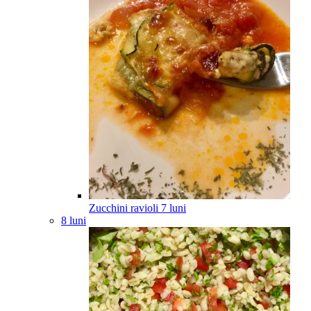
Zucchini ravioli
7
luni
8 luni