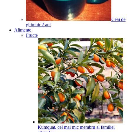
Ceai de
ghimbir
2
ani
Alimente
Fructe
Kumquat, cel mai mic membru al familiei