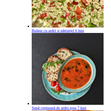
Bulgur cu ardei și pătrunjel
6
luni
Supă cremoasă de ardei roșu
7
luni