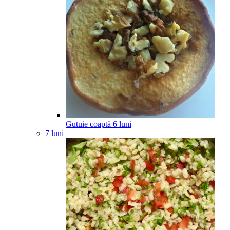
Gutuie coaptă
6
luni
7 luni