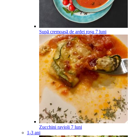
Supă cremoasă de ardei roșu
7
luni
Zucchini ravioli
7
luni
1-3 ani