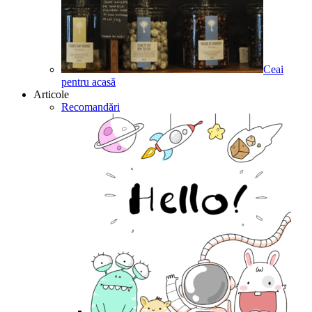
Ceai
pentru acasă
Articole
Recomandări