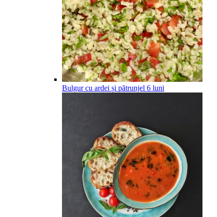
Bulgur cu ardei și pătrunjel
6
luni