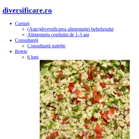
diversificare.ro
Cursuri
(Auto)diversificarea alimentației bebelușului
Alimentația copilului de 1-3 ani
Consultanță
Consultanță nutriție
Rețete
6 luni