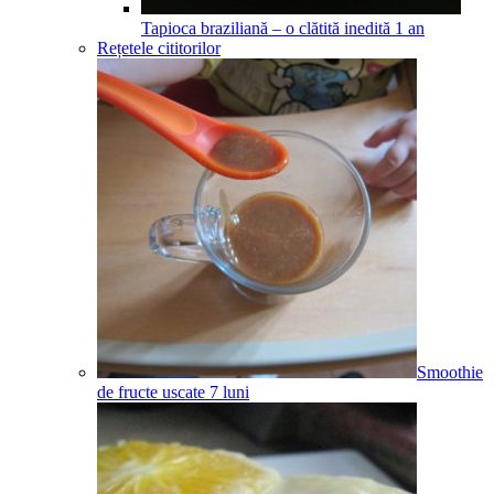
Tapioca braziliană – o clătită inedită
1
an
Rețetele cititorilor
Smoothie
de fructe uscate
7
luni