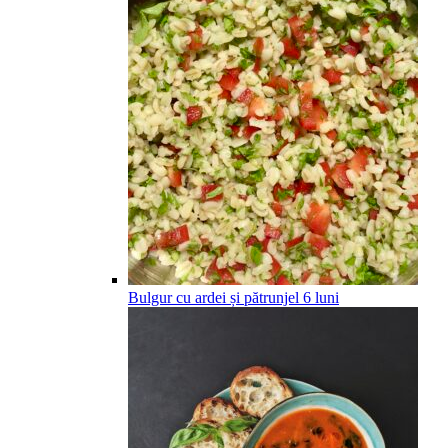
Bulgur cu ardei și pătrunjel
6
luni