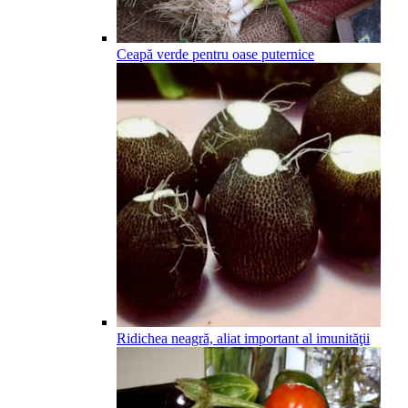
Ceapă verde pentru oase puternice
Ridichea neagră, aliat important al imunităţii