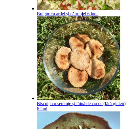
Bulgur cu ardei și pătrunjel
6
luni
Biscuiți cu semințe și făină de cocos (fără gluten)
6
luni