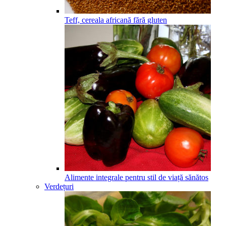
Teff, cereala africană fără gluten
Alimente integrale pentru stil de viață sănătos
Verdețuri