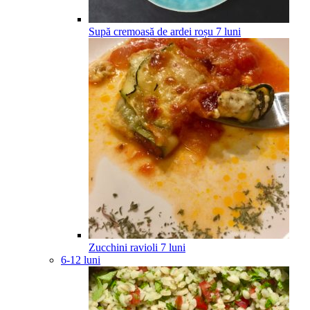
Supă cremoasă de ardei roșu
7
luni
Zucchini ravioli
7
luni
6-12 luni