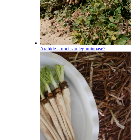
Arahide – nuci sau leguminoase?