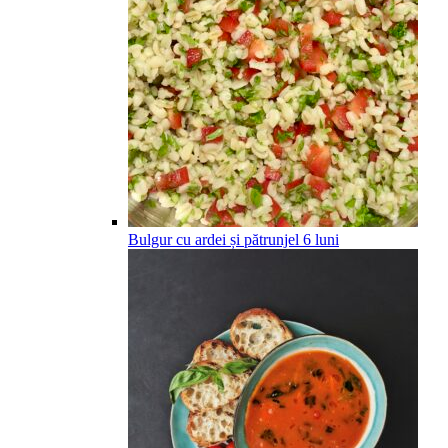
Bulgur cu ardei și pătrunjel
6
luni