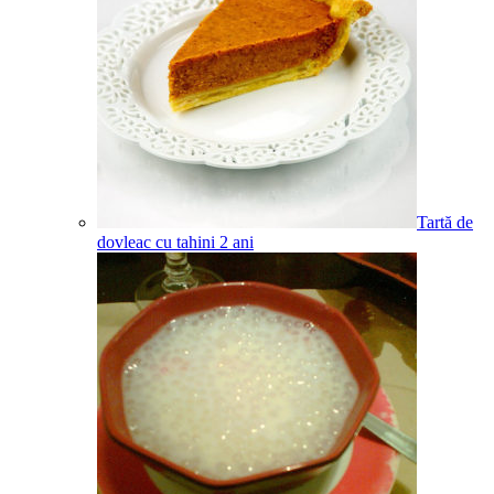
Tartă de
dovleac cu tahini
2
ani