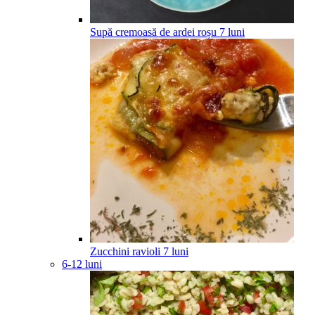
Supă cremoasă de ardei roșu
7
luni
Zucchini ravioli
7
luni
6-12 luni