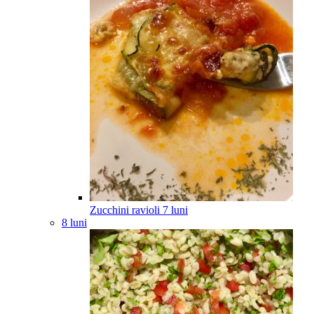
Zucchini ravioli
7
luni
8 luni