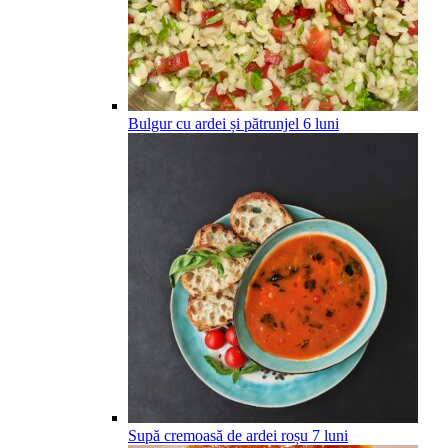
Bulgur cu ardei și pătrunjel
6
luni
Supă cremoasă de ardei roșu
7
luni