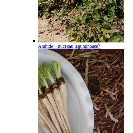
Arahide – nuci sau leguminoase?