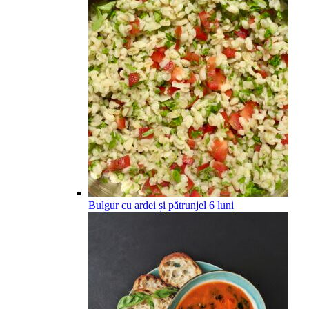
Bulgur cu ardei și pătrunjel
6
luni