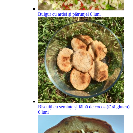
Bulgur cu ardei și pătrunjel
6
luni
Biscuiți cu semințe și făină de cocos (fără gluten)
6
luni