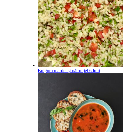
Bulgur cu ardei și pătrunjel
6
luni