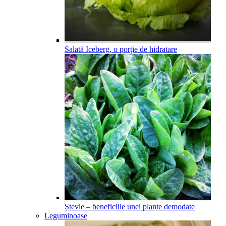
Salată Iceberg, o porție de hidratare
Ștevie – beneficiile unei plante demodate
Leguminoase