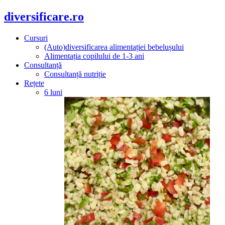
diversificare.ro
Cursuri
(Auto)diversificarea alimentației bebelușului
Alimentația copilului de 1-3 ani
Consultanță
Consultanță nutriție
Rețete
6 luni