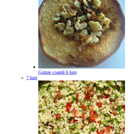
Gutuie coaptă
6
luni
7 luni