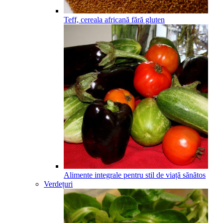
Teff, cereala africană fără gluten
Alimente integrale pentru stil de viață sănătos
Verdețuri