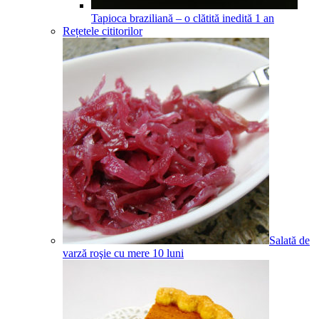
Tapioca braziliană – o clătită inedită
1
an
Rețetele cititorilor
Salată de
varză roşie cu mere
10
luni