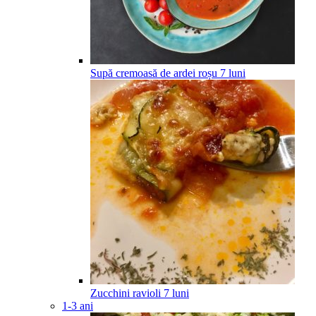
Supă cremoasă de ardei roșu
7
luni
Zucchini ravioli
7
luni
1-3 ani