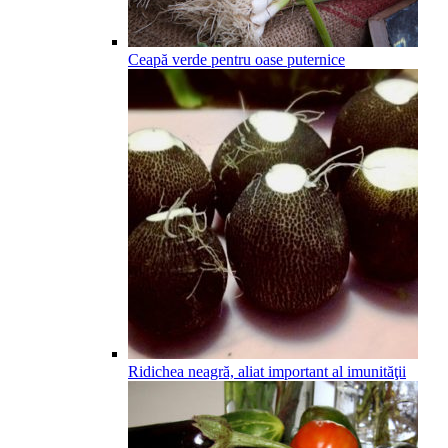
Ceapă verde pentru oase puternice
Ridichea neagră, aliat important al imunităţii