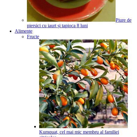
Piure de
piersici cu iaurt și tapioca
8
luni
Alimente
Fructe
Kumquat, cel mai mic membru al familiei