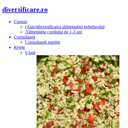
diversificare.ro
Cursuri
(Auto)diversificarea alimentației bebelușului
Alimentația copilului de 1-3 ani
Consultanță
Consultanță nutriție
Rețete
6 luni