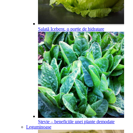
Salată Iceberg, o porție de hidratare
Ștevie – beneficiile unei plante demodate
Leguminoase