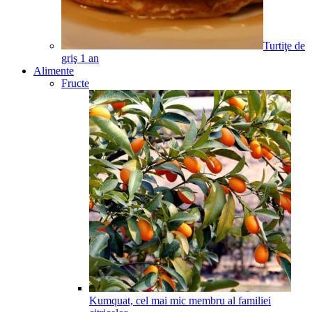
Turtiţe de
griş
1
an
Alimente
Fructe
Kumquat, cel mai mic membru al familiei