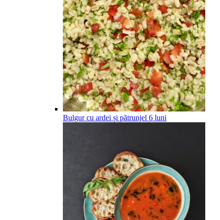
Bulgur cu ardei și pătrunjel
6
luni