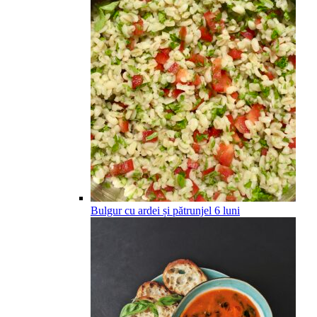
Bulgur cu ardei și pătrunjel
6
luni