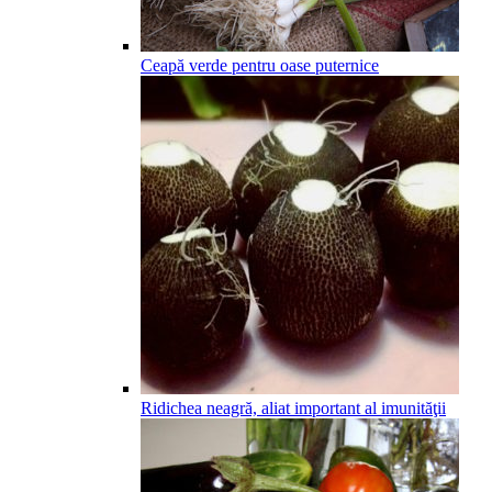
Ceapă verde pentru oase puternice
Ridichea neagră, aliat important al imunităţii