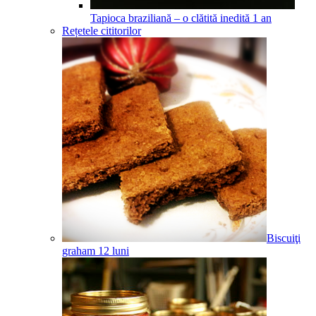
Tapioca braziliană – o clătită inedită
1
an
Rețetele cititorilor
Biscuiţi
graham
12
luni