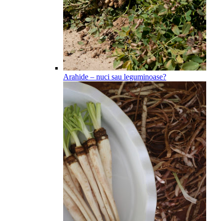
Arahide – nuci sau leguminoase?