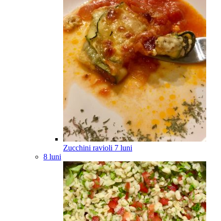
Zucchini ravioli
7
luni
8 luni