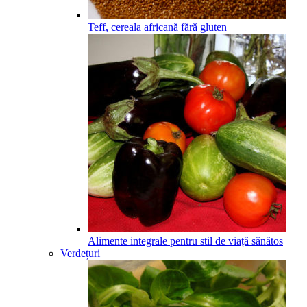
Teff, cereala africană fără gluten
Alimente integrale pentru stil de viață sănătos
Verdețuri