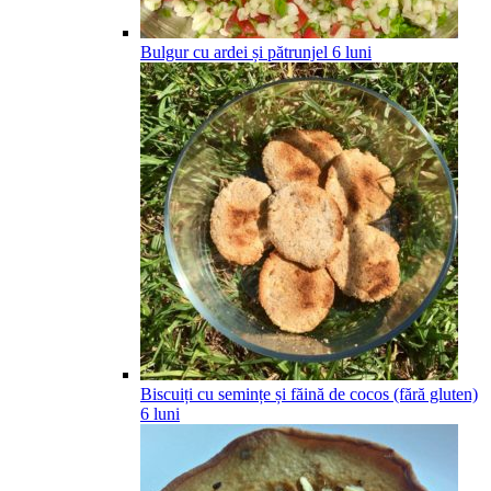
Bulgur cu ardei și pătrunjel
6
luni
Biscuiți cu semințe și făină de cocos (fără gluten)
6
luni