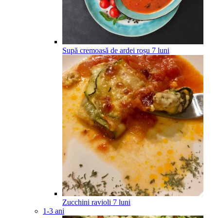
Supă cremoasă de ardei roșu
7
luni
Zucchini ravioli
7
luni
1-3 ani