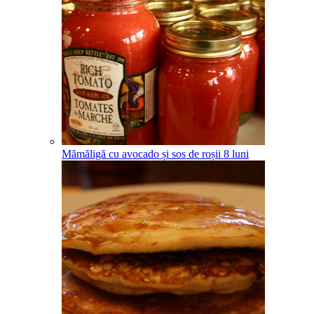
Mămăligă cu avocado și sos de roșii
8
luni