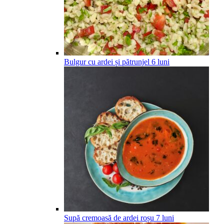
Bulgur cu ardei și pătrunjel
6
luni
Supă cremoasă de ardei roșu
7
luni