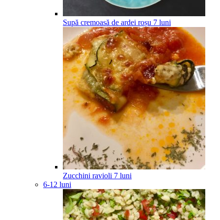
Supă cremoasă de ardei roșu
7
luni
Zucchini ravioli
7
luni
6-12 luni