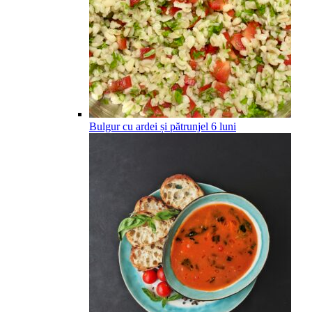
Bulgur cu ardei și pătrunjel
6
luni