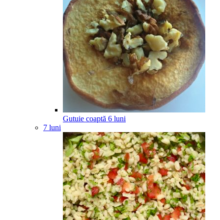
Gutuie coaptă
6
luni
7 luni