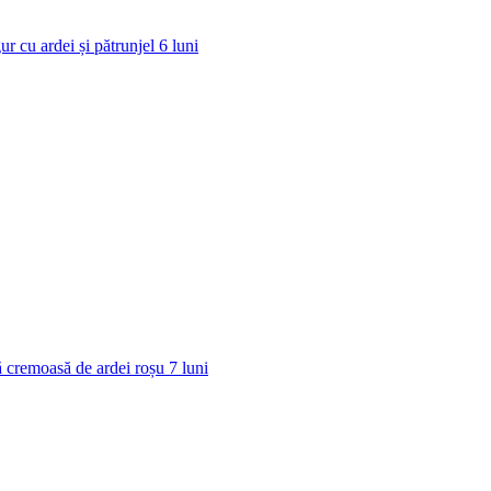
ur cu ardei și pătrunjel
6
luni
 cremoasă de ardei roșu
7
luni