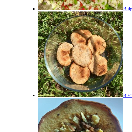
Bulg
Bisc