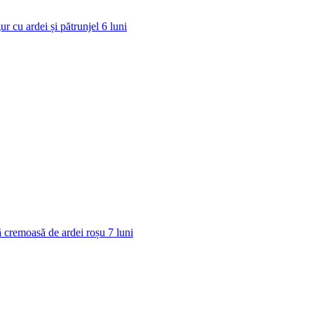
ur cu ardei și pătrunjel
6
luni
 cremoasă de ardei roșu
7
luni