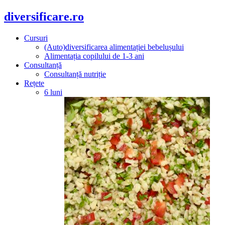
diversificare.ro
Cursuri
(Auto)diversificarea alimentației bebelușului
Alimentația copilului de 1-3 ani
Consultanță
Consultanță nutriție
Rețete
6 luni