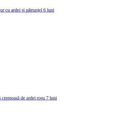
ur cu ardei și pătrunjel
6
luni
 cremoasă de ardei roșu
7
luni