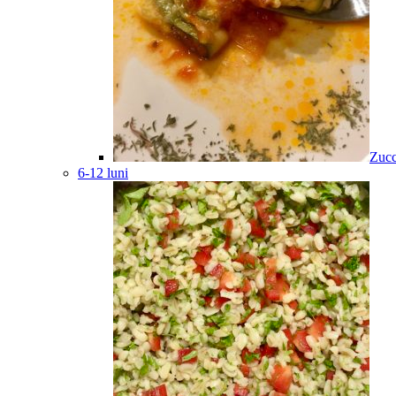
Zucc
6-12 luni