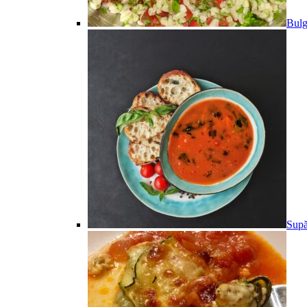
Bulg
Supă