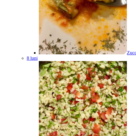
Zucc
8 luni