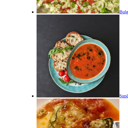
Bulg
Supă