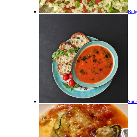
Bulg
Supă