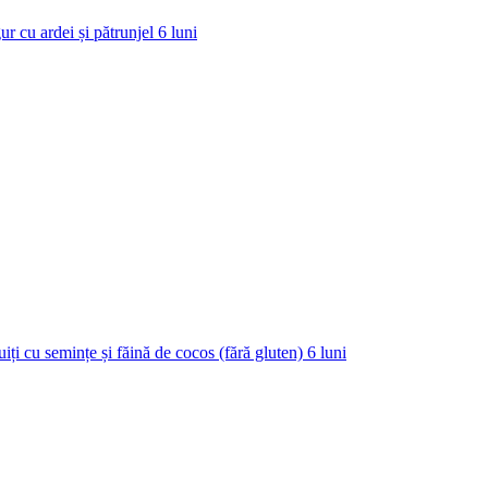
ur cu ardei și pătrunjel
6
luni
uiți cu semințe și făină de cocos (fără gluten)
6
luni