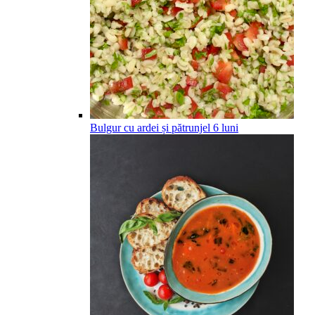
Bulgur cu ardei și pătrunjel
6
luni