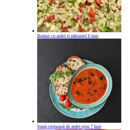
Bulgur cu ardei și pătrunjel
6
luni
Supă cremoasă de ardei roșu
7
luni