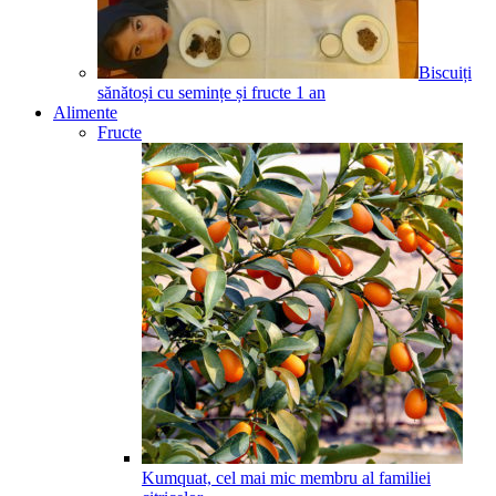
Biscuiți
sănătoși cu semințe și fructe
1
an
Alimente
Fructe
Kumquat, cel mai mic membru al familiei