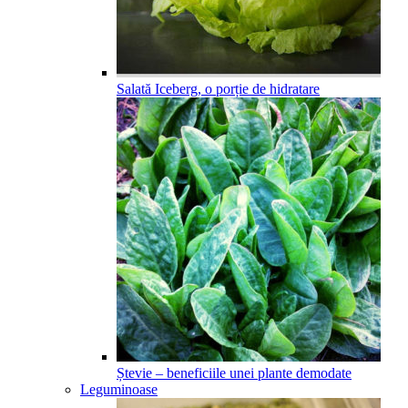
Salată Iceberg, o porție de hidratare
Ștevie – beneficiile unei plante demodate
Leguminoase