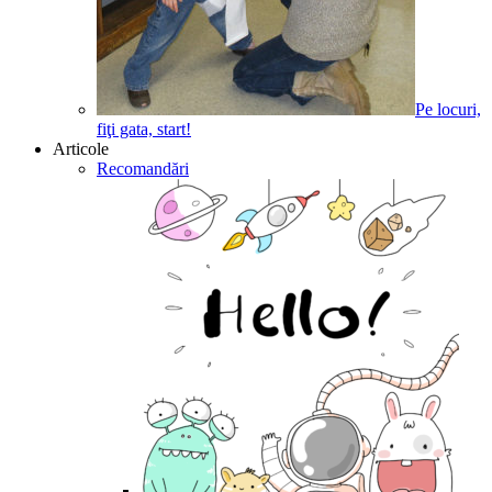
Pe locuri,
fiţi gata, start!
Articole
Recomandări