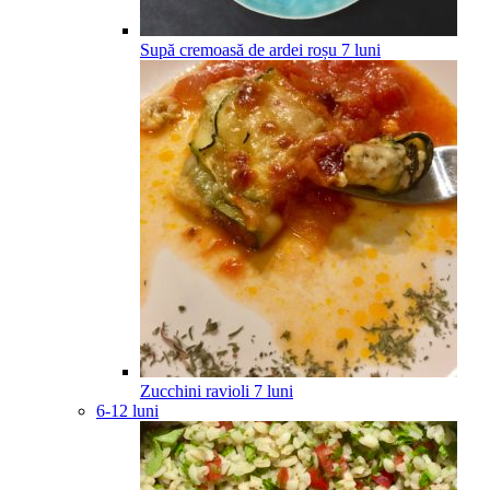
Supă cremoasă de ardei roșu
7
luni
Zucchini ravioli
7
luni
6-12 luni