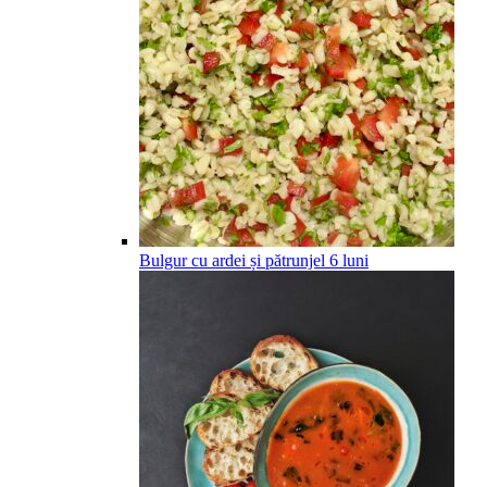
Bulgur cu ardei și pătrunjel
6
luni