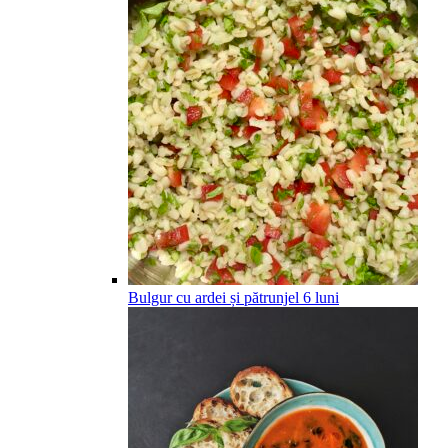
Bulgur cu ardei și pătrunjel
6
luni