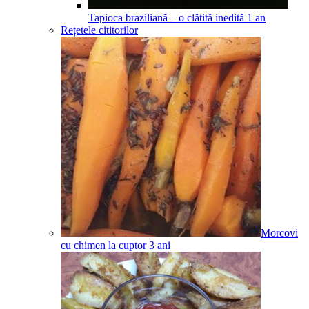
Tapioca braziliană – o clătită inedită
1
an
Rețetele cititorilor
Morcovi
cu chimen la cuptor
3
ani