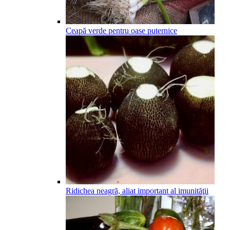
Ceapă verde pentru oase puternice
Ridichea neagră, aliat important al imunităţii