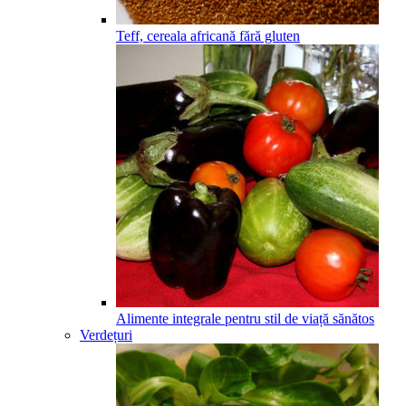
Teff, cereala africană fără gluten
Alimente integrale pentru stil de viață sănătos
Verdețuri