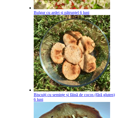
Bulgur cu ardei și pătrunjel
6
luni
Biscuiți cu semințe și făină de cocos (fără gluten)
6
luni