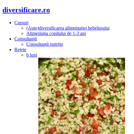
diversificare.ro
Cursuri
(Auto)diversificarea alimentației bebelușului
Alimentația copilului de 1-3 ani
Consultanță
Consultanță nutriție
Rețete
6 luni