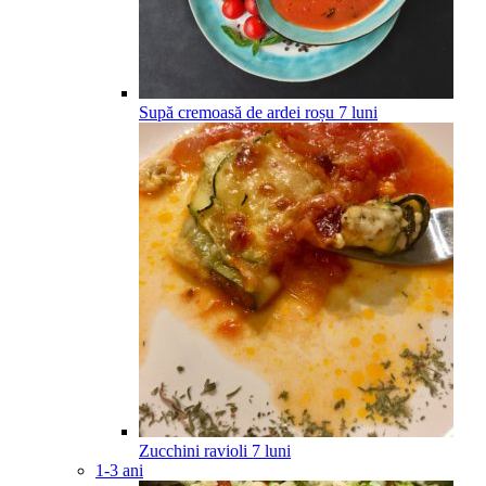
Supă cremoasă de ardei roșu
7
luni
Zucchini ravioli
7
luni
1-3 ani