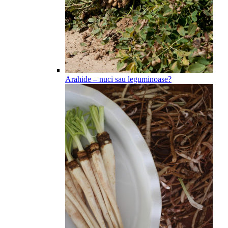
Arahide – nuci sau leguminoase?