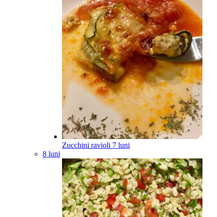
Zucchini ravioli
7
luni
8 luni