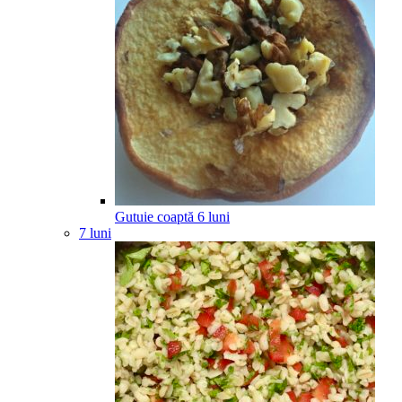
Gutuie coaptă
6
luni
7 luni